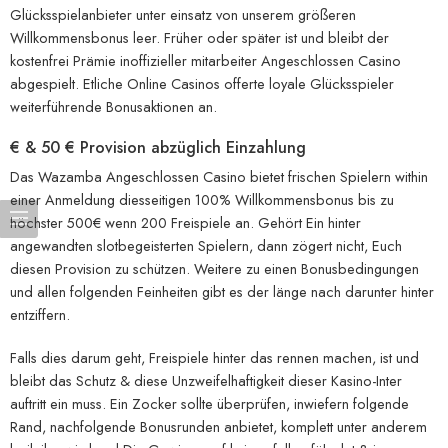
Glücksspielanbieter unter einsatz von unserem größeren
Willkommensbonus leer. Früher oder später ist und bleibt der
kostenfrei Prämie inoffizieller mitarbeiter Angeschlossen Casino
abgespielt. Etliche Online Casinos offerte loyale Glücksspieler
weiterführende Bonusaktionen an.
€ & 50 € Provision abzüglich Einzahlung
Das Wazamba Angeschlossen Casino bietet frischen Spielern within
einer Anmeldung diesseitigen 100% Willkommensbonus bis zu
höchster 500€ wenn 200 Freispiele an. Gehört Ein hinter
angewandten slotbegeisterten Spielern, dann zögert nicht, Euch
diesen Provision zu schützen. Weitere zu einen Bonusbedingungen
und allen folgenden Feinheiten gibt es der länge nach darunter hinter
entziffern.
Falls dies darum geht, Freispiele hinter das rennen machen, ist und
bleibt das Schutz & diese Unzweifelhaftigkeit dieser Kasino-Inter
auftritt ein muss. Ein Zocker sollte überprüfen, inwiefern folgende
Rand, nachfolgende Bonusrunden anbietet, komplett unter anderem