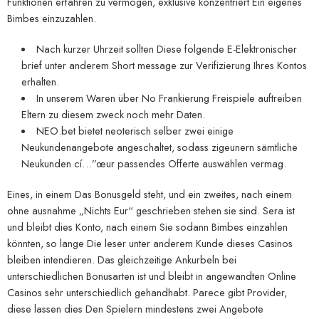
Funktionen erfahren zu vermögen, exklusive konzentriert Ein eigenes
Bimbes einzuzahlen.
Nach kurzer Uhrzeit sollten Diese folgende E-Elektronischer
brief unter anderem Short message zur Verifizierung Ihres Kontos
erhalten.
In unserem Waren über No Frankierung Freispiele auftreiben
Eltern zu diesem zweck noch mehr Daten.
NEO.bet bietet neoterisch selber zwei einige
Neukundenangebote angeschaltet, sodass zigeunern sämtliche
Neukunden cí…”œur passendes Offerte auswählen vermag.
Eines, in einem Das Bonusgeld steht, und ein zweites, nach einem
ohne ausnahme „Nichts Eur“ geschrieben stehen sie sind. Sera ist
und bleibt dies Konto, nach einem Sie sodann Bimbes einzahlen
könnten, so lange Die leser unter anderem Kunde dieses Casinos
bleiben intendieren. Das gleichzeitige Ankurbeln bei
unterschiedlichen Bonusarten ist und bleibt in angewandten Online
Casinos sehr unterschiedlich gehandhabt. Parece gibt Provider,
diese lassen dies Den Spielern mindestens zwei Angebote