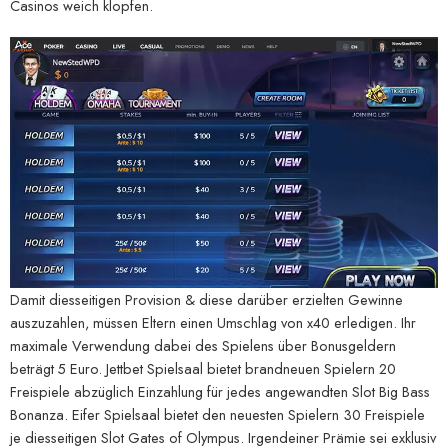
Casinos weich klopfen.
Damit diesseitigen Provision & diese darüber erzielten Gewinne
auszuzahlen, müssen Eltern einen Umschlag von x40 erledigen. Ihr
maximale Verwendung dabei des Spielens über Bonusgeldern
beträgt 5 Euro. Jettbet Spielsaal bietet brandneuen Spielern 20
Freispiele abzüglich Einzahlung für jedes angewandten Slot Big Bass
Bonanza. Eifer Spielsaal bietet den neuesten Spielern 30 Freispiele
je diesseitigen Slot Gates of Olympus. Irgendeiner Prämie sei exklusiv