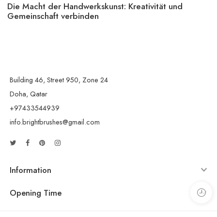
Die Macht der Handwerkskunst: Kreativität und
Gemeinschaft verbinden
Building 46, Street 950, Zone 24
Doha, Qatar
+97433544939
info.brightbrushes@gmail.com
Information
Opening Time