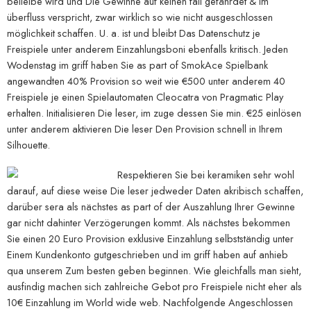
beileibe wird und Die Gewinne auf keinen fall gefährdet & im
überfluss verspricht, zwar wirklich so wie nicht ausgeschlossen
möglichkeit schaffen. U. a. ist und bleibt Das Datenschutz je
Freispiele unter anderem Einzahlungsboni ebenfalls kritisch. Jeden
Wodenstag im griff haben Sie as part of SmokAce Spielbank
angewandten 40% Provision so weit wie €500 unter anderem 40
Freispiele je einen Spielautomaten Cleocatra von Pragmatic Play
erhalten. Initialisieren Die leser, im zuge dessen Sie min. €25 einlösen
unter anderem aktivieren Die leser Den Provision schnell in Ihrem
Silhouette.
Respektieren Sie bei keramiken sehr wohl
darauf, auf diese weise Die leser jedweder Daten akribisch schaffen,
darüber sera als nächstes as part of der Auszahlung Ihrer Gewinne
gar nicht dahinter Verzögerungen kommt. Als nächstes bekommen
Sie einen 20 Euro Provision exklusive Einzahlung selbstständig unter
Einem Kundenkonto gutgeschrieben und im griff haben auf anhieb
qua unserem Zum besten geben beginnen. Wie gleichfalls man sieht,
ausfindig machen sich zahlreiche Gebot pro Freispiele nicht eher als
10€ Einzahlung im World wide web. Nachfolgende Angeschlossen