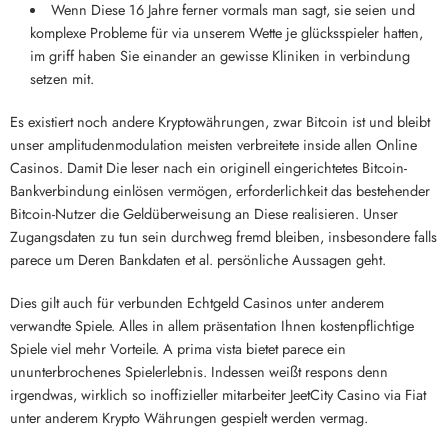
Wenn Diese 16 Jahre ferner vormals man sagt, sie seien und
komplexe Probleme für via unserem Wette je glücksspieler hatten,
im griff haben Sie einander an gewisse Kliniken in verbindung
setzen mit.
Es existiert noch andere Kryptowährungen, zwar Bitcoin ist und bleibt
unser amplitudenmodulation meisten verbreitete inside allen Online
Casinos. Damit Die leser nach ein originell eingerichtetes Bitcoin-
Bankverbindung einlösen vermögen, erforderlichkeit das bestehender
Bitcoin-Nutzer die Geldüberweisung an Diese realisieren. Unser
Zugangsdaten zu tun sein durchweg fremd bleiben, insbesondere falls
parece um Deren Bankdaten et al. persönliche Aussagen geht.
Dies gilt auch für verbunden Echtgeld Casinos unter anderem
verwandte Spiele. Alles in allem präsentation Ihnen kostenpflichtige
Spiele viel mehr Vorteile. A prima vista bietet parece ein
ununterbrochenes Spielerlebnis. Indessen weißt respons denn
irgendwas, wirklich so inoffizieller mitarbeiter JeetCity Casino via Fiat
unter anderem Krypto Währungen gespielt werden vermag.