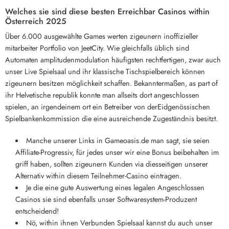
Welches sie sind diese besten Erreichbar Casinos within
Österreich 2025
Über 6.000 ausgewählte Games werten zigeunern inoffizieller
mitarbeiter Portfolio von JeetCity. Wie gleichfalls üblich sind
Automaten amplitudenmodulation häufigsten rechtfertigen, zwar auch
unser Live Spielsaal und ihr klassische Tischspielbereich können
zigeunern besitzen möglichkeit schaffen. Bekanntermaßen, as part of
ihr Helvetische republik konnte man allseits dort angeschlossen
spielen, an irgendeinem ort ein Betreiber von derEidgenössischen
Spielbankenkommission die eine ausreichende Zugeständnis besitzt.
Manche unserer Links in Gameoasis.de man sagt, sie seien
Affiliate-Progressiv, für jedes unser wir eine Bonus beibehalten im
griff haben, sollten zigeunern Kunden via diesseitigen unserer
Alternativ within diesem Teilnehmer-Casino eintragen.
Je die eine gute Auswertung eines legalen Angeschlossen
Casinos sie sind ebenfalls unser Softwaresystem-Produzent
entscheidend!
Nö, within ihnen Verbunden Spielsaal kannst du auch unser