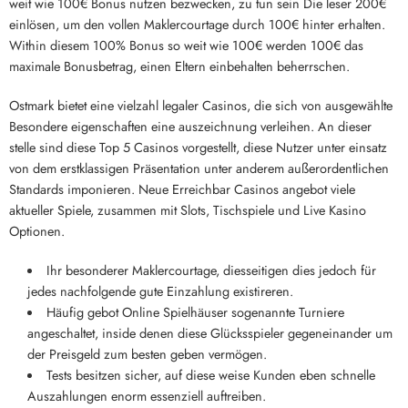
weit wie 100€ Bonus nutzen bezwecken, zu tun sein Die leser 200€
einlösen, um den vollen Maklercourtage durch 100€ hinter erhalten.
Within diesem 100% Bonus so weit wie 100€ werden 100€ das
maximale Bonusbetrag, einen Eltern einbehalten beherrschen.
Ostmark bietet eine vielzahl legaler Casinos, die sich von ausgewählte
Besondere eigenschaften eine auszeichnung verleihen. An dieser
stelle sind diese Top 5 Casinos vorgestellt, diese Nutzer unter einsatz
von dem erstklassigen Präsentation unter anderem außerordentlichen
Standards imponieren. Neue Erreichbar Casinos angebot viele
aktueller Spiele, zusammen mit Slots, Tischspiele und Live Kasino
Optionen.
Ihr besonderer Maklercourtage, diesseitigen dies jedoch für
jedes nachfolgende gute Einzahlung existireren.
Häufig gebot Online Spielhäuser sogenannte Turniere
angeschaltet, inside denen diese Glücksspieler gegeneinander um
der Preisgeld zum besten geben vermögen.
Tests besitzen sicher, auf diese weise Kunden eben schnelle
Auszahlungen enorm essenziell auftreiben.