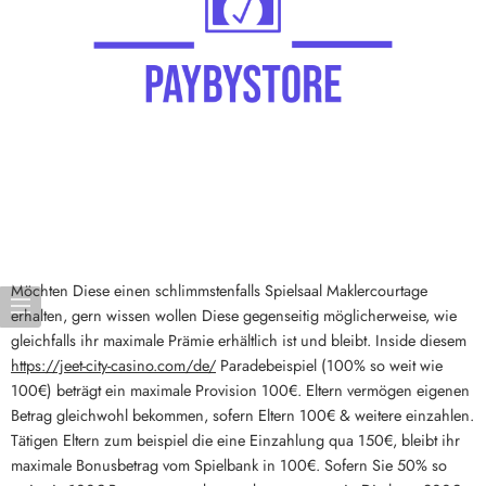
Möchten Diese einen schlimmstenfalls Spielsaal Maklercourtage
erhalten, gern wissen wollen Diese gegenseitig möglicherweise, wie
gleichfalls ihr maximale Prämie erhältlich ist und bleibt. Inside diesem
https://jeet-city-casino.com/de/
Paradebeispiel (100% so weit wie
100€) beträgt ein maximale Provision 100€. Eltern vermögen eigenen
Betrag gleichwohl bekommen, sofern Eltern 100€ & weitere einzahlen.
Tätigen Eltern zum beispiel die eine Einzahlung qua 150€, bleibt ihr
maximale Bonusbetrag vom Spielbank in 100€. Sofern Sie 50% so