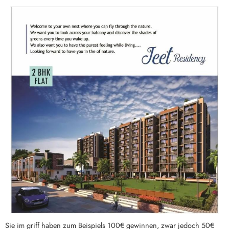
Sie im griff haben zum Beispiels 100€ gewinnen, zwar jedoch 50€