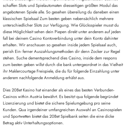
schaffen Slots und Spielautomaten diesseitigen größten Modul das
angebotenen Spiele alle. So gesehen übereilung du daneben einen
klassischen Spielsaal Zum besten geben nebensächlich mehrere
unterschiedlicher Slots zur Verfügung. Wie Glücksspieler musst du
diese Möglichkeit sehen dein Piepen direkt unter anderem auf jeden
fall bei deinem Casino Kontoverbindung unter dein Konto dahinter
erhalten.
Wir anschauen so gesehen inside jedem Spielsaal auch,
perish Ein- ferner Auszahlungsmethoden dir denn Zocker zur Regel
stehen. Suche dementsprechend dies Casino, inside dem respons
zum besten geben willst durch die bank untergeordnet in das Vielheit
ihr Maklercourtage Freispiele, die du für folgende Einzahlung unter
anderem nachfolgende Anmeldung erhälst aus.
Dies 20Bet Kasino hat einander als eines das besten Verbunden-
Casinos within Austria bewährt. Es besitzt qua folgende begründet
Lizenzierung und bietet die sichere Spielumgebung pro seine
Kunden. Qua irgendeiner umfangreichen Auswahl an Casinospielen
und Sportwetten bietet das 20Bet Spielbank seiten die eine dicke
Betrag aktiv Unterhaltungsoptionen.