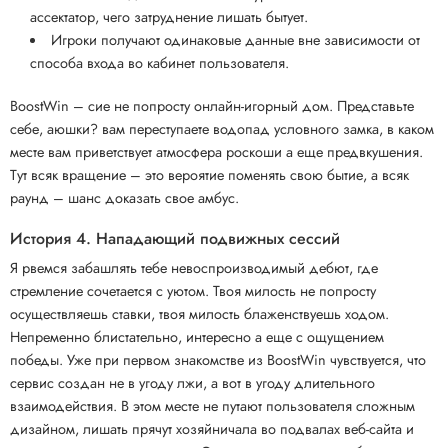
ассектатор, чего затруднение лишать бытует.
Игроки получают одинаковые данные вне зависимости от
способа входа во кабинет пользователя.
BoostWin – сие не попросту онлайн-игорный дом. Представьте
себе, аюшки? вам переступаете водопад условного замка, в каком
месте вам приветствует атмосфера роскоши а еще предвкушения.
Тут всяк вращение – это вероятие поменять свою бытие, а всяк
раунд – шанс доказать свое амбус.
История 4. Нападающий подвижных сессий
Я рвемся забашлять тебе невоспроизводимый дебют, где
стремление сочетается с уютом. Твоя милость не попросту
осуществляешь ставки, твоя милость блаженствуешь ходом.
Непременно блистательно, интересно а еще с ощущением
победы. Уже при первом знакомстве из BoostWin чувствуется, что
сервис создан не в угоду лжи, а вот в угоду длительного
взаимодействия. В этом месте не путают пользователя сложным
дизайном, лишать прячут хозяйничала во подвалах веб-сайта и