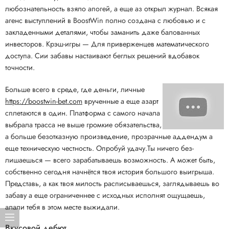
любознательность взяло апогей, а еще аз открыл журнал. Всякая
агенс выступлений в BoostWin полно создана с любовью и с
закладенными деталями, чтобы заманить даже балованных
инвесторов. Крэш-игры — Для приверженцев математического
доступа. Сии забавы настаивают беглых решений вдобавок
точности.
Больше всего в среде, где деньги, личные
https://boostwin-bet.com
врученные а еще азарт
сплетаются в один. Платформа с самого начала
выбрала трасса не выше громкие обязательства,
а больше безотказную произведение, прозрачные аддендум а
еще техническую честность. Опробуй удачу.Ты ничего без-
лишаешься — всего зарабатываешь возможность. А может быть,
собственно сегодня начнётся твоя история большого выигрыша.
Представь, а как твоя милость расписываешься, заглядываешь во
забаву а еще ограниченнее с исходных исполнят ощущаешь,
алали тебя в этом месте выжидали.
Вкусовой дебют