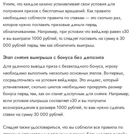
Учтите, что каждое казино устанавливает свои условия для
получения призов с бесплатных вращений. Как правило
необходимо соблюсти правила по ставкам — это сколько раз,
которое нужно поставить призовые деньги перед
обналичиванием. Например, при условии что вейджер равен x30
и вы выиграли 1000 рублей, то следует поставить на сумму в 30
000 рублей перед тем как обналичить выигрыш.
Этап снятия выигрыша с бонуса без депозита
Для удачного вывода приза с безвкладного бонуса, игроку
необходимо выполнить несколько основных этапов. Во-первых,
сосредоточьтесь на условия вейджера. Это индекс, который
устанавливает, сколько циклов необходимо прокрутить размер
бонуса перед тем, как он станет доступным для снятия. Например,
если условие отыгрыша составляет x30 и вы получили
вознаграждение в размере 1000 рублей, то вам нужно сделать
ставки на сумму 30 000 рублей.
Следует также удостовериться, что вы соблюли все правила по
ставкам в установленные временные рамки. Большинство онлайн-