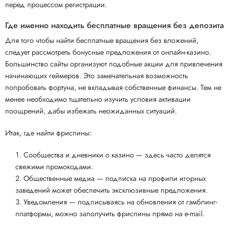
перед процессом регистрации.
Где именно находить бесплатные вращения без депозита
Для того чтобы найти бесплатные вращения без вложений,
следует рассмотреть бонусные предложения от онлайн-казино.
Большинство сайты организуют подобные акции для привлечения
начинающих геймеров. Это замечательная возможность
попробовать фортуна, не вкладывая собственные финансы. Тем не
менее необходимо тщательно изучить условия активации
поощрений, дабы избежать неожиданных ситуаций.
Итак, где найти фриспины:
Сообщества и дневники о казино — здесь часто делятся
свежими промокодами.
Общественные медиа — подписка на профили игорных
заведений может обеспечить эксклюзивные предложения.
Уведомления — подписываясь на обновления от гэмблинг-
платформы, можно заполучить фриспины прямо на e-mail.