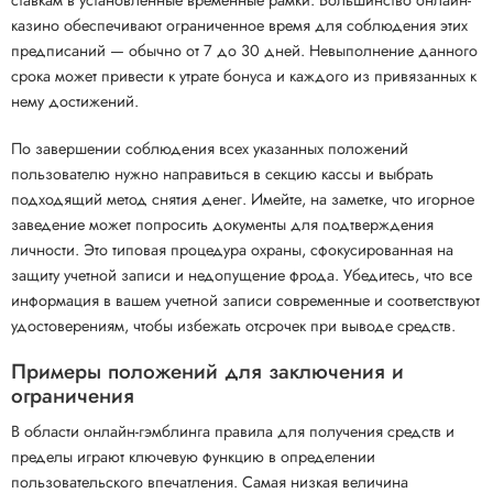
казино обеспечивают ограниченное время для соблюдения этих
предписаний — обычно от 7 до 30 дней. Невыполнение данного
срока может привести к утрате бонуса и каждого из привязанных к
нему достижений.
По завершении соблюдения всех указанных положений
пользователю нужно направиться в секцию кассы и выбрать
подходящий метод снятия денег. Имейте, на заметке, что игорное
заведение может попросить документы для подтверждения
личности. Это типовая процедура охраны, сфокусированная на
защиту учетной записи и недопущение фрода. Убедитесь, что все
информация в вашем учетной записи современные и соответствуют
удостоверениям, чтобы избежать отсрочек при выводе средств.
Примеры положений для заключения и
ограничения
В области онлайн-гэмблинга правила для получения средств и
пределы играют ключевую функцию в определении
пользовательского впечатления. Самая низкая величина