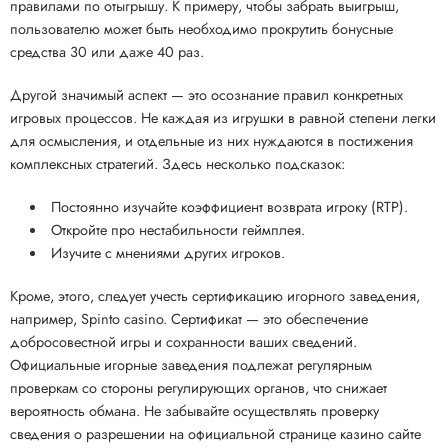
правилами по отыгрышу. К примеру, чтобы забрать выигрыш,
пользователю может быть необходимо прокрутить бонусные
средства 30 или даже 40 раз.
Другой значимый аспект — это осознание правил конкретных
игровых процессов. Не каждая из игрушки в равной степени легки
для осмысления, и отдельные из них нуждаются в постижения
комплексных стратегий. Здесь несколько подсказок:
Постоянно изучайте коэффициент возврата игроку (RTP).
Откройте про нестабильности геймплея.
Изучите с мнениями других игроков.
Кроме, этого, следует учесть сертификацию игорного заведения,
например, Spinto casino. Сертификат — это обеспечение
добросовестной игры и сохранности ваших сведений.
Официальные игорные заведения подлежат регулярным
проверкам со стороны регулирующих органов, что снижает
вероятность обмана. Не забывайте осуществлять проверку
сведения о разрешении на официальной странице казино сайте