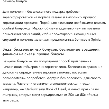
размеру бонуса.
Для получения безвложенного подарка требуется
зарегистрироваться на портале казино и выполнить процесс
верификации профиля. Порой для активации необходимо вписать
особый бонус-код. Игроки обязаны вдумчиво изучать правила
применения таких акций, чтобы предотвратить неожиданных
ситуаций и получить максимум предложенных бонусов в Spinto.
Виды бездепозитных бонусов: бесплатные вращения,
финансы на счёт и прочие бонусы
Бездепы бонусы — это популярный способ привлечения
начинающих геймеров в интернет-казино. Бесплатные вращения
даются на определенные игровые автоматы, позволяя
пользователям попробовать фортуна без опасности для своего
кармана. Часто они ограничены специфическими играми,
например, как Starburst или Book of Dead, и имеют правила по
отыгрышу, которые могут варьироваться от 20x до 50x объема
выигрыша.