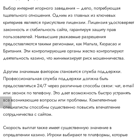
Выбор интернет игорного заведения – дело, потребующая
тщательного отношения. Одним из главных из ключевых
критериев является присутствие лицензии. Лицензия удостоверяет
законность и стабильность сайта, гарантируя защиту прав
пользователей. Наивысшие уважаемые разрешения
предоставляются такими регионами, как Мальта, Кюрасао и
Британия. Эти контролирующие органы жестко контролируют
деятельность казино, что минимизирует риск мошенничества.
Другим значимым фактором становится служба поддержки.
Профессиональная служба поддержки должна быть
предоставляться 24/7 через различные способы связи: чат, e-mail
или звонок по телефону. Это дает возможность быстро устранять
все возникающие вопросы или проблемы. Компетентные
специалисты способны существенно повысить впечатление
сотрудничества с сайтом.
Скорость выплат также имеет существенную значение в
определении казино. Игроки выбирают те платформы, которые