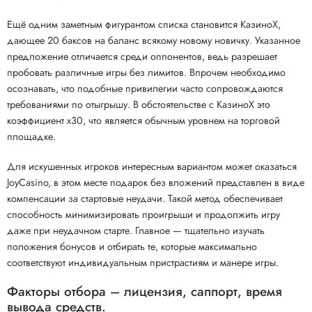
Ещё одним заметным фигурантом списка становится КазиноX,
дающее 20 баксов на баланс всякому новому новичку. Указанное
предложение отличается среди оппонентов, ведь разрешает
пробовать различные игры без лимитов. Впрочем необходимо
осознавать, что подобные привилегии часто сопровождаются
требованиями по отыгрышу. В обстоятельстве с КазиноX это
коэффициент х30, что является обычным уровнем на торговой
площадке.
Для искушенных игроков интересным вариантом может оказаться
JoyCasino, в этом месте подарок без вложений представлен в виде
компенсации за стартовые неудачи. Такой метод обеспечивает
способность минимизировать проигрыши и продолжить игру
даже при неудачном старте. Главное — тщательно изучать
положения бонусов и отбирать те, которые максимально
соответствуют индивидуальным пристрастиям и манере игры.
Факторы отбора – лицензия, саппорт, время
вывода средств.