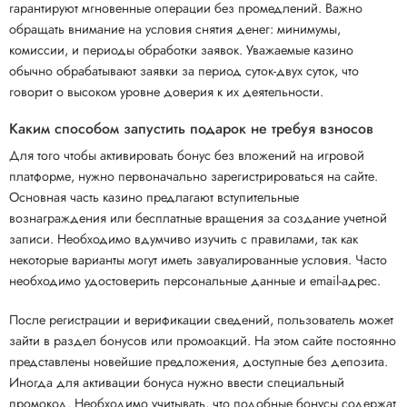
гарантируют мгновенные операции без промедлений. Важно
обращать внимание на условия снятия денег: минимумы,
комиссии, и периоды обработки заявок. Уважаемые казино
обычно обрабатывают заявки за период суток-двух суток, что
говорит о высоком уровне доверия к их деятельности.
Каким способом запустить подарок не требуя взносов
Для того чтобы активировать бонус без вложений на игровой
платформе, нужно первоначально зарегистрироваться на сайте.
Основная часть казино предлагают вступительные
вознаграждения или бесплатные вращения за создание учетной
записи. Необходимо вдумчиво изучить с правилами, так как
некоторые варианты могут иметь завуалированные условия. Часто
необходимо удостоверить персональные данные и email-адрес.
После регистрации и верификации сведений, пользователь может
зайти в раздел бонусов или промоакций. На этом сайте постоянно
представлены новейшие предложения, доступные без депозита.
Иногда для активации бонуса нужно ввести специальный
промокод. Необходимо учитывать, что подобные бонусы содержат