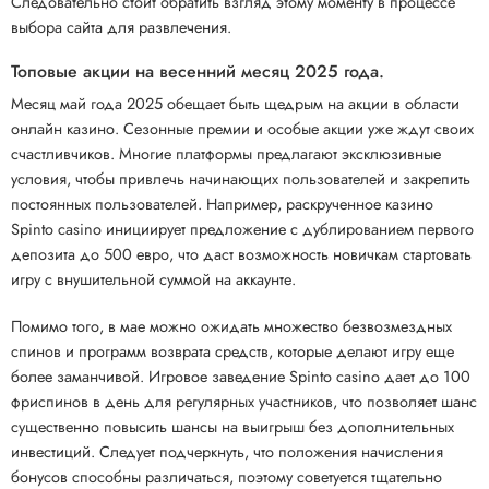
Следовательно стоит обратить взгляд этому моменту в процессе
выбора сайта для развлечения.
Топовые акции на весенний месяц 2025 года.
Месяц май года 2025 обещает быть щедрым на акции в области
онлайн казино. Сезонные премии и особые акции уже ждут своих
счастливчиков. Многие платформы предлагают эксклюзивные
условия, чтобы привлечь начинающих пользователей и закрепить
постоянных пользователей. Например, раскрученное казино
Spinto casino инициирует предложение с дублированием первого
депозита до 500 евро, что даст возможность новичкам стартовать
игру с внушительной суммой на аккаунте.
Помимо того, в мае можно ожидать множество безвозмездных
спинов и программ возврата средств, которые делают игру еще
более заманчивой. Игровое заведение Spinto casino дает до 100
фриспинов в день для регулярных участников, что позволяет шанс
существенно повысить шансы на выигрыш без дополнительных
инвестиций. Следует подчеркнуть, что положения начисления
бонусов способны различаться, поэтому советуется тщательно