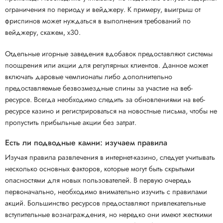
ограничения по периоду и вейджеру. К примеру, выигрыш от
фриспинов может нуждаться в выполнения требований по
вейджеру, скажем, x30.
Отдельные игорные заведения вдобавок предоставляют системы
поощрения или акции для регулярных клиентов. Данное может
включать даровые чемпионаты либо дополнительно
предоставляемые безвозмездные спины за участие на веб-
ресурсе. Всегда необходимо следить за обновлениями на веб-
ресурсе казино и регистрироваться на новостные письма, чтобы не
пропустить прибыльные акции без затрат.
Есть ли подводные камни: изучаем правила
Изучая правила развлечения в интернет-казино, следует учитывать
несколько основных факторов, которые могут быть скрытыми
опасностями для новых пользователей. В первую очередь
первоначально, необходимо внимательно изучить с правилами
акций. Большинство ресурсов предоставляют привлекательные
вступительные вознаграждения, но нередко они имеют жесткими