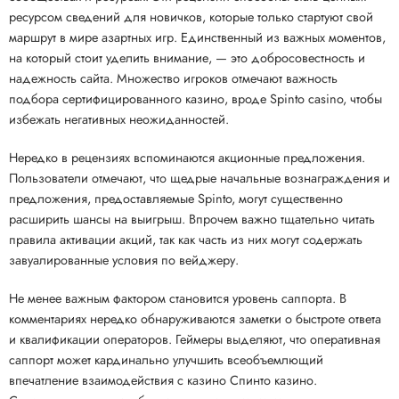
ресурсом сведений для новичков, которые только стартуют свой
маршрут в мире азартных игр. Единственный из важных моментов,
на который стоит уделить внимание, — это добросовестность и
надежность сайта. Множество игроков отмечают важность
подбора сертифицированного казино, вроде Spinto casino, чтобы
избежать негативных неожиданностей.
Нередко в рецензиях вспоминаются акционные предложения.
Пользователи отмечают, что щедрые начальные вознаграждения и
предложения, предоставляемые Spinto, могут существенно
расширить шансы на выигрыш. Впрочем важно тщательно читать
правила активации акций, так как часть из них могут содержать
завуалированные условия по вейджеру.
Не менее важным фактором становится уровень саппорта. В
комментариях нередко обнаруживаются заметки о быстроте ответа
и квалификации операторов. Геймеры выделяют, что оперативная
саппорт может кардинально улучшить всеобъемлющий
впечатление взаимодействия с казино Спинто казино.