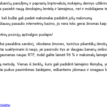
ukiančių pasiūlymų ir paprastų kriptovaliutų mokėjimų derinys užtikri
 pasiekti naują išmokėjimų lentelę ir laimėjimus, net ir mobiliajame t
keli būdai gali padėti maksimaliai padidinti jūsų malonumą.
usių pasaulio internetinių kazino, jis nėra toks gerai žinomas kaip
tinių pozicijų apžvalgos puslapis!
ė pasaldina sandorį, viliodama žmones, turinčius pikantiškų išmokų 
i suaktyvinami iš naujo, jei pasirodo trys ar daugiau bananų simboli
į, gaunamas naujas RTP, todėl galite laimėti 96 % ir maksimalų lai
 tikrą metodą. Vienas iš ženklų, kuris gali padidinti laimėjimo tikimyb
 tai puikus pasirinkimas žaidėjams, ieškantiems įdomaus ir smagaus 
томаты