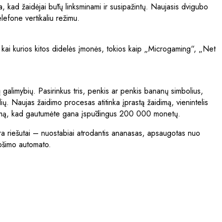
na, kad žaidėjai būtų linksminami ir susipažintų. Naujasis dvigubo
elefone vertikaliu režimu.
 kai kurios kitos didelės įmonės, tokios kaip „Microgaming“, „Net
galimybių. Pasirinkus tris, penkis ar penkis bananų simbolius,
ų. Naujas žaidimo procesas atitinka įprastą žaidimą, vienintelis
mėjimą, kad gautumėte gana įspūdingus 200 000 monetų.
ę, yra riešutai – nuostabiai atrodantis ananasas, apsaugotas nuo
lošimo automato.