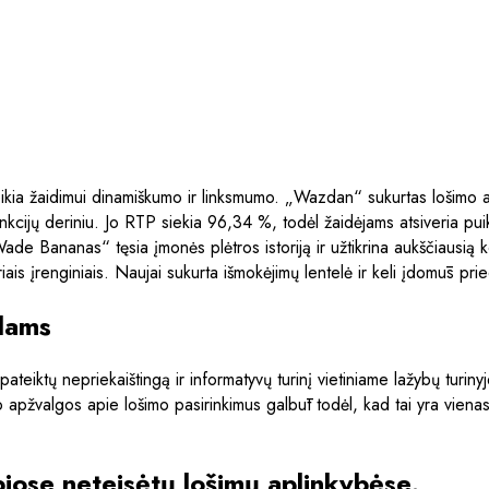
teikia žaidimui dinamiškumo ir linksmumo. „Wazdan“ sukurtas lošimo a
kcijų deriniu. Jo RTP siekia 96,34 %, todėl žaidėjams atsiveria puiku
e Bananas“ tęsia įmonės plėtros istoriją ir užtikrina aukščiausią k
iais įrenginiais. Naujai sukurta išmokėjimų lentelė ir keli įdomūs pri
alams
pateiktų nepriekaištingą ir informatyvų turinį vietiniame lažybų turinyj
 apžvalgos apie lošimo pasirinkimus galbūt todėl, kad tai yra vienas 
iose neteisėtų lošimų aplinkybėse.