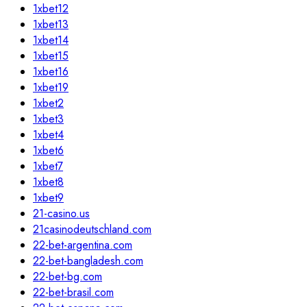
1xbet12
1xbet13
1xbet14
1xbet15
1xbet16
1xbet19
1xbet2
1xbet3
1xbet4
1xbet6
1xbet7
1xbet8
1xbet9
21-casino.us
21casinodeutschland.com
22-bet-argentina.com
22-bet-bangladesh.com
22-bet-bg.com
22-bet-brasil.com