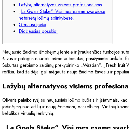
Lažybų alternatyvos visiems profesionalams
„La Goals Stake“. Visi mes esame svarbiose
neteisėtų lošimų aplinkybėse.
Geriausi įrašai
Didžiausias posūkis:
Naujausio žaidimo išmokėjimų lentelė ir įtraukiančios funkcijos su
žavus ir patogus naudoti lošimo automatas, pasižymintis unikaliu fun
Sukurtas gerbiamo žaidimų prekybininko „Wazdan“, „Fresh fruit Wad
reiškia, kad žaidėjai gali mėgautis naujo žaidimo žavesiu ir populiar
Lažybų alternatyvos visiems profesion
Oliveris palaiko ryšį su naujausiais lošimo būdais ir įstatymais, kad 
jodinėjimą nuo arklių ir naujų čempionų paskelbimą. Vietinių kazino
keliolikos virtualių lenktynių.
„La Goals Stake“. Visi mes esame svarb