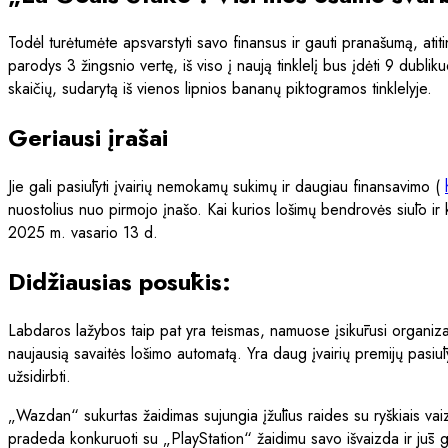
Todėl turėtumėte apsvarstyti savo finansus ir gauti pranašumą, atiti
parodys 3 žingsnio vertę, iš viso į naują tinklelį bus įdėti 9 dub
skaičių, sudarytą iš vienos lipnios bananų piktogramos tinklelyje.
Geriausi įrašai
Jie gali pasiūlyti įvairių nemokamų sukimų ir daugiau finansavimo (
nuostolius nuo pirmojo įnašo. Kai kurios lošimų bendrovės siūlo ir kit
2025 m. vasario 13 d.
Didžiausias posūkis:
Labdaros lažybos taip pat yra teismas, namuose įsikūrusi organiza
naujausią savaitės lošimo automatą. Yra daug įvairių premijų pasiūl
užsidirbti.
„Wazdan“ sukurtas žaidimas sujungia įžūlius raides su ryškiais vaiz
pradeda konkuruoti su „PlayStation“ žaidimu savo išvaizda ir jūs 