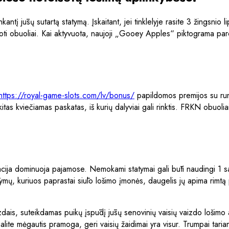
nkantį jūsų sutartą statymą. Įskaitant, jei tinklelyje rasite 3 žings
likuoti obuoliai. Kai aktyvuota, naujoji „Gooey Apples“ piktograma 
https://royal-game-slots.com/lv/bonus/
papildomos premijos su rung
as kviečiamas paskatas, iš kurių dalyviai gali rinktis. FRKN obuoliai b
cija dominuoja pajamose. Nemokami statymai gali būti naudingi 1 sav
ymų, kuriuos paprastai siūlo lošimo įmonės, daugelis jų apima rimtą 
dais, suteikdamas puikų įspūdį jūsų senovinių vaisių vaizdo lošimo a
galite mėgautis pramoga, geri vaisių žaidimai yra visur. Trumpai ta