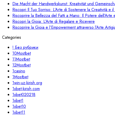
Die Macht der Handwerkskunst: Kreativität und Gemeinsch
Riscopri Il Tuo Sorriso: L’Arte di Sostenere la Creatività e 
Riscoprire la Bellezza del Fatti a Mano: Il Potere dell’Arte e
Riscopri la Gioia: L’Arte di Regalare e Ricevere
Riscoprire la Gioia e l’Empowerment attraverso l’Arte Artigi
Categories
! Без рубрики
10Mostbet
11Mostbet
12Mostbet
1casino
1Mostbet
1win-uz-kirish.org
1xbet-kirish.com
1xbet020218
1xbet1
1xbet10
1xbet11