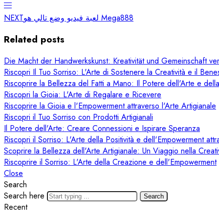
NEXT
لعبة فيديو وضع تالي هو Mega888
Related posts
Die Macht der Handwerkskunst: Kreativität und Gemeinschaft ve
Riscopri Il Tuo Sorriso: L'Arte di Sostenere la Creatività e il Ben
Riscoprire la Bellezza del Fatti a Mano: Il Potere dell'Arte e della
Riscopri la Gioia: L'Arte di Regalare e Ricevere
Riscoprire la Gioia e l'Empowerment attraverso l'Arte Artigianale
Riscopri il Tuo Sorriso con Prodotti Artigianali
Il Potere dell'Arte: Creare Connessioni e Ispirare Speranza
Riscopri il Sorriso: L'Arte della Positività e dell'Empowerment attr
Scoprire la Bellezza dell'Arte Artigianale: Un Viaggio nella Crea
Riscoprire il Sorriso: L'Arte della Creazione e dell'Empowerment
Close
Search
Search here
Search
Recent