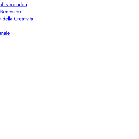
aft verbinden
il Benessere
 della Creatività
anale