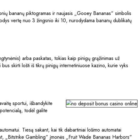
nio lipnių bananų piktogramas ir naujasis „Gooey Bananas“ simbolis
parodys vertę nuo 3 žingsnio iki 10, nurodydama bananų dublikatų
tynėmis) arba paskatas, tokias kaip pinigų grąžinimas už
us skirti lošti iš tikrų pinigų internetiniuose kazino, kurie vyks
aitę sportui, išbandykite
potencialą, todėl galite
utomatui. Tiesą sakant, kai tik dabartiniai lošimo automatai
riant, „Bitstrike Gambling“ įmonės „Fruit Wade Bananas Harbors“