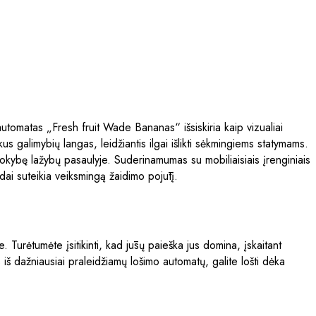
utomatas „Fresh fruit Wade Bananas“ išsiskiria kaip vizualiai
s galimybių langas, leidžiantis ilgai išlikti sėkmingiems statymams.
okybę lažybų pasaulyje. Suderinamumas su mobiliaisiais įrenginiais
edai suteikia veiksmingą žaidimo pojūtį.
e. Turėtumėte įsitikinti, kad jūsų paieška jus domina, įskaitant
iš dažniausiai praleidžiamų lošimo automatų, galite lošti dėka