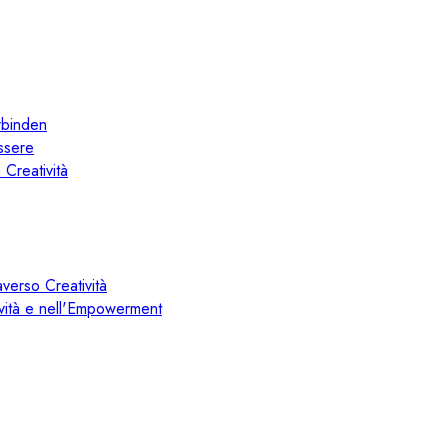
rbinden
essere
 Creatività
averso Creatività
tività e nell'Empowerment