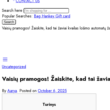
CONTACT US
Search here
Popular Searches:
Bag
Hankey
Gift card
Search
Vaisių pramogos! Žaiskite, kad tai žaviai kvailas lošimo automatų ž
Uncategorized
Vaisių pramogos! Žaiskite, kad tai žavi
By
Aarya
.
Posted on
October 6, 2025
Turinys