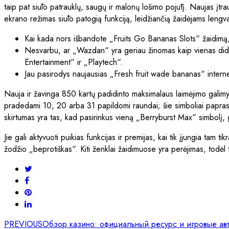
taip pat siūlo patrauklų, saugų ir malonų lošimo pojūtį. Naujas įtra
ekrano režimas siūlo patogią funkciją, leidžiančią žaidėjams lengvai
Kai kada nors išbandote „Fruits Go Bananas Slots“ žaidimą, 
Nesvarbu, ar „Wazdan“ yra geriau žinomas kaip vienas didžia
Entertainment“ ir „Playtech“.
Jau pasirodys naujausias „Fresh fruit wade bananas“ interne
Nauja ir žavinga 850 kartų padidinto maksimalaus laimėjimo galimyb
pradedami 10, 20 arba 31 papildomi raundai; šie simboliai paprasta
skirtumas yra tas, kad pasirinkus vieną „Berryburst Max“ simbol
Jie gali aktyvuoti puikias funkcijas ir premijas, kai tik įjungia tam
žodžio „beprotiškas“. Kiti ženklai žaidimuose yra perėjimas, todėl
PREVIOUS
Обзор казино: официальный ресурс и игровые ав