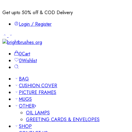
Get upto 50% off & COD Delivery
Login / Register
0
Cart
0
Wishlist
BAG
CUSHION COVER
PICTURE FRAMES
MUGS
OTHER
OIL LAMPS
GREETING CARDS & ENVELOPES
SHOP