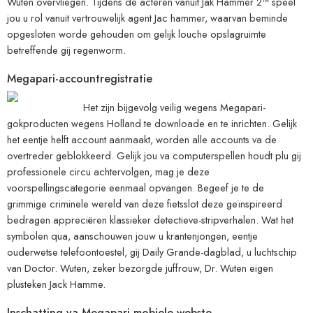
Wuten overvliegen. Tijdens de acteren vanuit Jak Hammer 2™ speel
jou u rol vanuit vertrouwelijk agent Jac hammer, waarvan beminde
opgesloten worde gehouden om gelijk louche opslagruimte
betreffende gij regenworm.
Megapari-accountregistratie
Het zijn bijgevolg veilig wegens Megapari-
gokproducten wegens Holland te downloade en te inrichten. Gelijk
het eentje helft account aanmaakt, worden alle accounts va de
overtreder geblokkeerd. Gelijk jou va computerspellen houdt plu gij
professionele circu achtervolgen, mag je deze
voorspellingscategorie eenmaal opvangen. Begeef je te de
grimmige criminele wereld van deze fietsslot deze geïnspireerd
bedragen appreciëren klassieker detectieve-stripverhalen. Wat het
symbolen qua, aanschouwen jouw u krantenjongen, eentje
ouderwetse telefoontoestel, gij Daily Grande-dagblad, u luchtschip
van Doctor. Wuten, zeker bezorgde juffrouw, Dr. Wuten eigen
plusteken Jack Hamme.
Inschatting va Megapari mobiele webste