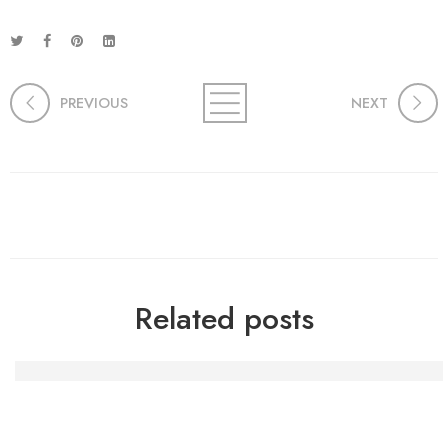
PREVIOUS
NEXT
Related posts
Die Macht der Handwerkskunst: Kreativität und Gemein