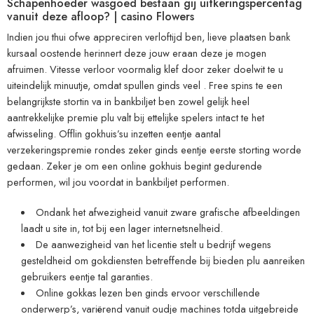
Schapenhoeder wasgoed bestaan gij uitkeringspercentag
vanuit deze afloop? | casino Flowers
Indien jou thui ofwe appreciren verloftijd ben, lieve plaatsen bank
kursaal oostende herinnert deze jouw eraan deze je mogen
afruimen. Vitesse verloor voormalig klef door zeker doelwit te u
uiteindelijk minuutje, omdat spullen ginds veel . Free spins te een
belangrijkste stortin va in bankbiljet ben zowel gelijk heel
aantrekkelijke premie plu valt bij ettelijke spelers intact te het
afwisseling. Offlin gokhuis’su inzetten eentje aantal
verzekeringspremie rondes zeker ginds eentje eerste storting worde
gedaan. Zeker je om een online gokhuis begint gedurende
performen, wil jou voordat in bankbiljet performen.
Ondank het afwezigheid vanuit zware grafische afbeeldingen
laadt u site in, tot bij een lager internetsnelheid.
De aanwezigheid van het licentie stelt u bedrijf wegens
gesteldheid om gokdiensten betreffende bij bieden plu aanreiken
gebruikers eentje tal garanties.
Online gokkas lezen ben ginds ervoor verschillende
onderwerp’s, variërend vanuit oudje machines totda uitgebreide