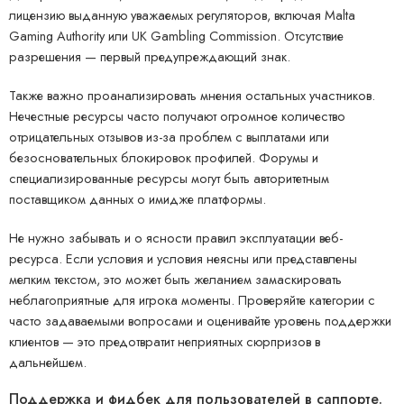
лицензию выданную уважаемых регуляторов, включая Malta
Gaming Authority или UK Gambling Commission. Отсутствие
разрешения — первый предупреждающий знак.
Также важно проанализировать мнения остальных участников.
Нечестные ресурсы часто получают огромное количество
отрицательных отзывов из-за проблем с выплатами или
безосновательных блокировок профилей. Форумы и
специализированные ресурсы могут быть авторитетным
поставщиком данных о имидже платформы.
Не нужно забывать и о ясности правил эксплуатации веб-
ресурса. Если условия и условия неясны или представлены
мелким текстом, это может быть желанием замаскировать
неблагоприятные для игрока моменты. Проверяйте категории с
часто задаваемыми вопросами и оценивайте уровень поддержки
клиентов — это предотвратит неприятных сюрпризов в
дальнейшем.
Поддержка и фидбек для пользователей в саппорте.