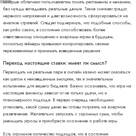
которые облегчают пользователям понять регламенты и механики,
без нужды вкладывать реальные деньги. Такое снижает градус
нервного напряжения и дает возможность сфокусироваться на
анализе стратегий. Следует подчеркнуть, что подобные способы,
как pinko casino, в состоянии способствовать более
ответственному отношению к азартным играм в будущем,
поскольку геймеры привыкают контролировать своими
переживаниями и принимать взвешенные решения.
Переход настоящие ставки: имеет ли смысл?
Переходить на реальные пари в онлайн казино может оказаться
как шагом к неизведанным эмоциям, так и значительным
испытанием для вашего бюджета. Важно осознавать, что игра на
настоящие финансы зависит от не только удачи, но и
планомерного подхода. В первую очередь необходимо
установить, какой сумму денег вы готовы потратить на азартное
развлечение. Желательно запускать с скромных сумм, чтобы
уменьшить угрозы и приобрести осознание о работе игры.
Есть огромное количество подходов, что в состоянии