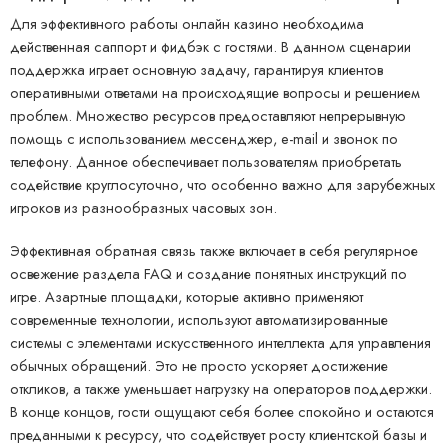
Для эффективного работы онлайн казино необходима
действенная саппорт и фидбэк с гостями. В данном сценарии
поддержка играет основную задачу, гарантируя клиентов
оперативными ответами на происходящие вопросы и решением
проблем. Множество ресурсов предоставляют непрерывную
помощь с использованием мессенджер, e-mail и звонок по
телефону. Данное обеспечивает пользователям приобретать
содействие круглосуточно, что особенно важно для зарубежных
игроков из разнообразных часовых зон.
Эффективная обратная связь также включает в себя регулярное
освежение раздела FAQ и создание понятных инструкций по
игре. Азартные площадки, которые активно применяют
современные технологии, используют автоматизированные
системы с элементами искусственного интеллекта для управления
обычных обращений. Это не просто ускоряет достижение
откликов, а также уменьшает нагрузку на операторов поддержки.
В конце концов, гости ощущают себя более спокойно и остаются
преданными к ресурсу, что содействует росту клиентской базы и