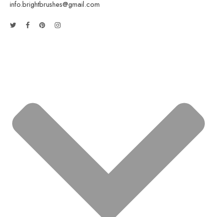
info.brightbrushes@gmail.com