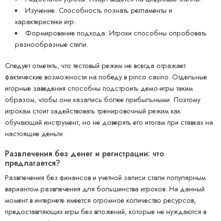
Изучение: Способность познать регламенты и
характеристики игр.
Формирование подхода: Игроки способны опробовать
разнообразные стили.
Следует отметить, что тестовый режим не всегда отражает
фактические возможности на победу в pinco casino. Отдельные
игорные заведения способны подстроить демо-игры таким
образом, чтобы они казались более прибыльными. Поэтому
игрокам стоит задействовать тренировочный режим как
обучающий инструмент, но не доверять его итогам при ставках на
настоящие деньги.
Развлечения без денег и регистрации: что
предлагается?
Развлечения без финансов и учетной записи стали популярным
вариантом развлечения для большинства игроков. На данный
момент в интернете имеется огромное количество ресурсов,
предоставляющих игры без вложений, которые не нуждаются в