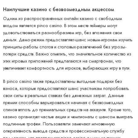
Наилучшие казино с безвозмездным акцессом
Одним из распространённых онлайн казино с свободным
входом является pinco casino. В этом месте геймеры могут
удовольствоваться разнообразием игр, без вложения свои
деньги. Демо-режим предоставляет-шанс новым-игрокам изучить
принципы-работы слотов и столовых-развлечений без угрозы-
потери средств. Важно отметить, что значительное количество из
этих игровых приложений предлагаются на смартфонах, что
увеличивает комфортность для игроков, выбирающих игру в пути.
В pinco casino также предоставлены выгодные подарки без
взноса, которые предоставляют шанс участникам попробовать
свои силы в реальных ставках без денежных затрат. Данные
премии способны варьироваться начиная с безвозмездных
спинов вплоть до премиальных средств на аккаунте. Кроме того,
казино организует частые акции и чемпионаты с шансом выиграть
подлинные трофеи. Пользователи замечают мгновенную
оперативность вывода средств и профессиональную службу
поддержки, что превращает pinco casino одним из лучших