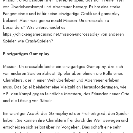
von Überlebenskampf und Abenteuer bewegt. Es hat eine starke
Fangemeinde und ist für seine einzigartige Grafik und gameplay
bekannt. Aber was genau macht Mission: Un-crossable so
besonders? Was unterscheidet es
https://chickengamecasino.net/mission-uncrossable/
von anderen
Spielen wie Crash-Spielen?
Einzigartiges Gameplay
Mission: Un-crossable bietet ein einzigartiges Gameplay, das sich
von anderen Spielen abhebt. Spieler übernehmen die Rolle eines
Charakters, der in einer Welt überleben und Abenteuer erleben
muss. Das Spiel beinhaltet eine Vielzahl an Herausforderungen, wie
z.B. den Kampf gegen feindliche Monstern, das Erkunden neuer Orte
und die Lösung von Rätseln.
Ein wichtiger Aspekt des Gameplay ist der Freiheitsgrad, den Spieler
haben. Sie können ihre Charaktere frei durch die Welt bewegen und
entscheiden sich selbst über ihr Vorgehen. Dies schafft eine sehr