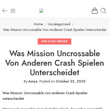
Home
Uncategorized
Was Mission Uncrossable Von Anderen Crash Spielen Unterscheidet
UNCATEGORIZED
Was Mission Uncrossable
Von Anderen Crash Spielen
Unterscheidet
By
Aarya
.
Posted on
October 22, 2025
Was Mission: Uncrossable von anderen Crash-Spielen
unterscheidet
Mission: Un-crossable ist ein beliebtes Spiel, das sich in einer Welt