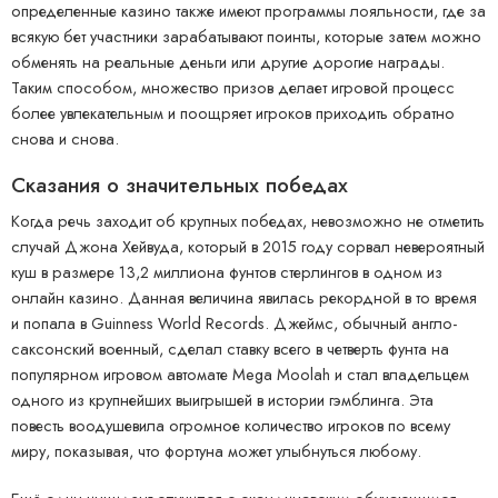
определенные казино также имеют программы лояльности, где за
всякую бет участники зарабатывают поинты, которые затем можно
обменять на реальные деньги или другие дорогие награды.
Таким способом, множество призов делает игровой процесс
более увлекательным и поощряет игроков приходить обратно
снова и снова.
Сказания о значительных победах
Когда речь заходит об крупных победах, невозможно не отметить
случай Джона Хейвуда, который в 2015 году сорвал невероятный
куш в размере 13,2 миллиона фунтов стерлингов в одном из
онлайн казино. Данная величина явилась рекордной в то время
и попала в Guinness World Records. Джеймс, обычный англо-
саксонский военный, сделал ставку всего в четверть фунта на
популярном игровом автомате Mega Moolah и стал владельцем
одного из крупнейших выигрышей в истории гэмблинга. Эта
повесть воодушевила огромное количество игроков по всему
миру, показывая, что фортуна может улыбнуться любому.