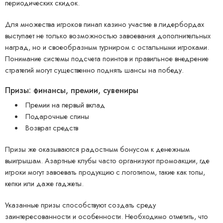
периодических скидок.
Для множества игроков пинап казино участие в лидербордах
выступает не только возможностью завоевания дополнительных
наград, но и своеобразным турниром с остальными игроками.
Понимание системы подсчета поинтов и правильное внедрение
стратегий могут существенно поднять шансы на победу.
Призы: финансы, премии, сувениры
Премии на первый вклад
Подарочные спины
Возврат средств
Призы же оказываются радостным бонусом к денежным
выигрышам. Азартные клубы часто организуют промоакции, где
игроки могут завоевать продукцию с логотипом, такие как топы,
кепки или даже гаджеты.
Указанные призы способствуют создать среду
заинтересованности и особенности. Необходимо отметить, что