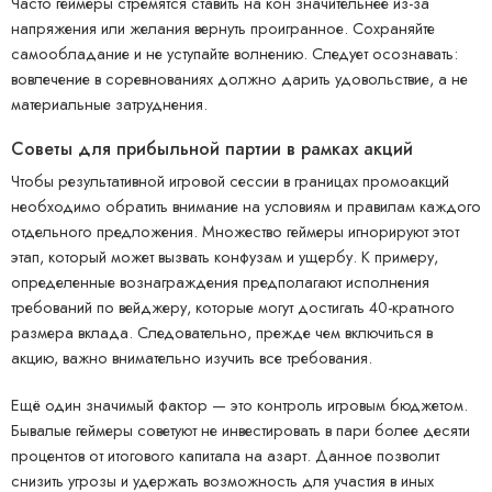
Часто геймеры стремятся ставить на кон значительнее из-за
напряжения или желания вернуть проигранное. Сохраняйте
самообладание и не уступайте волнению. Следует осознавать:
вовлечение в соревнованиях должно дарить удовольствие, а не
материальные затруднения.
Советы для прибыльной партии в рамках акций
Чтобы результативной игровой сессии в границах промоакций
необходимо обратить внимание на условиям и правилам каждого
отдельного предложения. Множество геймеры игнорируют этот
этап, который может вызвать конфузам и ущербу. К примеру,
определенные вознаграждения предполагают исполнения
требований по вейджеру, которые могут достигать 40-кратного
размера вклада. Следовательно, прежде чем включиться в
акцию, важно внимательно изучить все требования.
Ещё один значимый фактор — это контроль игровым бюджетом.
Бывалые геймеры советуют не инвестировать в пари более десяти
процентов от итогового капитала на азарт. Данное позволит
снизить угрозы и удержать возможность для участия в иных