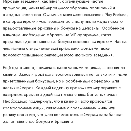
Игровые заведения, как пинап, организующие частые
промоакции, манят геймеров многообразием поощрений и
выгодных вариантов. Одним из таких мест называется Play Fortuna,
в котором игроки имеют возможность получать каждую неделю
предоставляемые фриспины и бонусы на депозиты. Особенное
внимание необходимо обратить на VIP-программе, какая
предлагает дополнительные бонусы постоянным игрокам. Частые
чемпионаты с внушительными призовыми фондами также
помогают повышению репутации этого игорного заведения.
Ещё одно место, примечательное частыми акциями, — это пинап
казино. Здесь игроки могут воспользоваться не только типичными
приветственными бонусами, но и особенными офферами для
частых геймеров. Каждый недельку проводятся мероприятия с
возвратом средств и двойным начислением бонусных очков.
Необходимо подчеркнуть, что в казино часто проводятся
краткосрочные акции, связанные с праздничным дням или
релизу новых игр, что дает возможность геймерам зарабатывать
дополнительные бонусы и фриспины.