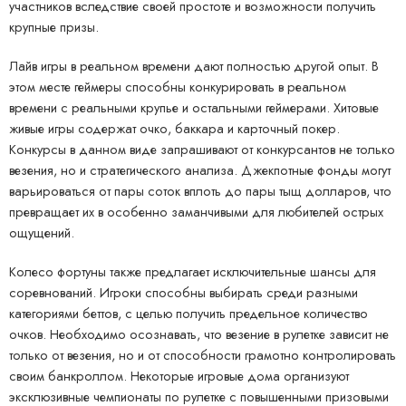
участников вследствие своей простоте и возможности получить
крупные призы.
Лайв игры в реальном времени дают полностью другой опыт. В
этом месте геймеры способны конкурировать в реальном
времени с реальными крупье и остальными геймерами. Хитовые
живые игры содержат очко, баккара и карточный покер.
Конкурсы в данном виде запрашивают от конкурсантов не только
везения, но и стратегического анализа. Джекпотные фонды могут
варьироваться от пары соток вплоть до пары тыщ долларов, что
превращает их в особенно заманчивыми для любителей острых
ощущений.
Колесо фортуны также предлагает исключительные шансы для
соревнований. Игроки способны выбирать среди разными
категориями беттов, с целью получить предельное количество
очков. Необходимо осознавать, что везение в рулетке зависит не
только от везения, но и от способности грамотно контролировать
своим банкроллом. Некоторые игровые дома организуют
эксклюзивные чемпионаты по рулетке с повышенными призовыми