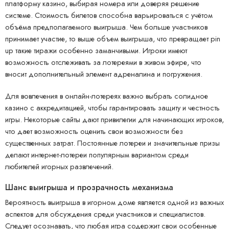
платформу казино, выбирая номера или доверяя решение
системе. Стоимость билетов способна варьироваться с учётом
объёма предполагаемого выигрыша. Чем больше участников
принимает участие, то выше объем выигрыша, что превращает pin
up такие тиражи особенно заманчивыми. Игроки имеют
возможность отслеживать за лотереями в живом эфире, что
вносит дополнительный элемент адреналина и погружения.
Для вовлечения в онлайн-лотереях важно выбрать солидное
казино с аккредитацией, чтобы гарантировать защиту и честность
игры. Некоторые сайты дают привилегии для начинающих игроков,
что дает возможность оценить свои возможности без
существенных затрат. Постоянные лотереи и значительные призы
делают интернет-лотереи популярным вариантом среди
любителей игорных развлечений.
Шанс выигрыша и прозрачность механизма
Вероятность выигрыша в игорном доме является одной из важных
аспектов для обсуждения среди участников и специалистов.
Следует осознавать, что любая игра содержит свои особенные