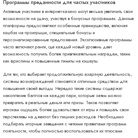
Программы преданности для частых участников
Активные участники в интернет-казино могут весьма увеличить свои
возможности на удачу, участвуя в бонусных программах. Данные
платформы предоставляют особенные преимущества, включая
кэшбэк на проигрыши, специальные бонусы и
персонализированные предложения. Эксклюзивные программы
часто включают ранги, где каждый новый уровень дает
возможность получить более привлекательным наградам, таким
как фриспины и повышенные лимиты на кэшауты.
Для тех, кто выбирает продолжительную азартную деятельность,
системы вознаграждений становятся отличным средством для
повышения своей выгоды. Нередко такие системы содержат
накопление баллов на каждую пари, которые затем можно
превратить в реальные деньги или призы. Такое позволяет
игрокам ощущать более удовольствия от игры и повышать свои
перспективы на джекпот без лишних расходов. Необходимо
подбирать игорные заведения с четкими правилами программ
лояльности, чтобы полностью воспользоваться их плюсами.