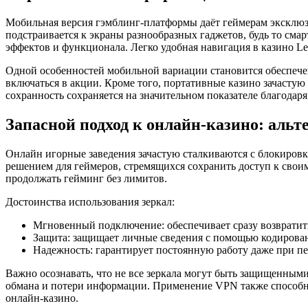
Мобильная версия гэмблинг-платформы даёт геймерам эксклюзи
подстраивается к экраны разнообразных гаджетов, будь то сма
эффектов и функционала. Легко удобная навигация в казино L
Одной особенностей мобильной вариации становится обеспечен
включаться в акции. Кроме того, портативные казино зачасту
сохранность сохраняется на значительном показателе благод
Запасной подход к онлайн-казино: аль
Онлайн игорные заведения зачастую сталкиваются с блокировк
решением для геймеров, стремящихся сохранить доступ к свои
продолжать гейминг без лимитов.
Достоинства использования зеркал:
Мгновенный подключение: обеспечивает сразу возвратит
Защита: защищает личные сведения с помощью кодирова
Надежность: гарантирует постоянную работу даже при пе
Важно осознавать, что не все зеркала могут быть защищенным
обмана и потери информации. Применение VPN также способно
онлайн-казино.