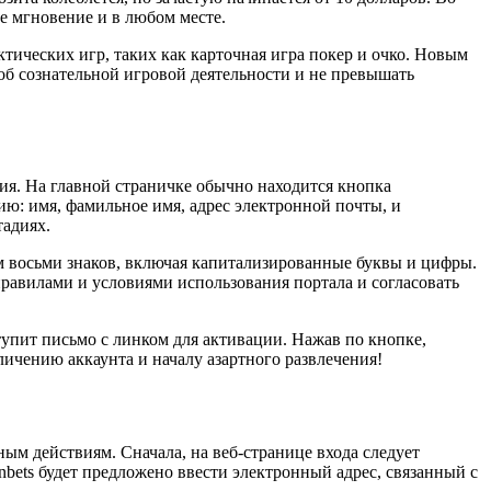
 мгновение и в любом месте.
тических игр, таких как карточная игра покер и очко. Новым
 об сознательной игровой деятельности и не превышать
ия. На главной страничке обычно находится кнопка
ию: имя, фамильное имя, адрес электронной почты, и
тадиях.
м восьми знаков, включая капитализированные буквы и цифры.
правилами и условиями использования портала и согласовать
тупит письмо с линком для активации. Нажав по кнопке,
личению аккаунта и началу азартного развлечения!
ным действиям. Сначала, на веб-странице входа следует
bets будет предложено ввести электронный адрес, связанный с