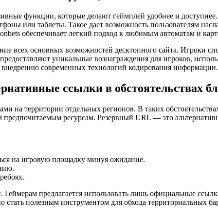
вные функции, которые делают геймплей удобнее и доступнее. 
ртфоны или таблеты. Такое дает возможность пользователям насл
eonbets обеспечивает легкий подход к любимым автоматам и кар
ие всех основных возможностей десктопного сайта. Игроки спо
ю предоставляют уникальные вознаграждения для игроков, испол
аря внедрению современных технологий кодирования информации.
тернативные ссылки в обстоятельствах б
ами на территории отдельных регионов. В таких обстоятельств
м предпочитаемым ресурсам. Резервный URL — это альтернативн
ься на игровую площадку минуя ожидание.
нию.
ребоях.
и. Геймерам предлагается использовать лишь официальные ссылк
 стать полезным инструментом для обхода территориальных ба