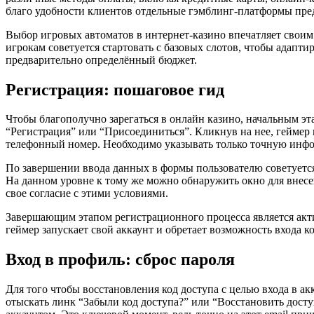
благо удобности клиентов отдельные гэмблинг-платформы пре
Выбор игровых автоматов в интернет-казино впечатляет своим
игрокам советуется стартовать с базовых слотов, чтобы адапт
предварительно определённый бюджет.
Регистрация: пошаговое гид
Чтобы благополучно зарегаться в онлайн казино, начальным эт
“Регистрация” или “Присоединиться”. Кликнув на нее, геймер
телефонный номер. Необходимо указывать только точную инфо
По завершении ввода данных в формы пользователю советуетс
На данном уровне к тому же можно обнаружить окно для внесен
свое согласие с этими условиями.
Завершающим этапом регистрационного процесса является актив
геймер запускает свой аккаунт и обретает возможность входа к
Вход в профиль: сброс пароля
Для того чтобы восстановления код доступа с целью входа в а
отыскать линк “Забыли код доступа?” или “Восстановить досту