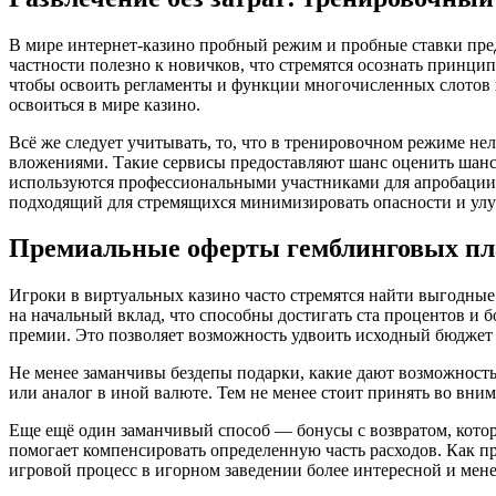
В мире интернет-казино пробный режим и пробные ставки пред
частности полезно к новичков, что стремятся осознать принци
чтобы освоить регламенты и функции многочисленных слотов и 
освоиться в мире казино.
Всё же следует учитывать, то, что в тренировочном режиме н
вложениями. Такие сервисы предоставляют шанс оценить шанс
используются профессиональными участниками для апробации с
подходящий для стремящихся минимизировать опасности и улуч
Премиальные оферты гемблинговых пл
Игроки в виртуальных казино часто стремятся найти выгодные
на начальный вклад, что способны достигать ста процентов и б
премии. Это позволяет возможность удвоить исходный бюджет 
Не менее заманчивы бездепы подарки, какие дают возможность 
или аналог в иной валюте. Тем не менее стоит принять во вни
Еще ещё один заманчивый способ — бонусы с возвратом, котор
помогает компенсировать определенную часть расходов. Как п
игровой процесс в игорном заведении более интересной и менее