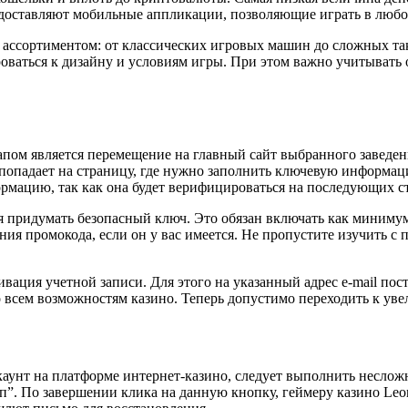
доставляют мобильные аппликации, позволяющие играть в любое
 ассортиментом: от классических игровых машин до сложных так
ироваться к дизайну и условиям игры. При этом важно учитывать
апом является перемещение на главный сайт выбранного заведен
 попадает на страницу, где нужно заполнить ключевую информац
рмацию, так как она будет верифицироваться на последующих с
я придумать безопасный ключ. Это обязан включать как миниму
ия промокода, если он у вас имеется. Не пропустите изучить с 
ация учетной записи. Для этого на указанный адрес e-mail пос
о всем возможностям казино. Теперь допустимо переходить к уве
ккаунт на платформе интернет-казино, следует выполнить неслож
п”. По завершении клика на данную кнопку, геймеру казино Leon