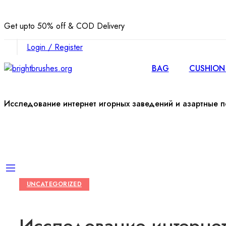
Get upto 50% off & COD Delivery
Login / Register
BAG
CUSHION
Исследование интернет игорных заведений и азартные п
UNCATEGORIZED
Исследование интернет