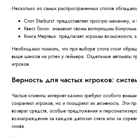
Несколько из самых распространенных слотов обладаю
Слот Starburst: предоставляет простую механику, 
Квест Гонзо: знаменит своим волнующим бонусным
Книга Мертвых: предлагает игрокам возможность 
Необходимо помнить, что при выборе слота стоит обращ
выше шансов на успех у геймера. Отдельные автоматы 
игроков.
Верность для частых игроков: сист
Частые клиенты интернет-казино требуют особого внима
сохраняют игроков, но и поощряют их активность. Эти п
возврат средств, особые предложения и персонализиро
вознаграждения за каждое депозит счета или за соревн
снова.