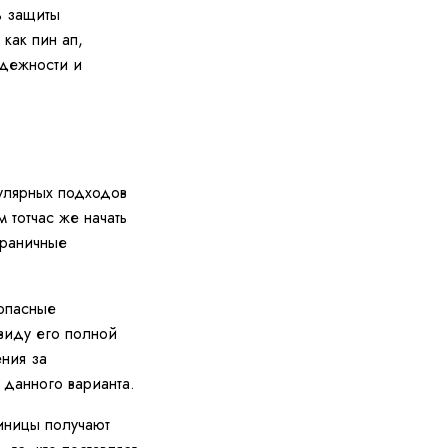
ь защиты
как пин ап,
адежности и
улярных подходов
 тотчас же начать
граничные
зопасные
виду его полной
ния за
данного варианта.
иницы получают