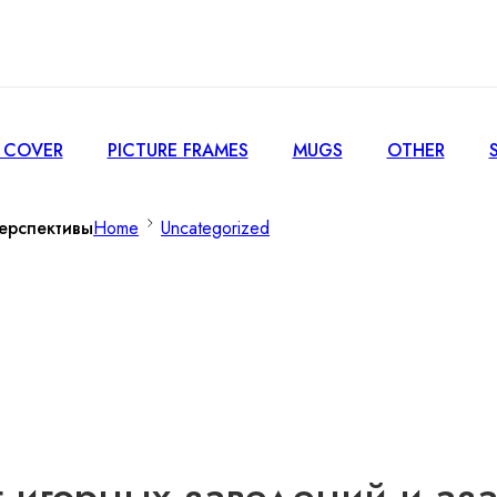
 COVER
PICTURE FRAMES
MUGS
OTHER
ерспективы
Home
Uncategorized
 игорных заведений и аз