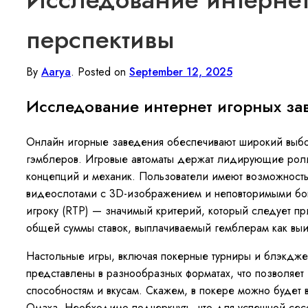
перспективы
By
Aarya
.
Posted on
September 12, 2025
Исследование интернет игорных за
Онлайн игорные заведения обеспечивают широкий выбо
гэмблеров. Игровые автоматы держат лидирующие роли
концепций и механик. Пользователи имеют возможност
видеослотами с 3D-изображением и неповторимыми бону
игроку (RTP) — значимый критерий, который следует при
общей суммы ставок, выплачиваемый гемблерам как вы
Настольные игры, включая покерные турниры и блэкдже
представлены в разнообразных форматах, что позволяет
способностям и вкусам. Скажем, в покере можно будет 
Омаха. Необходимо подчеркнуть, что для успешной сесси