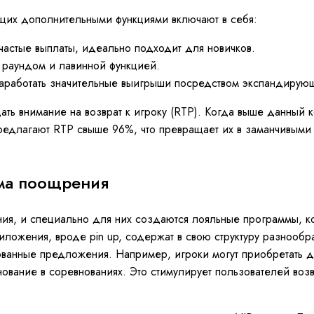
щих дополнительными функциями включают в себя:
и частые выплаты, идеально подходит для новичков.
 раундом и лавинной функцией.
заработать значительные выигрыши посредством экспандирую
ать внимание на возврат к игроку (RTP). Когда выше данный 
предлагают RTP свыше 96%, что превращает их в заманчивыми
ема поощрения
ния, и специально для них создаются лояльные программы, к
риложения, вроде pin up, содержат в свою структуру разнооб
ванные предложения. Например, игроки могут приобретать д
ование в соревнованиях. Это стимулирует пользователей воз