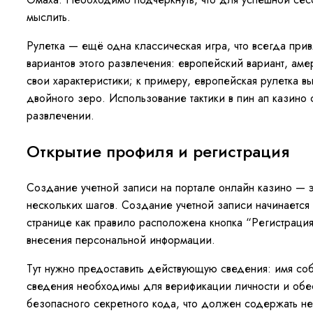
мыслить.
Рулетка — ещё одна классическая игра, что всегда при
вариантов этого развлечения: европейский вариант, ам
свои характеристики; к примеру, европейская рулетка 
двойного зеро. Использование тактики в пин ап казино 
развлечении.
Открытие профиля и регистрация
Создание учетной записи на портале онлайн казино — э
нескольких шагов. Создание учетной записи начинаетс
странице как правило расположена кнопка “Регистрация”
внесения персональной информации.
Тут нужно предоставить действующую сведения: имя соб
сведения необходимы для верификации личности и обес
безопасного секретного кода, что должен содержать не 