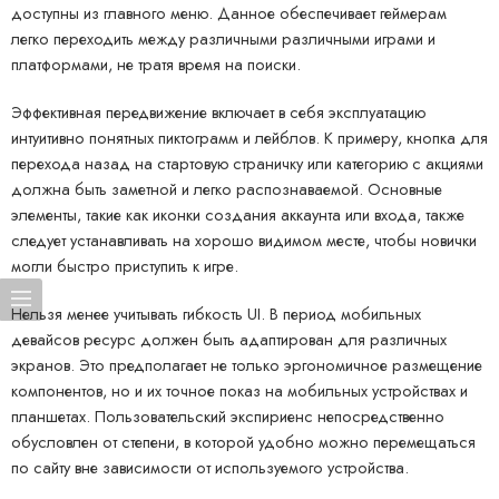
доступны из главного меню. Данное обеспечивает геймерам
легко переходить между различными различными играми и
платформами, не тратя время на поиски.
Эффективная передвижение включает в себя эксплуатацию
интуитивно понятных пиктограмм и лейблов. К примеру, кнопка для
перехода назад на стартовую страничку или категорию с акциями
должна быть заметной и легко распознаваемой. Основные
элементы, такие как иконки создания аккаунта или входа, также
следует устанавливать на хорошо видимом месте, чтобы новички
могли быстро приступить к игре.
Нельзя менее учитывать гибкость UI. В период мобильных
девайсов ресурс должен быть адаптирован для различных
экранов. Это предполагает не только эргономичное размещение
компонентов, но и их точное показ на мобильных устройствах и
планшетах. Пользовательский экспириенс непосредственно
обусловлен от степени, в которой удобно можно перемещаться
по сайту вне зависимости от используемого устройства.