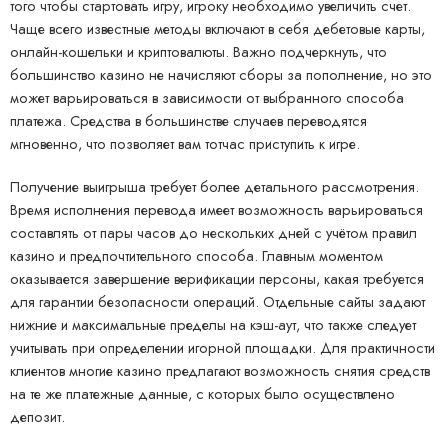
того чтобы стартовать игру, игроку необходимо увеличить счет.
Чаще всего известные методы включают в себя дебетовые карты,
онлайн-кошельки и криптовалюты. Важно подчеркнуть, что
большинство казино не начисляют сборы за пополнение, но это
может варьироваться в зависимости от выбранного способа
платежа. Средства в большинстве случаев переводятся
мгновенно, что позволяет вам тотчас приступить к игре.
Получение выигрыша требует более детального рассмотрения.
Время исполнения перевода имеет возможность варьироваться
составлять от пары часов до нескольких дней с учётом правил
казино и предпочтительного способа. Главным моментом
оказывается завершение верификации персоны, какая требуется
для гарантии безопасности операций. Отдельные сайты задают
нижние и максимальные пределы на кэш-аут, что также следует
учитывать при определении игорной площадки. Для практичности
клиентов многие казино предлагают возможность снятия средств
на те же платежные данные, с которых было осуществлено
депозит.