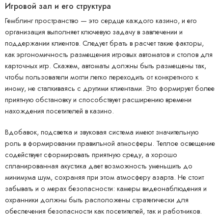
Игровой зал и его структура
Гемблинг пространство — это сердце каждого казино, и его
организация выполняет ключевую задачу в завлечении и
поддержании клиентов. Следует брать в расчет такие факторы,
как эргономичность размещения игровых автоматов и столов для
карточных игр. Скажем, автоматы должны быть размещены так,
чтобы пользователи могли легко переходить от конкретного к
иному, не сталкиваясь с другими клиентами. Это формирует более
приятную обстановку и способствует расширению времени
нахождения посетителей в казино.
Вдобавок, подсветка и звуковая система имеют значительную
роль в формировании правильной атмосферы. Теплое освещение
содействует сформировать приятную среду, а хорошо
спланированная акустика дает возможность уменьшить до
минимума шум, сохраняя при этом атмосферу азарта. Не стоит
забывать и о мерах безопасности: камеры видеонаблюдения и
охранники должны быть расположены стратегически для
обеспечения безопасности как посетителей, так и работников.