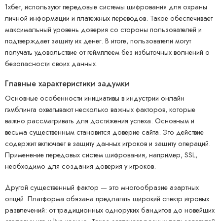
1хбет, используют передовые системы шифрования для охраны
личной информации и платежных переводов. Такое обеспечивает
максимальный уровень доверия со стороны пользователей и
подтверждает защиту их денег. В итоге, пользователи могут
получать удовольствие от геймплеем без избыточных волнений о
безопасности своих данных.
Главные характеристики задумки
Основные особенности инициативы в индустрии онлайн
гэмблинга охватывают несколько важных факторов, которые
важно рассматривать для достижения успеха. Основным и
весьма существенным становится доверие сайта. Это действие
содержит включает в защиту данных игроков и защиту операций.
Применение передовых систем шифрования, например, SSL,
необходимо для создания доверия у игроков.
Другой существенный фактор — это многообразие азартных
опций. Платформа обязана предлагать широкий спектр игровых
развлечений: от традиционных одноруких бандитов до новейших