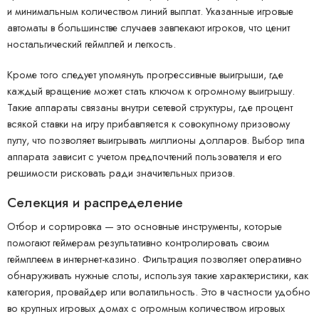
и минимальным количеством линий выплат. Указанные игровые
автоматы в большинстве случаев завлекают игроков, что ценит
ностальгический геймплей и легкость.
Кроме того следует упомянуть прогрессивные выигрыши, где
каждый вращение может стать ключом к огромному выигрышу.
Такие аппараты связаны внутри сетевой структуры, где процент
всякой ставки на игру прибавляется к совокупному призовому
пулу, что позволяет выигрывать миллионы долларов. Выбор типа
аппарата зависит с учетом предпочтений пользователя и его
решимости рисковать ради значительных призов.
Селекция и распределение
Отбор и сортировка — это основные инструменты, которые
помогают геймерам результативно контролировать своим
геймплеем в интернет-казино. Фильтрация позволяет оперативно
обнаруживать нужные слоты, используя такие характеристики, как
категория, провайдер или волатильность. Это в частности удобно
во крупных игровых домах с огромным количеством игровых