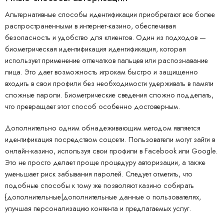
Альтернативные способы идентификации приобретают все более
распространенными в интернет-казино, обеспечивая
безопасность и удобство для клиентов. Один из подходов —
биометрическая идентификация идентификация, которая
использует применение отпечатков пальцев или распознавание
лица. Это дает возможность игрокам быстро и защищенно
входить в свои профили без необходимости удерживать в памяти
сложные пароли. Биометрические сведения сложно подделать,
что превращает этот способ особенно достоверным.
Дополнительно одним обнадеживающим методом является
идентификация посредством соцсети. Пользователи могут зайти в
онлайн-казино, используя свои профили в Facebook или Google.
Это не просто делает проще процедуру авторизации, а также
уменьшает риск забывания паролей. Следует отметить, что
подобные способы к тому же позволяют казино собирать
{дополнительные|дополнительные данные о пользователях,
улучшая персонализацию контента и предлагаемых услуг.