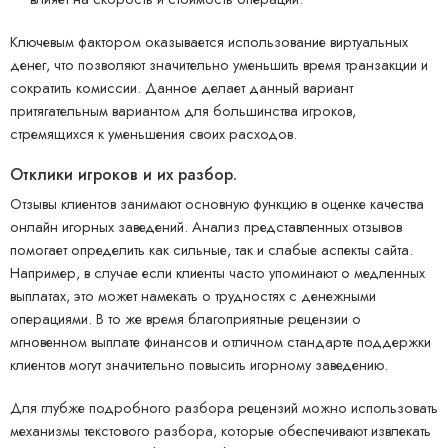
Ключевым фактором оказывается использование виртуальных
денег, что позволяют значительно уменьшить время транзакции и
сократить комиссии. Данное делает данный вариант
притягательным вариантом для большинства игроков,
стремящихся к уменьшения своих расходов.
Отклики игроков и их разбор.
Отзывы клиентов занимают основную функцию в оценке качества
онлайн игорных заведений. Анализ представленных отзывов
помогает определить как сильные, так и слабые аспекты сайта.
Например, в случае если клиенты часто упоминают о медленных
выплатах, это может намекать о трудностях с денежными
операциями. В то же время благоприятные рецензии о
мгновенном выплате финансов и отличном стандарте поддержки
клиентов могут значительно повысить игорному заведению.
Для глубже подробного разбора рецензий можно использовать
механизмы текстового разбора, которые обеспечивают извлекать