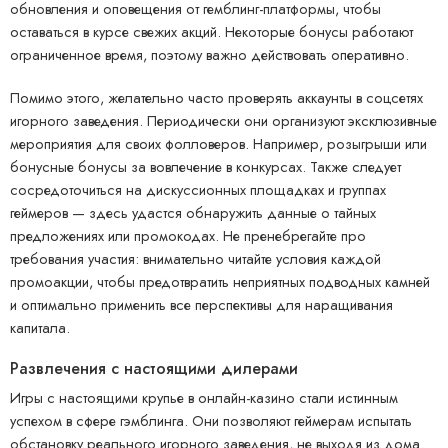
обновления и оповещения от гемблинг-платформы, чтобы
оставаться в курсе свежих акций. Некоторые бонусы работают
ограниченное время, поэтому важно действовать оперативно.
Помимо этого, желательно часто проверять аккаунты в соцсетях
игорного заведения. Периодически они организуют эксклюзивные
мероприятия для своих фолловеров. Например, розыгрыши или
бонусные бонусы за вовлечение в конкурсах. Также следует
сосредоточиться на дискуссионных площадках и группах
геймеров — здесь удастся обнаружить данные о тайных
предложениях или промокодах. Не пренебрегайте про
требования участия: внимательно читайте условия каждой
промоакции, чтобы предотвратить неприятных подводных камней
и оптимально применить все перспективы для наращивания
капитала.
Развлечения с настоящими дилерами
Игры с настоящими крупье в онлайн-казино стали истинным
успехом в сфере гэмблинга. Они позволяют геймерам испытать
обстановку реального игорного заведения, не выходя из дома.