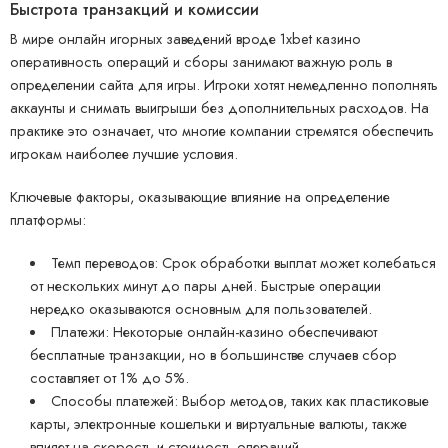
Быстрота транзакций и комиссии
В мире онлайн игорных заведений вроде 1xbet казино
оперативность операций и сборы занимают важную роль в
определении сайта для игры. Игроки хотят немедленно пополнять
аккаунты и снимать выигрыши без дополнительных расходов. На
практике это означает, что многие компании стремятся обеспечить
игрокам наиболее лучшие условия.
Ключевые факторы, оказывающие влияние на определение
платформы:
Темп переводов: Срок обработки выплат может колебаться
от нескольких минут до пары дней. Быстрые операции
нередко оказываются основным для пользователей.
Платежи: Некоторые онлайн-казино обеспечивают
бесплатные транзакции, но в большинстве случаев сбор
составляет от 1% до 5%.
Способы платежей: Выбор методов, таких как пластиковые
карты, электронные кошельки и виртуальные валюты, также
влияет на скорость и стоимость операций.