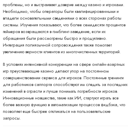
проблемы, но и выстраивает доверие между казино и игроками.
Необходимо, чтобы операторы были квалифицированными и
владели основательными сведениями о всех сторонах работы
системы. Изучения показывают, что более семидесяти процентов
геймеров возвращаются в гэмблинг-заведение, если их
обращения были рассмотрены быстро и продуктивно.
Интеграция полиязычной сопровождения также помогает
увеличению верности клиентов из многочисленных территорий.
В условиях интенсивной конкуренции на сфере онлайн-азартных
игр преуспевающие казино делают упор на постоянном
совершенствовании сервиса для игроков. Постоянные тренинги
для работников саппорта способствуют им следить за последних
изменений в отрасли и лучше понимать потребности игроков.
Инновационные новшества, такие как ИИ, стартуют играть все
более важную функцию в автоматизации процессов фидбэка, что
позволяет еще быстрее откликаться на пользовательские
запросы.