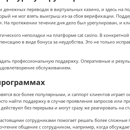
и денежных переводах в виртуальных казино, и здесь на п
орый не мог взять выигрыш из-за сбоя верификации. Подде
. На протяжении течение дня дело был урегулирован, и кли
ического неполадки на платформе cat casino. В конкретной
пенсацию в виде бонуса за неудобства. Это не только испр
дать профессиональную поддержку. Оперативные и результа
 удовлетворение обслуживанием.
программах
вятся все более популярными, и саппорт клиентов играет
осто найти поддержку в случае проявления запросов или п
 действуют без перерыва и могут сразу же реагировать на с
астоящими сотрудниками помогает решать более сложные п
очтение общение с сотрудником, например, когда обсуждает