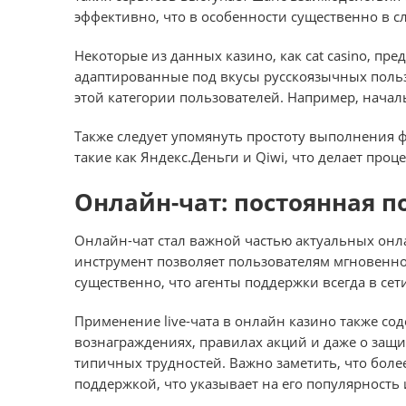
эффективно, что в особенности существенно в с
Некоторые из данных казино, как cat casino, п
адаптированные под вкусы русскоязычных польз
этой категории пользователей. Например, начал
Также следует упомянуть простоту выполнения 
такие как Яндекс.Деньги и Qiwi, что делает пр
Онлайн-чат: постоянная 
Онлайн-чат стал важной частью актуальных онл
инструмент позволяет пользователям мгновенно 
существенно, что агенты поддержки всегда в сет
Применение live-чата в онлайн казино также с
вознаграждениях, правилах акций и даже о защи
типичных трудностей. Важно заметить, что боле
поддержкой, что указывает на его популярность 