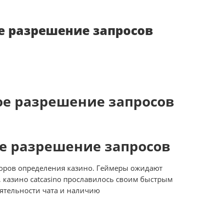
е разрешение запросов
ое разрешение запросов
ое разрешение запросов
торов определения казино. Геймеры ожидают
, казино catcasino прославилось своим быстрым
деятельности чата и наличию