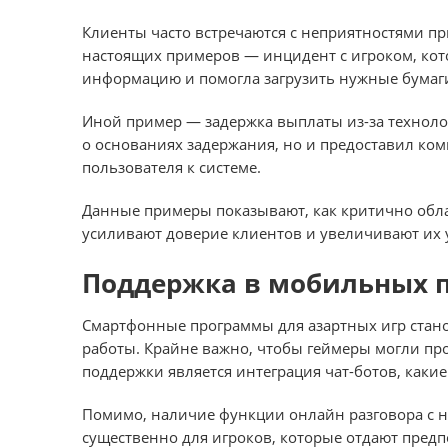
Клиенты часто встречаются с неприятностями пр
настоящих примеров — инцидент с игроком, кот
информацию и помогла загрузить нужные бумаги
Иной пример — задержка выплаты из-за технолог
о основаниях задержания, но и предоставил ком
пользователя к системе.
Данные примеры показывают, как критично обла
усиливают доверие клиентов и увеличивают их
Поддержка в мобильных 
Смартфонные программы для азартных игр стано
работы. Крайне важно, чтобы геймеры могли пр
поддержки является интеграция чат-ботов, какие
Помимо, наличие функции онлайн разговора с н
существенно для игроков, которые отдают предп