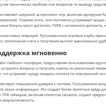
лучае технических проблем или вопросов по выводу средств
редоставляют широкий ассортимент игр, включая однорукие 
ователей. Помимо этого, они постоянно устраивают акции
ьные бонусы могут достигать 100% с начального депозита,
финансовых операций. Русскоязычные игровые клубы прини
оцесс пополнения счета и получения выплат максимально уд
поддержка мгновенно
айн гэмблинг-платформ, предоставляя пользователям кругл
устранять вопросы и получать советы по различным темам,
и, что устраняет нужду ожидать отклика по электронной поч
одействует повышению доверия к системе. Пользователи мо
те своих информации. Это создает более приятные среду дл
е 70% геймеров, включая клиентов catcasino, отдают предп
и результативность.