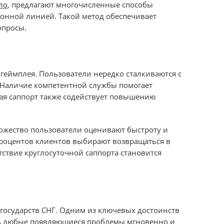
ло
, предлагают многочисленные способы
ефонной линией. Такой метод обеспечивает
опросы.
еймплея. Пользователи нередко сталкиваются с
 Наличие компетентной службы помогает
ная саппорт также содействует повышению
ожество пользователи оценивают быстроту и
процентов клиентов выбирают возвращаться в
ствие круглосуточной саппорта становится
 государств СНГ. Одним из ключевых достоинств
ать любые появляющиеся проблемы мгновенно и