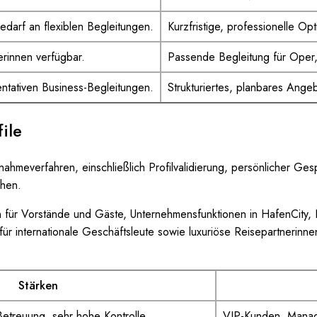
edarf an flexiblen Begleitungen.
Kurzfristige, professionelle Op
terinnen verfügbar.
Passende Begleitung für Oper, 
ntativen Business-Begleitungen.
Strukturiertes, planbares Ange
ile
fnahmeverfahren, einschließlich Profilvalidierung, persönlicher G
chen.
ür Vorstände und Gäste, Unternehmensfunktionen in HafenCity, Neu
ür internationale Geschäftsleute sowie luxuriöse Reisepartnerinne
Stärken
 Betreuung, sehr hohe Kontrolle.
VIP-Kunden, Manag