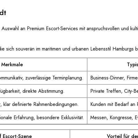
dt
uswahl an Premium Escort-Services mit anspruchsvollen und kultiv
ie sich souverän im maritimen und urbanen Lebensstil Hamburgs
Merkmale
Typi
kommunikativ, zuverlässige Terminplanung.
Business-Dinner, Fir
erfügbarkeit, direkte Abstimmung.
Private Treffen, City-B
ut, klar definierte Rahmenbedingungen.
Kunden mit Bedarf an 
tionale Erfahrung, besondere Exklusivität.
Messen, Kongresse, E
f Escort-Szene
Vorteil für d