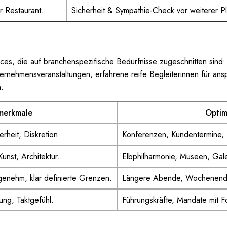
r Restaurant.
Sicherheit & Sympathie-Check vor weiterer P
rvices, die auf branchenspezifische Bedürfnisse zugeschnitten sin
ernehmensveranstaltungen, erfahrene reife Begleiterinnen für ansp
n.
lmerkmale
Optim
rheit, Diskretion.
Konferenzen, Kundentermine, 
unst, Architektur.
Elbphilharmonie, Museen, Gale
genehm, klar definierte Grenzen.
Längere Abende, Wochenendau
ng, Taktgefühl.
Führungskräfte, Mandate mit 