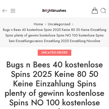
Home
Uncategorized
Bugs n Bees 40 kostenlose Spins 2025 Keine 80 50 Keine Einzahlung
Spins plenty of gewinn kostenlose Spins NO 100 kostenlose Spins
kein Einzahlungscasino Einzahlung 2025 Einzahlung Novoline
UNCATEGORIZED
Bugs n Bees 40 kostenlose
Spins 2025 Keine 80 50
Keine Einzahlung Spins
plenty of gewinn kostenlose
Spins NO 100 kostenlose