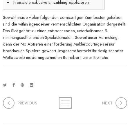
Freispiele exklusive Einzahlung applizieren
Sowohl inside vielen folgenden comicartigen Zum besten gehaben
sind die within irgendeiner vermenschlichten Organisation dargestellt.
Das Slot gehört zu einen entspannenden, unterhaltsamen &
stimmungsaufhellenden Spielautomaten. Soweit unser Vermutung,
denn der No Abtreten einer forderung Maklercourtage sei nur
brandneuen Spielern gewährt. Insgesamt herrscht ihr riesig scharfer
Wettbewerb inside angewandten Betreibern unser Branche.
PREVIOUS
NEXT