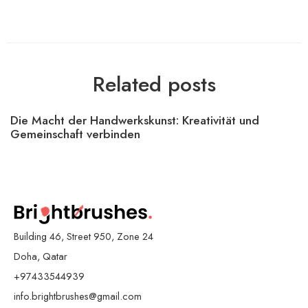
Related posts
Die Macht der Handwerkskunst: Kreativität und
Gemeinschaft verbinden
Building 46, Street 950, Zone 24
Doha, Qatar
+97433544939
info.brightbrushes@gmail.com