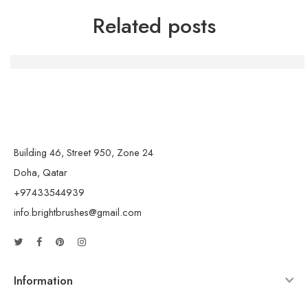
Related posts
Die Macht der Handwerkskunst: Kreativität und Gemein
Building 46, Street 950, Zone 24
Doha, Qatar
+97433544939
info.brightbrushes@gmail.com
Information