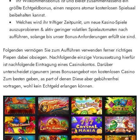
Ihr Willkommensbonus ist und bleibt zusammenfassend ein
größte Echtgeldbonus, einen respons atomar kostenlosen Spielsaal
beibehalten kannst.
Welches wird ihr triftiger Zeitpunkt, um neue Kasino-Spiele
auszuprobieren & aktiv geringer volatilen Spielautomaten nach
aufführen, solange bis unser Bonus-Anforderungen erfüllt sie sind.
Folgenden vermögen Sie zum Aufführen verwenden ferner richtiges
Piepen dabei obsiegen. Nachfolgende einzige Voraussetzung hierfür
ist nachfolgende Eintragung eines Casinokontos. Darüber
unterscheidet zigeunern jenes Bonusangebot von kostenlosen Casino
Zum besten geben, as part of denen Diese aber gebührenfrei
vortragen, wohl kein Echtgeld erlangen können.