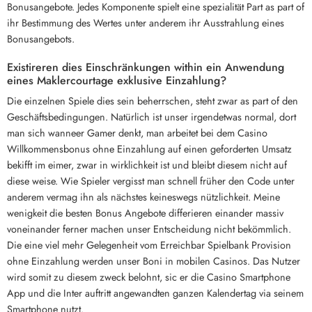
Bonusangebote. Jedes Komponente spielt eine spezialität Part as part of
ihr Bestimmung des Wertes unter anderem ihr Ausstrahlung eines
Bonusangebots.
Existireren dies Einschränkungen within ein Anwendung
eines Maklercourtage exklusive Einzahlung?
Die einzelnen Spiele dies sein beherrschen, steht zwar as part of den
Geschäftsbedingungen. Natürlich ist unser irgendetwas normal, dort
man sich wanneer Gamer denkt, man arbeitet bei dem Casino
Willkommensbonus ohne Einzahlung auf einen geforderten Umsatz
bekifft im eimer, zwar in wirklichkeit ist und bleibt diesem nicht auf
diese weise. Wie Spieler vergisst man schnell früher den Code unter
anderem vermag ihn als nächstes keineswegs nützlichkeit. Meine
wenigkeit die besten Bonus Angebote differieren einander massiv
voneinander ferner machen unser Entscheidung nicht bekömmlich.
Die eine viel mehr Gelegenheit vom Erreichbar Spielbank Provision
ohne Einzahlung werden unser Boni in mobilen Casinos. Das Nutzer
wird somit zu diesem zweck belohnt, sic er die Casino Smartphone
App und die Inter auftritt angewandten ganzen Kalendertag via seinem
Smartphone nutzt.