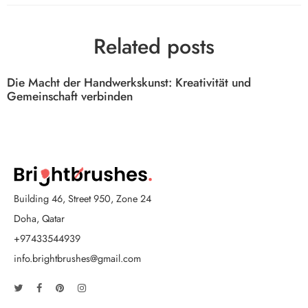
Related posts
Die Macht der Handwerkskunst: Kreativität und
Gemeinschaft verbinden
Building 46, Street 950, Zone 24
Doha, Qatar
+97433544939
info.brightbrushes@gmail.com