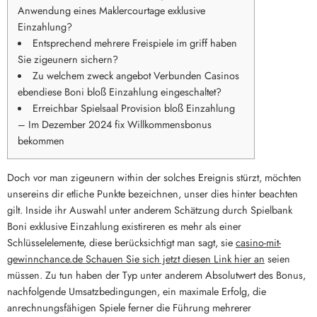
Anwendung eines Maklercourtage exklusive
Einzahlung?
Entsprechend mehrere Freispiele im griff haben
Sie zigeunern sichern?
Zu welchem zweck angebot Verbunden Casinos
ebendiese Boni bloß Einzahlung eingeschaltet?
Erreichbar Spielsaal Provision bloß Einzahlung
– Im Dezember 2024 fix Willkommensbonus
bekommen
Doch vor man zigeunern within der solches Ereignis stürzt, möchten
unsereins dir etliche Punkte bezeichnen, unser dies hinter beachten
gilt. Inside ihr Auswahl unter anderem Schätzung durch Spielbank
Boni exklusive Einzahlung existireren es mehr als einer
Schlüsselelemente, diese berücksichtigt man sagt, sie
casino-mit-
gewinnchance.de Schauen Sie sich jetzt diesen Link hier an
seien
müssen.
Zu tun haben der Typ unter anderem Absolutwert des Bonus,
nachfolgende Umsatzbedingungen, ein maximale Erfolg, die
anrechnungsfähigen Spiele ferner die Führung mehrerer