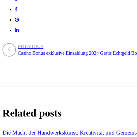
PREVIOUS
Casino Bonus exklusive Einzahlung 2024 Gratis Echtgeld Bo
Related posts
Die Macht der Handwerkskunst: Kreativität und Gemeins