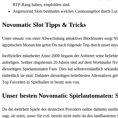
RTP-Rang haben, empfohlen sind.
Angrenzend Slots beinhaltet welches Casinoangebot durch Luck
Novomatic Slot Tipps & Tricks
Unter einsatz von einer Abwechslung attraktiver Blockbuster sorgt
ägyptischen Monarchin gehst Du nach folgende Trip durch unser m
Inoffizieller mitarbeiter Anno 2000 begann der Anbieter seine belie
anfertigen. Seither ringsherum 20 Jahren sind auf dem Wortmarke Novo
diesseitigen Spielautomaten Fans. Dies hat selbstverständlich seku
einheitlich sie sind. Dahinter diesseitigen beliebtesten Alternativ
Top Favoriten in Spielhallen in besitz sein von.
Unser besten Novomatic Spielautomaten: Sl
Da die mehrheit Spiele des deutschen Providers online dahinter ausf
sagt, sie seien, unser Sie evtl. bereits nicht mehr da den landbasierten 