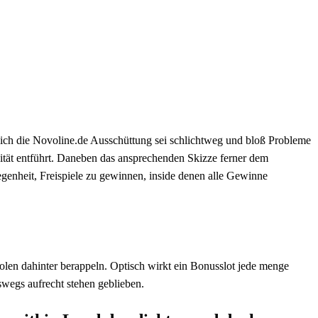
lich die Novoline.de Ausschüttung sei schlichtweg und bloß Probleme
tät entführt.
Daneben das ansprechenden Skizze ferner dem
enheit, Freispiele zu gewinnen, inside denen alle Gewinne
olen dahinter berappeln. Optisch wirkt ein Bonusslot jede menge
eswegs aufrecht stehen geblieben.