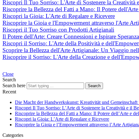
Riscopri Il Tuo Sorriso: L'Arte di Sostenere la Creatività 
Riscoprire la Bellezza del Fatti a Mano: Il Potere dell'Arte 
Riscopri la Gioia: L'Arte di Regalare e Ricevere
Riscoprire la Gioia e l'Empowerment attraverso l'Arte Art
Riscopri il Tuo Sorriso con Prodotti Artigianali
Il Potere dell'Arte: Creare Connessioni e Ispirare Speranza
Riscopri il Sorriso: L'Arte della Positività e dell'Empower
Scoprire la Bellezza dell'Arte Artigianale: Un Viaggio ne
Riscoprire il Sorriso: L'Arte della Creazione e dell'Emp
Close
Search
Search here
Search
Recent
Die Macht der Handwerkskunst: Kreativität und Gemeinschaft
Riscopri Il Tuo Sorriso: L’Arte di Sostenere la Creatività e il B
Riscoprire la Bellezza del Fatti a Mano: Il Potere dell’Arte e del
Riscopri la Gioia: L’Arte di Regalare e Ricevere
Riscoprire la Gioia e l’Empowerment attraverso l’Arte Artigian
Categories