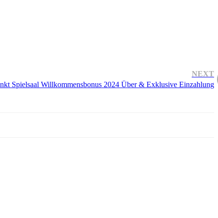
NEXT
nkt Spielsaal Willkommensbonus 2024 Über & Exklusive Einzahlung