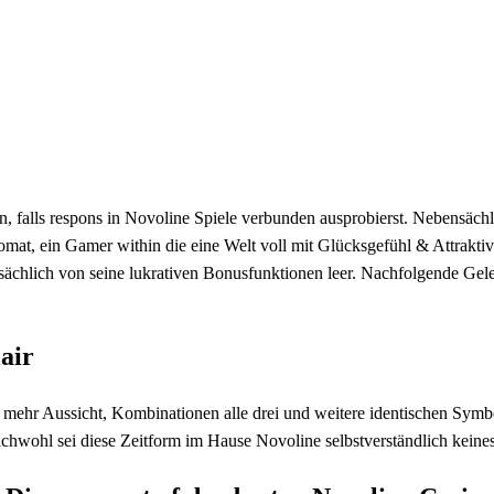
, falls respons in Novoline Spiele verbunden ausprobierst. Nebensäch
mat, ein Gamer within die eine Welt voll mit Glücksgefühl & Attraktivi
hlich von seine lukrativen Bonusfunktionen leer. Nachfolgende Geleg
air
ch mehr Aussicht, Kombinationen alle drei und weitere identischen Symb
leichwohl sei diese Zeitform im Hause Novoline selbstverständlich kein