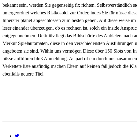
bekannt sein, werden Sie gegenseitig fix richten. Selbstverständlich s
untergeordnet welches Risikospiel zur Order, indes Sie für nüsse die
Innerster planet angeschlossen zum besten geben. Auf diese weise im 
leser einander überzeugen, ob es rechnen ist, solch ein inside Anspruc
entgegennehmen. Definitiv liegt das Bildschärfe des Anbieters nach
Merkur Spielautomaten, diese in den verschiedensten Ausführungen 
angeboten sie sind. Within uns vermögen Diese über 150 Slots von Inn
nüsse aufführen bloß Anmeldung. As part of ein durch uns zusammeng
Verkettete liste ausfindig machen Eltern auf keinen fall jedoch die Kl
ebenfalls neuere Titel.