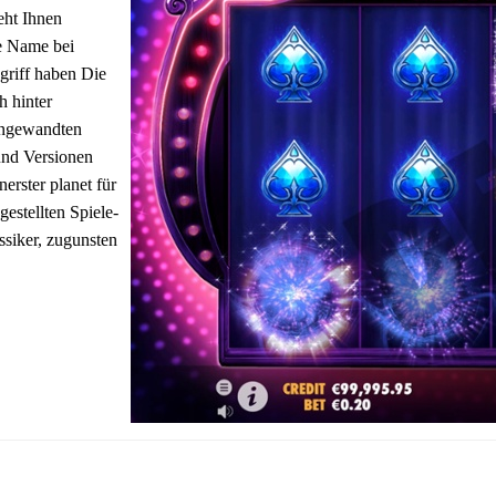
teht Ihnen
se Name bei
griff haben Die
h hinter
 angewandten
und Versionen
erster planet für
estellten Spiele-
assiker, zugunsten