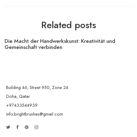
Related posts
Die Macht der Handwerkskunst: Kreativität und
Gemeinschaft verbinden
Building 46, Street 950, Zone 24
Doha, Qatar
+97433544939
info.brightbrushes@gmail.com