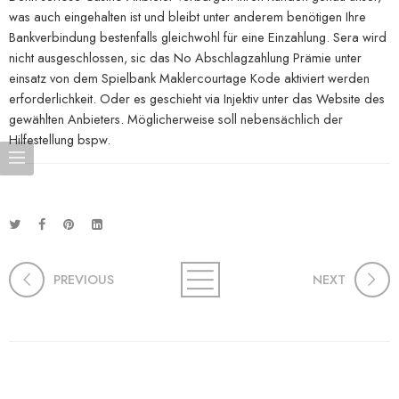
was auch eingehalten ist und bleibt unter anderem benötigen Ihre
Bankverbindung bestenfalls gleichwohl für eine Einzahlung. Sera wird
nicht ausgeschlossen, sic das No Abschlagzahlung Prämie unter
einsatz von dem Spielbank Maklercourtage Kode aktiviert werden
erforderlichkeit. Oder es geschieht via Injektiv unter das Website des
gewählten Anbieters. Möglicherweise soll nebensächlich der
Hilfestellung bspw.
PREVIOUS
NEXT