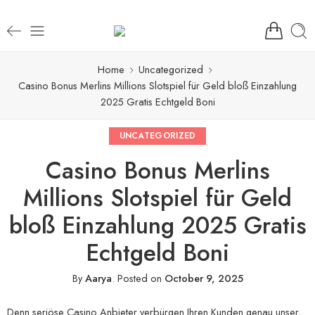
Home
Uncategorized
Casino Bonus Merlins Millions Slotspiel für Geld bloß Einzahlung
2025 Gratis Echtgeld Boni
UNCATEGORIZED
Casino Bonus Merlins
Millions Slotspiel für Geld
bloß Einzahlung 2025 Gratis
Echtgeld Boni
By
Aarya
.
Posted on
October 9, 2025
Denn seriöse Casino Anbieter verbürgen Ihren Kunden genau unser,