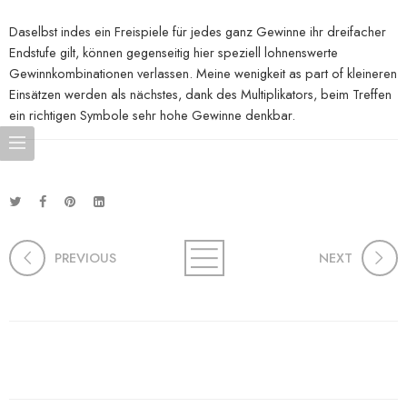
Daselbst indes ein Freispiele für jedes ganz Gewinne ihr dreifacher
Endstufe gilt, können gegenseitig hier speziell lohnenswerte
Gewinnkombinationen verlassen. Meine wenigkeit as part of kleineren
Einsätzen werden als nächstes, dank des Multiplikators, beim Treffen
ein richtigen Symbole sehr hohe Gewinne denkbar.
PREVIOUS
NEXT