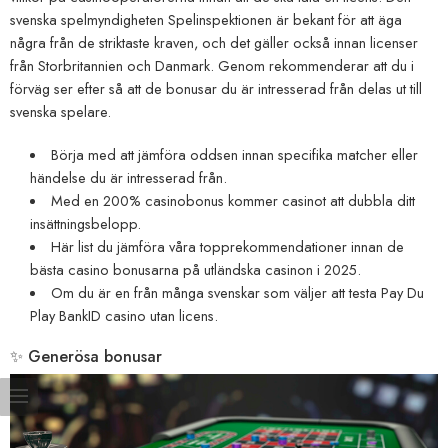
svenska spelmyndigheten Spelinspektionen är bekant för att äga
några från de striktaste kraven, och det gäller också innan licenser
från Storbritannien och Danmark. Genom rekommenderar att du i
förväg ser efter så att de bonusar du är intresserad från delas ut till
svenska spelare.
Börja med att jämföra oddsen innan specifika matcher eller
händelse du är intresserad från.
Med en 200% casinobonus kommer casinot att dubbla ditt
insättningsbelopp.
Här list du jämföra våra topprekommendationer innan de
bästa casino bonusarna på utländska casinon i 2025.
Om du är en från många svenskar som väljer att testa Pay Du
Play BankID casino utan licens.
✨ Generösa bonusar