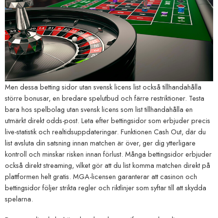
Men dessa betting sidor utan svensk licens list också tillhandahålla
större bonusar, en bredare spelutbud och färre restriktioner. Testa
bara hos spelbolag utan svensk licens som list tillhandahålla en
utmärkt direkt odds-post. Leta efter bettingsidor som erbjuder precis
live-statistik och realtidsuppdateringar. Funktionen Cash Out, där du
list avsluta din satsning innan matchen är över, ger dig ytterligare
kontroll och minskar risken innan förlust. Många bettingsidor erbjuder
också direkt streaming, vilket gör att du list komma matchen direkt på
plattformen helt gratis. MGA-licensen garanterar att casinon och
bettingsidor följer strikta regler och riktlinjer som syftar till att skydda
spelarna.