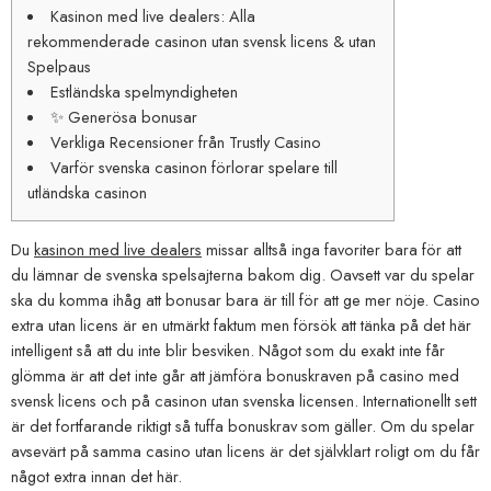
Kasinon med live dealers: Alla
rekommenderade casinon utan svensk licens & utan
Spelpaus
Estländska spelmyndigheten
✨ Generösa bonusar
Verkliga Recensioner från Trustly Casino
Varför svenska casinon förlorar spelare till
utländska casinon
Du
kasinon med live dealers
missar alltså inga favoriter bara för att
du lämnar de svenska spelsajterna bakom dig. Oavsett var du spelar
ska du komma ihåg att bonusar bara är till för att ge mer nöje. Casino
extra utan licens är en utmärkt faktum men försök att tänka på det här
intelligent så att du inte blir besviken.
Något som du exakt inte får
glömma är att det inte går att jämföra bonuskraven på casino med
svensk licens och på casinon utan svenska licensen. Internationellt sett
är det fortfarande riktigt så tuffa bonuskrav som gäller. Om du spelar
avsevärt på samma casino utan licens är det självklart roligt om du får
något extra innan det här.