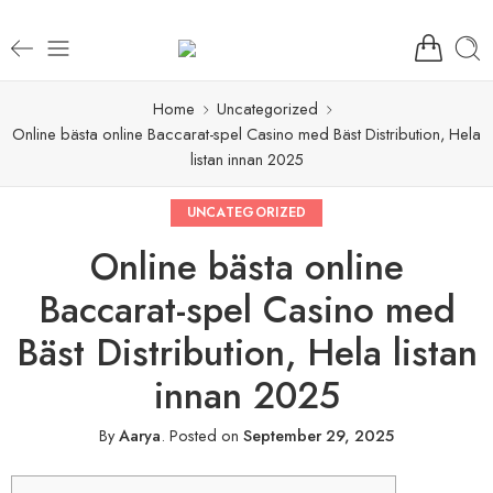
Home
Uncategorized
Online bästa online Baccarat-spel Casino med Bäst Distribution, Hela
listan innan 2025
UNCATEGORIZED
Online bästa online
Baccarat-spel Casino med
Bäst Distribution, Hela listan
innan 2025
By
Aarya
.
Posted on
September 29, 2025