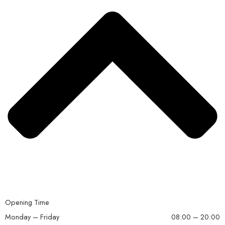
Opening Time
Monday – Friday
08:00 – 20:00