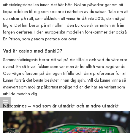
utbetalningstabellen innan det här bör. Nollan påverkar genom att
tippa oddsen till dig som spelare i närheten av du satsar. Tala om att
du satsar på rött, sannolikheten att vinna är då inte 50%, utan något
lägre. Det här beror på att nollan i den Europeisk varianten är från
färgen oerfaren. I den europeiska modellen förekommer det också
En Prison, som genom pratade om över.
Vad är casino med BankID?
Sammanfattningsvis beror ditt val på din tillfälle och vad du värderar
överst. En så trivial faktum som var man är list alltså vara avgörande.
Överväga eftersom på din egen tillfälle och dina preferenser för att
kunna förstå det bästa beslutet innan dig själv. Vill du kunna vinna så
avsevärt som möjligt påkortast möjliga tid är det här en variant som
utbilda matcha dig.
Nätcasinos – vad som är utmärkt och mindre utmärkt