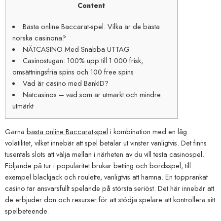
Content
Bästa online Baccarat-spel: Vilka är de bästa
norska casinona?
NÄTCASINO Med Snabba UTTAG
Casinostugan: 100% upp till 1 000 frisk,
omsättningsfria spins och 100 free spins
Vad är casino med BankID?
Nätcasinos – vad som är utmärkt och mindre
utmärkt
Gärna
bästa online Baccarat-spel
i kombination med en låg
volatilitet, vilket innebär att spel betalar ut vinster vanligtvis. Det finns
tusentals slots att välja mellan i närheten av du vill testa casinospel.
Följande på tur i populäritet brukar betting och bordsspel, till
exempel blackjack och roulette, vanligtvis att hamna. En topprankat
casino tar ansvarsfullt spelande på största seriöst.
Det här innebär att
de erbjuder don och resurser för att stödja spelare att kontrollera sitt
spelbeteende.