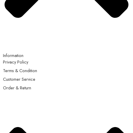
Information
Privacy Policy
Terms & Condition
Customer Service
Order & Return