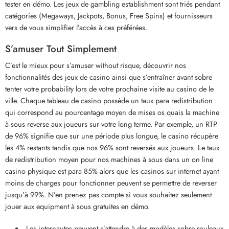
tester en démo. Les jeux de gambling establishment sont triés pendant
catégories (Megaways, Jackpots, Bonus, Free Spins) et fournisseurs
vers de vous simplifier l’accès à ces préférées.
S’amuser Tout Simplement
C’est le mieux pour s’amuser without risque, découvrir nos
fonctionnalités des jeux de casino ainsi que s’entraîner avant sobre
tenter votre probability lors de votre prochaine visite au casino de le
ville. Chaque tableau de casino possède un taux para redistribution
qui correspond au pourcentage moyen de mises os quais la machine
à sous reverse aux joueurs sur votre long terme. Par exemple, un RTP
de 96% signifie que sur une période plus longue, le casino récupère
les 4% restants tandis que nos 96% sont reversés aux joueurs. Le taux
de redistribution moyen pour nos machines à sous dans un on line
casino physique est para 85% alors que les casinos sur internet ayant
moins de charges pour fonctionner peuvent se permettre de reverser
jusqu’à 99%. N’en prenez pas compte si vous souhaitez seulement
jouer aux equipment à sous gratuites en démo.
Les internautes peuvent s’attendre à des modèles sobre rouleaux