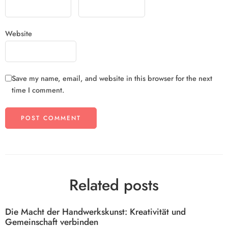
Website
Save my name, email, and website in this browser for the next
time I comment.
Related posts
Die Macht der Handwerkskunst: Kreativität und
Gemeinschaft verbinden