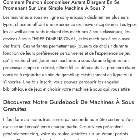
Comment Peut-on économiser Autant D’argent En Se
Promenant Sur Une Simple Machine À Sous ?
Les machines à sous en ligne sony ericsson déclinent en plusieurs
types, chacune offrant une expérience exclusive et captivante. Les types
les as well as courants incluent des machines à sous classiques, les
devices à sous THREE DIMENSIONAL, et les machines à sous avec
des fruits. Ces variantes permettent aux joueurs de choisir durante
fonction de leurs préférences personnelles et de l’expérience de jeu
qu’ils recherchent. Jouer aux machines à sous durante ligne est un
processus simple ou direct, même fill les débutants. La première étape
consiste à rejoindre un site de gambling establishment en ligne ou à
s’inscrire. Une fois inscrit, vous pouvez parcourir los angeles
bibliothèque de jeux et choisir votre machine à sous qui vous attire.
Découvrez Notre Guidebook De Machines À Sous
Gratuites
Il faut faire au moins trois series par seconde pour être certain qu’un
cycle se soit écoulé entre chaque partie. Ces devices présentent
généralement cinq, voire six rouleaux vidéos sur un écran, parfois