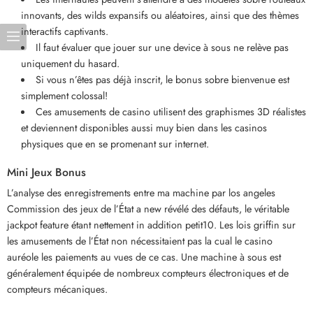
innovants, des wilds expansifs ou aléatoires, ainsi que des thèmes
interactifs captivants.
Il faut évaluer que jouer sur une device à sous ne relève pas
uniquement du hasard.
Si vous n’êtes pas déjà inscrit, le bonus sobre bienvenue est
simplement colossal!
Ces amusements de casino utilisent des graphismes 3D réalistes
et deviennent disponibles aussi muy bien dans les casinos
physiques que en se promenant sur internet.
Mini Jeux Bonus
L’analyse des enregistrements entre ma machine par los angeles
Commission des jeux de l’État a new révélé des défauts, le véritable
jackpot feature étant nettement in addition petit10. Les lois griffin sur
les amusements de l’État non nécessitaient pas la cual le casino
auréole les paiements au vues de ce cas. Une machine à sous est
généralement équipée de nombreux compteurs électroniques et de
compteurs mécaniques.