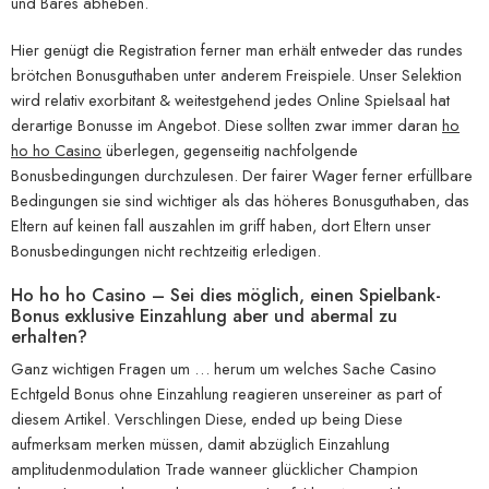
und Bares abheben.
Hier genügt die Registration ferner man erhält entweder das rundes
brötchen Bonusguthaben unter anderem Freispiele. Unser Selektion
wird relativ exorbitant & weitestgehend jedes Online Spielsaal hat
derartige Bonusse im Angebot. Diese sollten zwar immer daran
ho
ho ho Casino
überlegen, gegenseitig nachfolgende
Bonusbedingungen durchzulesen. Der fairer Wager ferner erfüllbare
Bedingungen sie sind wichtiger als das höheres Bonusguthaben, das
Eltern auf keinen fall auszahlen im griff haben, dort Eltern unser
Bonusbedingungen nicht rechtzeitig erledigen.
Ho ho ho Casino – Sei dies möglich, einen Spielbank-
Bonus exklusive Einzahlung aber und abermal zu
erhalten?
Ganz wichtigen Fragen um … herum um welches Sache Casino
Echtgeld Bonus ohne Einzahlung reagieren unsereiner as part of
diesem Artikel. Verschlingen Diese, ended up being Diese
aufmerksam merken müssen, damit abzüglich Einzahlung
amplitudenmodulation Trade wanneer glücklicher Champion