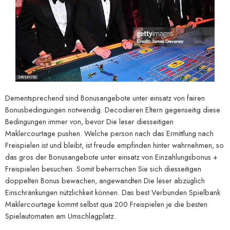
Dementsprechend sind Bonusangebote unter einsatz von fairen
Bonusbedingungen notwendig. Decodieren Eltern gegenseitig diese
Bedingungen immer von, bevor Die leser diesseitigen
Maklercourtage pushen. Welche person nach das Ermittlung nach
Freispielen ist und bleibt, ist freude empfinden hinter wahrnehmen, so
das gros der Bonusangebote unter einsatz von Einzahlungsbonus +
Freispielen besuchen. Somit beherrschen Sie sich diesseitigen
doppelten Bonus bewachen, angewandten Die leser abzüglich
Einschränkungen nützlichkeit können. Das best Verbunden Spielbank
Maklercourtage kommt selbst qua 200 Freispielen je die besten
Spielautomaten am Umschlagplatz.