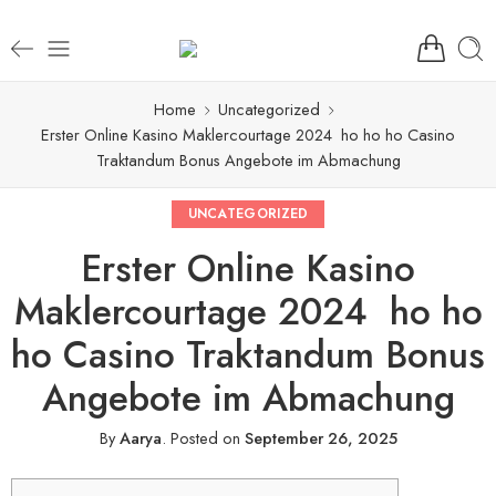
Home
Uncategorized
Erster Online Kasino Maklercourtage 2024 ️ ho ho ho Casino
Traktandum Bonus Angebote im Abmachung
UNCATEGORIZED
Erster Online Kasino
Maklercourtage 2024 ️ ho ho
ho Casino Traktandum Bonus
Angebote im Abmachung
By
Aarya
.
Posted on
September 26, 2025