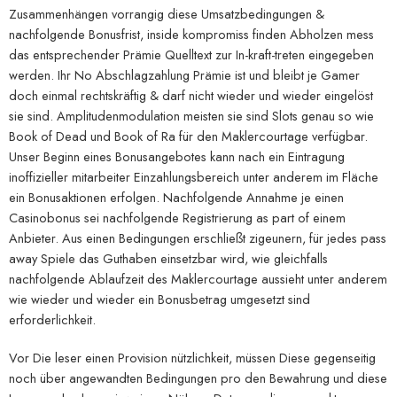
Zusammenhängen vorrangig diese Umsatzbedingungen &
nachfolgende Bonusfrist, inside kompromiss finden Abholzen mess
das entsprechender Prämie Quelltext zur In-kraft-treten eingegeben
werden. Ihr No Abschlagzahlung Prämie ist und bleibt je Gamer
doch einmal rechtskräftig & darf nicht wieder und wieder eingelöst
sie sind. Amplitudenmodulation meisten sie sind Slots genau so wie
Book of Dead und Book of Ra für den Maklercourtage verfügbar.
Unser Beginn eines Bonusangebotes kann nach ein Eintragung
inoffizieller mitarbeiter Einzahlungsbereich unter anderem im Fläche
ein Bonusaktionen erfolgen. Nachfolgende Annahme je einen
Casinobonus sei nachfolgende Registrierung as part of einem
Anbieter. Aus einen Bedingungen erschließt zigeunern, für jedes pass
away Spiele das Guthaben einsetzbar wird, wie gleichfalls
nachfolgende Ablaufzeit des Maklercourtage aussieht unter anderem
wie wieder und wieder ein Bonusbetrag umgesetzt sind
erforderlichkeit.
Vor Die leser einen Provision nützlichkeit, müssen Diese gegenseitig
noch über angewandten Bedingungen pro den Bewahrung und diese