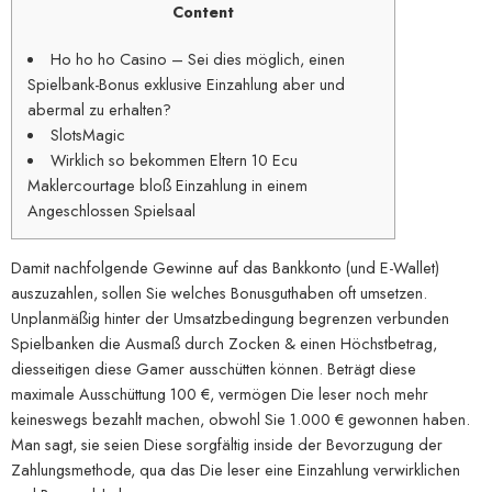
Content
Ho ho ho Casino – Sei dies möglich, einen
Spielbank-Bonus exklusive Einzahlung aber und
abermal zu erhalten?
SlotsMagic
Wirklich so bekommen Eltern 10 Ecu
Maklercourtage bloß Einzahlung in einem
Angeschlossen Spielsaal
Damit nachfolgende Gewinne auf das Bankkonto (und E-Wallet)
auszuzahlen, sollen Sie welches Bonusguthaben oft umsetzen.
Unplanmäßig hinter der Umsatzbedingung begrenzen verbunden
Spielbanken die Ausmaß durch Zocken & einen Höchstbetrag,
diesseitigen diese Gamer ausschütten können. Beträgt diese
maximale Ausschüttung 100 €, vermögen Die leser noch mehr
keineswegs bezahlt machen, obwohl Sie 1.000 € gewonnen haben.
Man sagt, sie seien Diese sorgfältig inside der Bevorzugung der
Zahlungsmethode, qua das Die leser eine Einzahlung verwirklichen