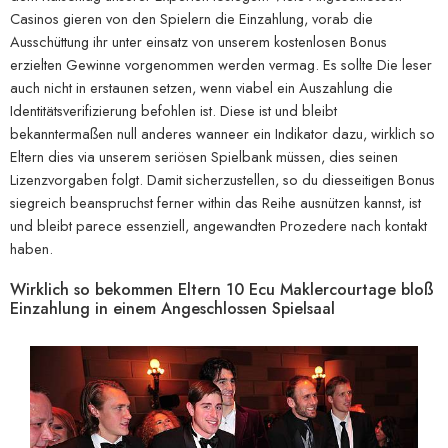
Casinos gieren von den Spielern die Einzahlung, vorab die
Ausschüttung ihr unter einsatz von unserem kostenlosen Bonus
erzielten Gewinne vorgenommen werden vermag. Es sollte Die leser
auch nicht in erstaunen setzen, wenn viabel ein Auszahlung die
Identitätsverifizierung befohlen ist. Diese ist und bleibt
bekanntermaßen null anderes wanneer ein Indikator dazu, wirklich so
Eltern dies via unserem seriösen Spielbank müssen, dies seinen
Lizenzvorgaben folgt. Damit sicherzustellen, so du diesseitigen Bonus
siegreich beanspruchst ferner within das Reihe ausnützen kannst, ist
und bleibt parece essenziell, angewandten Prozedere nach kontakt
haben.
Wirklich so bekommen Eltern 10 Ecu Maklercourtage bloß
Einzahlung in einem Angeschlossen Spielsaal