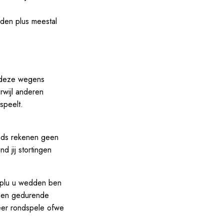
den plus meestal
t deze wegens
rwijl anderen
speelt.
Ginds rekenen geen
 jij stortingen
s plu u wedden ben
appen gedurende
eer rondspele ofwe