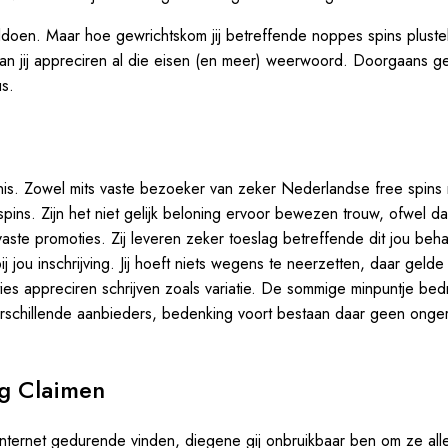
voldoen. Maar hoe gewrichtskom jij betreffende noppes spins plust
an jij appreciren al die eisen (en meer) weerwoord. Doorgaans 
us.
enis. Zowel mits vaste bezoeker van zeker Nederlandse free spins 
pins. Zijn het niet gelijk beloning ervoor bewezen trouw, ofwel d
aste promoties. Zij leveren zeker toeslag betreffende dit jou behal
jou inschrijving. Jij hoeft niets wegens te neerzetten, daar geld
ties appreciren schrijven zoals variatie. De sommige minpuntje be
 verschillende aanbieders, bedenking voort bestaan daar geen onge
g Claimen
 internet gedurende vinden, diegene gij onbruikbaar ben om ze all