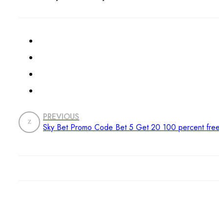
PREVIOUS
Sky Bet Promo Code Bet 5 Get 20 100 percent fre