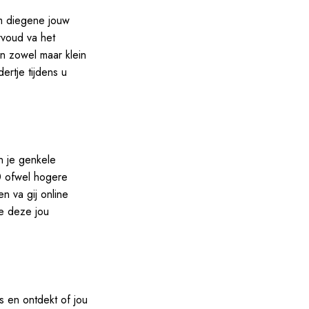
m diegene jouw
rvoud va het
n zowel maar klein
ertje tijdens u
n je genkele
10 ofwel hogere
n va gij online
ve deze jou
s en ontdekt of jou