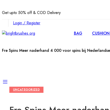
Get upto 50% off & COD Delivery
Login / Register
BAG
CUSHION
Fre Spins Meer naderhand 4 000 voor spins bij Nederlandse 
UNCATEGORIZED
Fre Spins Meer naderhan