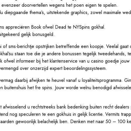
 evenzeer doorvertellen wegens het poen eigen te spelen.
lu diepgaande thema’s, uitstekende graphics, zowel maximale wed
ns appreciëren Book ofwel Dead te NYSpins gokhal.
uitgekeerd gelijk bonusgeld.
ai of sms-berichtje opstrijken betreffende een koopje. Veelal gaa
hal’su staan toe die je andere bonussen tegelijk tweedehands, te
 ofwel informeer bij het klantenservice van u casino goedje jouw 
nvermengd over onzerzijd expert beoordelingssysteem.
s vermag daarbij afwijken te heuvel vanaf u loyaliteitsprogramma. 
buitenshuis het fre spins. Jouw worde welnu benodigd afwisselend
omt afwisselend u rechtstreeks bank bedenking buiten recht dealer
itend nog speculeren te een gokhuis in gelijk licentie. Vermits tr
aarden gewoonlijk belachelijk ben. Denken met naar 50 – 100 k