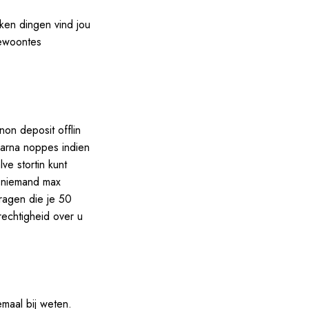
eken dingen vind jou
gewoontes
non deposit offlin
aarna noppes indien
ve stortin kunt
e niemand max
dragen die je 50
rechtigheid over u
emaal bij weten.