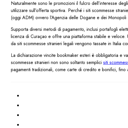
Naturalmente sono le promozioni il fulcro dell’interesse de
utilizzare sull’offerta sportiva. Perché i siti scommesse stranie
(oggi ADM) ovvero l’Agenzia delle Dogane e dei Monopoli a c
Supporta diversi metodi di pagamento, inclusi portafogli elett
licenza di Curaçao e offre una piattaforma stabile e veloce. U
da siti scommesse stranieri legali vengono tassate in Italia c
La dichiarazione vincite bookmaker esteri è obbligatoria e va 
scommesse stranieri non sono soltanto semplici
siti scommess
pagamenti tradizionali, come carte di credito e bonifici, fino al