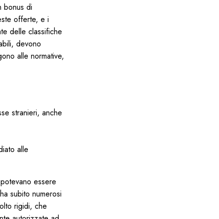
n bonus di
te offerte, e i
te delle classifiche
dabili, devono
ngono alle normative,
se stranieri, anche
iato alle
ui potevano essere
 ha subito numerosi
lto rigidi, che
nte autorizzate ad