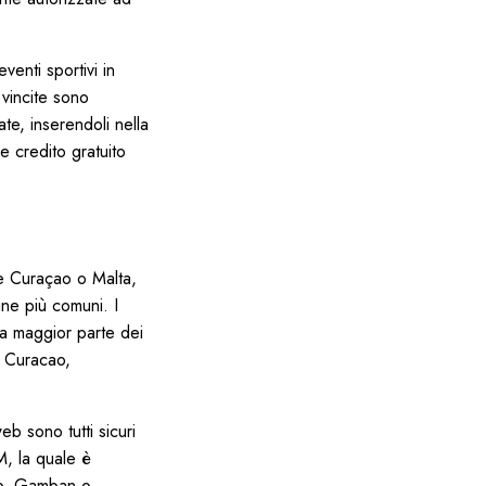
enti sportivi in
 vincite sono
te, inserendoli nella
e credito gratuito
me Curaçao o Malta,
ne più comuni. I
la maggior parte dei
o Curacao,
eb sono tutti sicuri
M, la quale è
top, Gamban o