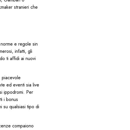
maker stranieri che
 norme e regole sin
osi, infatti, gli
 ti affidi ai nuovi
a piacevole
te ed eventi sia live
si ippodromi. Per
ti i bonus
 su qualsiasi tipo di
licenze compaiono