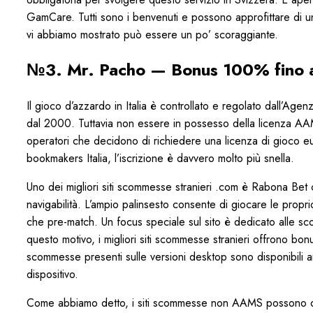
GamCare. Tutti sono i benvenuti e possono approfittare di 
vi abbiamo mostrato può essere un po’ scoraggiante.
№3. Mr. Pacho — Bonus 100% fino 
Il gioco d’azzardo in Italia è controllato e regolato dall’
dal 2000. Tuttavia non essere in possesso della licenza AAMS
operatori che decidono di richiedere una licenza di gioco eur
bookmakers Italia, l’iscrizione è davvero molto più snella.
Uno dei migliori siti scommesse stranieri .com è Rabona Bet che
navigabilità. L’ampio palinsesto consente di giocare le propr
che pre-match. Un focus speciale sul sito è dedicato alle s
questo motivo, i migliori siti scommesse stranieri offrono bo
scommesse presenti sulle versioni desktop sono disponibili an
dispositivo.
Come abbiamo detto, i siti scommesse non AAMS possono ope