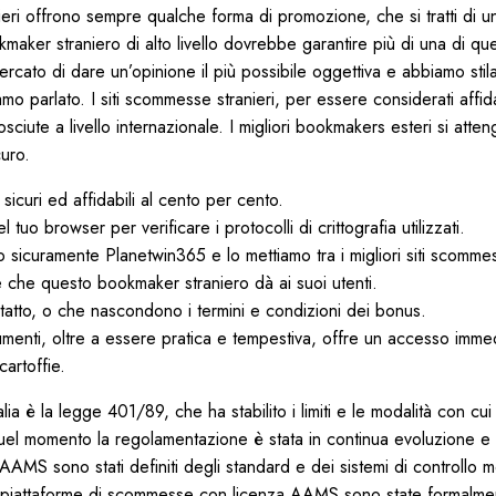
nieri offrono sempre qualche forma di promozione, che si tratti di u
er straniero di alto livello dovrebbe garantire più di una di ques
cato di dare un’opinione il più possibile oggettiva e abbiamo stila
iamo parlato. I siti scommesse stranieri, per essere considerati affi
sciute a livello internazionale. I migliori bookmakers esteri si atte
curo.
 sicuri ed affidabili al cento per cento.
tuo browser per verificare i protocolli di crittografia utilizzati.
icuramente Planetwin365 e lo mettiamo tra i migliori siti scommes
e che questo bookmaker straniero dà ai suoi utenti.
ntatto, o che nascondono i termini e condizioni dei bonus.
menti, oltre a essere pratica e tempestiva, offre un accesso immed
artoffie.
lia è la legge 401/89, che ha stabilito i limiti e le modalità con c
uel momento la regolamentazione è stata in continua evoluzione e
AAMS sono stati definiti degli standard e dei sistemi di controllo mo
o le piattaforme di scommesse con licenza AAMS sono state formalme