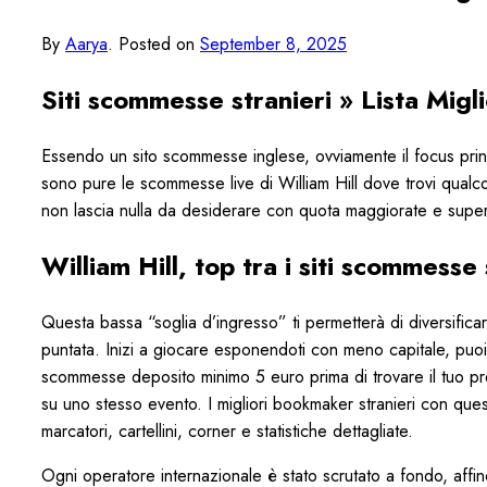
By
Aarya
.
Posted on
September 8, 2025
Siti scommesse stranieri » Lista Migli
Essendo un sito scommesse inglese, ovviamente il focus pri
sono pure le scommesse live di William Hill dove trovi qualc
non lascia nulla da desiderare con quota maggiorate e supe
William Hill, top tra i siti scommesse 
Questa bassa “soglia d’ingresso” ti permetterà di diversific
puntata. Inizi a giocare esponendoti con meno capitale, puoi 
scommesse deposito minimo 5 euro prima di trovare il tuo pr
su uno stesso evento. I migliori bookmaker stranieri con qu
marcatori, cartellini, corner e statistiche dettagliate.
Ogni operatore internazionale è stato scrutato a fondo, affinché