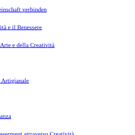
inschaft verbinden
ità e il Benessere
'Arte e della Creatività
 Artigianale
ranza
powerment attraverso Creatività