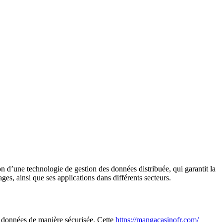
n d’une technologie de gestion des données distribuée, qui garantit la
ges, ainsi que ses applications dans différents secteurs.
es données de manière sécurisée. Cette
https://mangacasinofr.com/