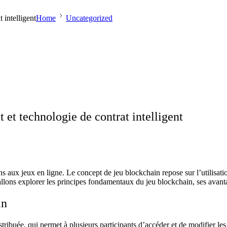
 intelligent
Home
Uncategorized
t et technologie de contrat intelligent
aux jeux en ligne. Le concept de jeu blockchain repose sur l’utilisatio
 allons explorer les principes fondamentaux du jeu blockchain, ses avanta
in
tribuée, qui permet à plusieurs participants d’accéder et de modifier l