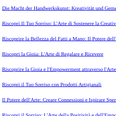
Die Macht der Handwerkskunst: Kreativität und Geme
Riscopri Il Tuo Sorriso: L'Arte di Sostenere la Creativ
Riscoprire la Bellezza del Fatti a Mano: Il Potere dell
Riscopri la Gioia: L'Arte di Regalare e Ricevere
Riscoprire la Gioia e l'Empowerment attraverso l'Arte
Riscopri il Tuo Sorriso con Prodotti Artigianali
Il Potere dell'Arte: Creare Connessioni e Ispirare Spe
Riscopri il Sorriso: L'Arte della Positività e dell'Em