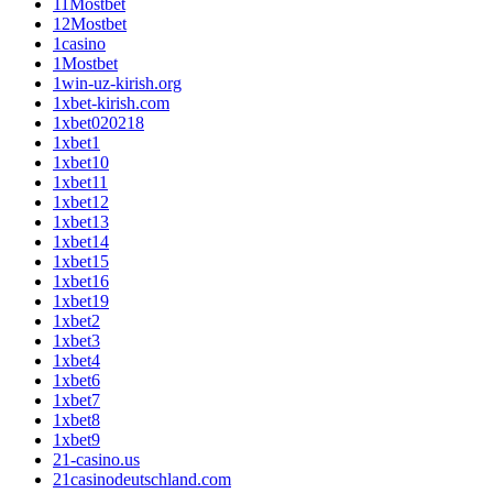
11Mostbet
12Mostbet
1casino
1Mostbet
1win-uz-kirish.org
1xbet-kirish.com
1xbet020218
1xbet1
1xbet10
1xbet11
1xbet12
1xbet13
1xbet14
1xbet15
1xbet16
1xbet19
1xbet2
1xbet3
1xbet4
1xbet6
1xbet7
1xbet8
1xbet9
21-casino.us
21casinodeutschland.com