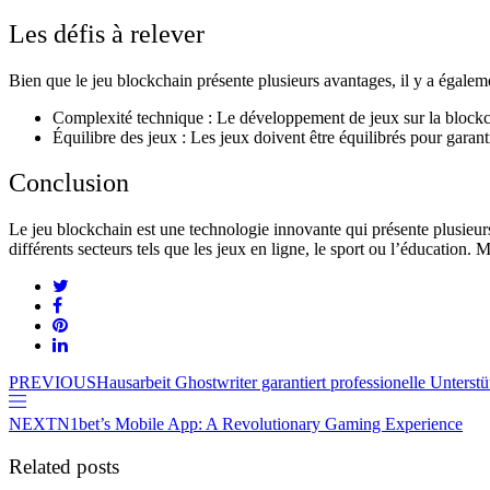
Les défis à relever
Bien que le jeu blockchain présente plusieurs avantages, il y a égaleme
Complexité technique
: Le développement de jeux sur la block
Équilibre des jeux
: Les jeux doivent être équilibrés pour garanti
Conclusion
Le jeu blockchain est une technologie innovante qui présente plusieurs a
différents secteurs tels que les jeux en ligne, le sport ou l’éducation.
PREVIOUS
Hausarbeit Ghostwriter garantiert professionelle Unterstü
NEXT
N1bet’s Mobile App: A Revolutionary Gaming Experience
Related posts