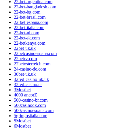
22-bet-argentina.com
22-bet-bangladesh.com
22-bet-bg.com
22-bet-brasil.com
22-bet-espana.com
22-bet-italia.com
22-bet-nl.com
22-bet-sk.com
22-betkenya.com
22bet-uk.uk
22betcasinoespana.com
22betcz.com
22betosterreich.com
24-casino-de.com
30bet-uk.uk
32red-casino-uk.uk
32red-casino.us
3Mostbet
4000 ancorZ
500-casino-br.com
500casinodk.com
500casinoespana.com
5gringositalia.com
5Mostbet
6Mostbet