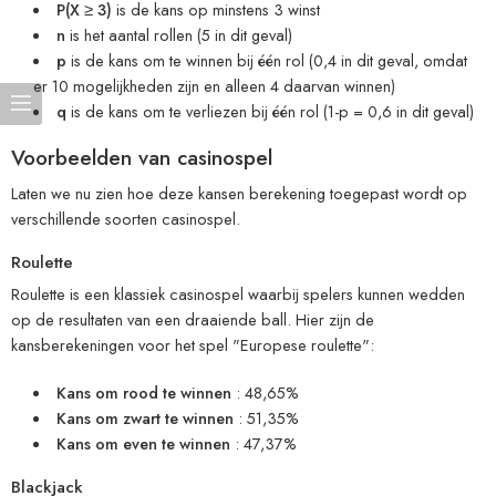
P(X ≥ 3)
is de kans op minstens 3 winst
n
is het aantal rollen (5 in dit geval)
p
is de kans om te winnen bij één rol (0,4 in dit geval, omdat
er 10 mogelijkheden zijn en alleen 4 daarvan winnen)
q
is de kans om te verliezen bij één rol (1-p = 0,6 in dit geval)
Voorbeelden van casinospel
Laten we nu zien hoe deze kansen berekening toegepast wordt op
verschillende soorten casinospel.
Roulette
Roulette is een klassiek casinospel waarbij spelers kunnen wedden
op de resultaten van een draaiende ball. Hier zijn de
kansberekeningen voor het spel "Europese roulette":
Kans om rood te winnen
: 48,65%
Kans om zwart te winnen
: 51,35%
Kans om even te winnen
: 47,37%
Blackjack