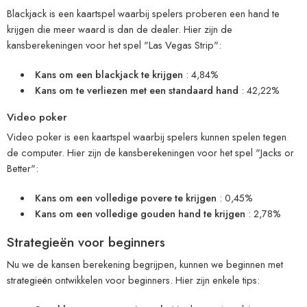
Blackjack is een kaartspel waarbij spelers proberen een hand te
krijgen die meer waard is dan de dealer. Hier zijn de
kansberekeningen voor het spel "Las Vegas Strip":
Kans om een blackjack te krijgen
: 4,84%
Kans om te verliezen met een standaard hand
: 42,22%
Video poker
Video poker is een kaartspel waarbij spelers kunnen spelen tegen
de computer. Hier zijn de kansberekeningen voor het spel "Jacks or
Better":
Kans om een volledige povere te krijgen
: 0,45%
Kans om een volledige gouden hand te krijgen
: 2,78%
Strategieën voor beginners
Nu we de kansen berekening begrijpen, kunnen we beginnen met
strategieën ontwikkelen voor beginners. Hier zijn enkele tips: