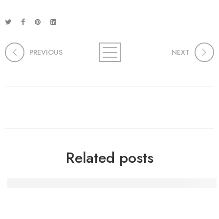
PREVIOUS
NEXT
Related posts
Die Macht der Handwerkskunst: Kreativität und Gemein