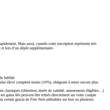
t rapidement. Mais aussi, cuando votre inscription représente très
t et lors d’un dépôt supplémentaire.
 fidélité.
plus élevé comptent moins (10%), obligeant à miser encore plus.
ems classiques (obtention, durée de validité, amusements éligibles…)
es gains liés peuvent être retirés directement sur votre compte
n certain gracia de Free Nets utilisables sur leur ou plusieurs