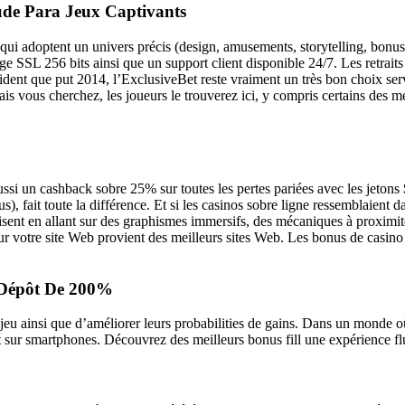
ude Para Jeux Captivants
 qui adoptent un univers précis (design, amusements, storytelling, bon
age SSL 256 bits ainsi que un support client disponible 24/7. Les retrait
vident que put 2014, l’ExclusiveBet reste vraiment un très bon choix serve
is vous cherchez, les joueurs le trouverez ici, y compris certains des m
ussi un cashback sobre 25% sur toutes les pertes pariées avec les jeto
nus), fait toute la différence. Et si les casinos sobre ligne ressemblaien
sent en allant sur des graphismes immersifs, des mécaniques à proximité
ur votre site Web provient des meilleurs sites Web. Les bonus de casino
e Dépôt De 200%
jeu ainsi que d’améliorer leurs probabilities de gains. Dans un monde o
t sur smartphones. Découvrez des meilleurs bonus fill une expérience fl