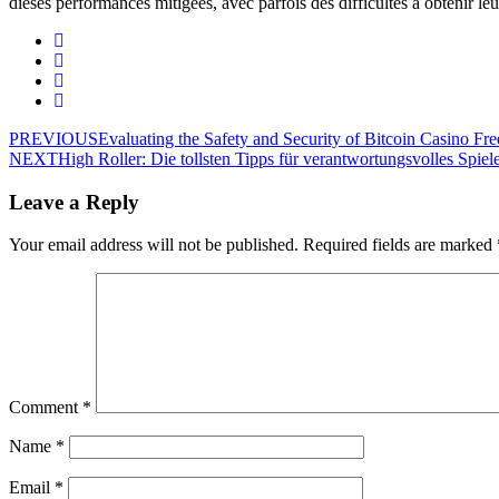
dieses performances mitigées, avec parfois des difficultés à obtenir leu
PREVIOUS
Evaluating the Safety and Security of Bitcoin Casino Fr
NEXT
High Roller: Die tollsten Tipps für verantwortungsvolles Spiel
Leave a Reply
Your email address will not be published.
Required fields are marked
Comment
*
Name
*
Email
*