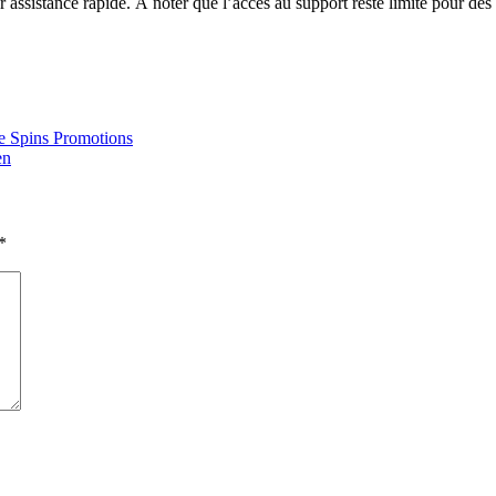
r assistance rapide. À noter que l’accès au support reste limité pour des v
ee Spins Promotions
en
*