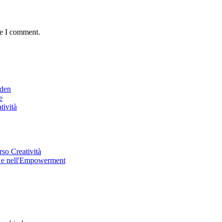
me I comment.
nden
e
tività
rso Creatività
tà e nell'Empowerment