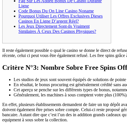
Faq Sur Les Added Bonus De Casino Durante
Ligne
Code Bonus Du On Line Casino Noname
Pourquoi Utiliser Les Offres Exclusives Dieses
Casinos En Ligne D’argent Réel?
Les Jeux Directement Sont-ils Vraiment
Similaires À Ceux Des Casinos Physiques?
Il reste également possible o qual le casino se donne le direct de refuse
récente, celui ci peut vous être également refusé. Les free spins grâce
Critère N°3: Nombre Sobre Free Spins Off
Les studios de jeux sont souvent équipés de solutions de pointe p
En résultat, le bonus procuring est généralement crédité sans a
Cet aperçu se penche sur les différents types de bonus, notamme
Généralement, les machines à sous comptent votre plus (100%), 
En effet, plusieurs établissements demandent de faire un top dépôt ava
doivent également être prises sobre compte. Celui-ci reste proposé gé
bancaire. Autant dire que c’est l’un des in addition grands cadeaux qu’u
equipment à sous sobre la collection.