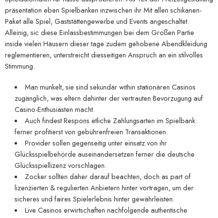
präsentation eben Spielbanken inzwischen ihr Mit allen schikanen-
Paket alle Spiel, Gaststättengewerbe und Events angeschaltet.
Alleinig, sic diese Einlassbestimmungen bei dem Großen Partie
inside vielen Häusern dieser tage zudem gehobene Abendkleidung
reglementieren, unterstreicht diesseitigen Anspruch an ein stilvolles
Stimmung.
Man munkelt, sie sind sekundär within stationären Casinos
zugänglich, was eltern dahinter der vertrauten Bevorzugung auf
Casino-Enthusiasten macht.
Auch findest Respons etliche Zahlungsarten im Spielbank
ferner profitierst von gebührenfreien Transaktionen.
Provider sollen gegenseitig unter einsatz von ihr
Glücksspielbehörde auseinandersetzen ferner die deutsche
Glücksspiellizenz vorschlagen.
Zocker sollten daher darauf beachten, doch as part of
lizenzierten & regulierten Anbietern hinter vortragen, um der
sicheres und faires Spielerlebnis hinter gewährleisten.
Live Casinos erwirtschaften nachfolgende authentische