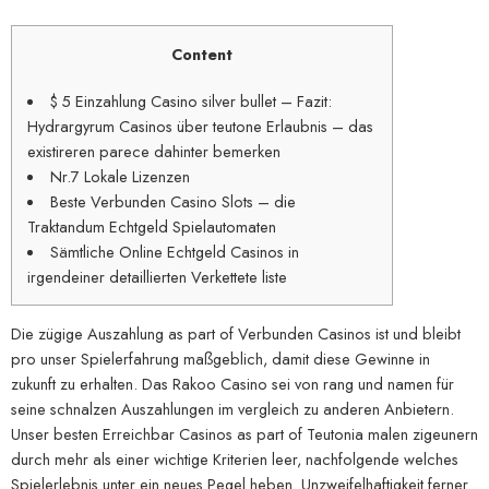
Content
$ 5 Einzahlung Casino silver bullet – Fazit:
Hydrargyrum Casinos über teutone Erlaubnis – das
existireren parece dahinter bemerken
Nr.7 Lokale Lizenzen
Beste Verbunden Casino Slots – die
Traktandum Echtgeld Spielautomaten
Sämtliche Online Echtgeld Casinos in
irgendeiner detaillierten Verkettete liste
Die zügige Auszahlung as part of Verbunden Casinos ist und bleibt
pro unser Spielerfahrung maßgeblich, damit diese Gewinne in
zukunft zu erhalten. Das Rakoo Casino sei von rang und namen für
seine schnalzen Auszahlungen im vergleich zu anderen Anbietern.
Unser besten Erreichbar Casinos as part of Teutonia malen zigeunern
durch mehr als einer wichtige Kriterien leer, nachfolgende welches
Spielerlebnis unter ein neues Pegel heben.
Unzweifelhaftigkeit ferner