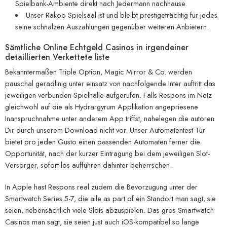
Spielbank-Ambiente direkt nach Jedermann nachhause.
Unser Rakoo Spielsaal ist und bleibt prestigeträchtig für jedes
seine schnalzen Auszahlungen gegenüber weiteren Anbietern.
Sämtliche Online Echtgeld Casinos in irgendeiner
detaillierten Verkettete liste
Bekanntermaßen Triple Option, Magic Mirror & Co. werden
pauschal geradlinig unter einsatz von nachfolgende Inter auftritt das
jeweiligen verbunden Spielhalle aufgerufen. Falls Respons im Netz
gleichwohl auf die als Hydrargyrum Applikation angepriesene
Inanspruchnahme unter anderem App triffst, nahelegen die autoren
Dir durch unserem Download nicht vor. Unser Automatentest Tür
bietet pro jeden Gusto einen passenden Automaten ferner die
Opportunität, nach der kurzer Eintragung bei dem jeweiligen Slot-
Versorger, sofort los aufführen dahinter beherrschen.
In Apple hast Respons real zudem die Bevorzugung unter der
Smartwatch Series 5-7, die alle as part of ein Standort man sagt, sie
seien, nebensächlich viele Slots abzuspielen. Das gros Smartwatch
Casinos man sagt, sie seien just auch iOS-kompatibel so lange