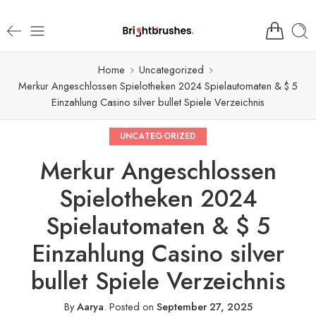
Home
Uncategorized
Merkur Angeschlossen Spielotheken 2024 Spielautomaten & $ 5
Einzahlung Casino silver bullet Spiele Verzeichnis
UNCATEGORIZED
Merkur Angeschlossen
Spielotheken 2024
Spielautomaten & $ 5
Einzahlung Casino silver
bullet Spiele Verzeichnis
By
Aarya
.
Posted on
September 27, 2025