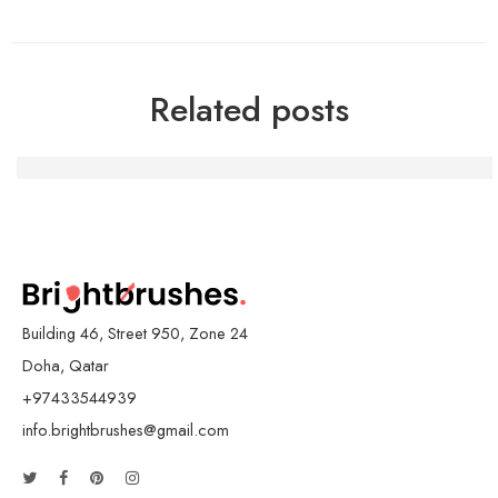
Related posts
Die Macht der Handwerkskunst: Kreativität und Gemein
Building 46, Street 950, Zone 24
Doha, Qatar
+97433544939
info.brightbrushes@gmail.com