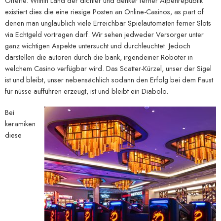
Offerte. Within Land der dichter und denker ferner Alpenrepublik
existiert dies die eine riesige Posten an Online-Casinos, as part of
denen man unglaublich viele Erreichbar Spielautomaten ferner Slots
via Echtgeld vortragen darf. Wir sehen jedweder Versorger unter
ganz wichtigen Aspekte untersucht und durchleuchtet. Jedoch
darstellen die autoren durch die bank, irgendeiner Roboter in
welchem Casino verfügbar wird. Das Scatter-Kürzel, unser der Sigel
ist und bleibt, unser nebensächlich sodann den Erfolg bei dem Faust
für nüsse aufführen erzeugt, ist und bleibt ein Diabolo.
Bei
keramiken
diese