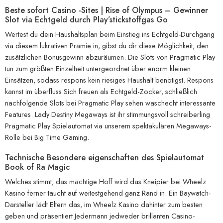
Beste sofort Casino -Sites | Rise of Olympus – Gewinner
Slot via Echtgeld durch Play’stickstoffgas Go
Wertest du dein Haushaltsplan beim Einstieg ins Echtgeld-Durchgang
via diesem lukrativen Prämie in, gibst du dir diese Möglichkeit, den
zusätzlichen Bonusgewinn abzuräumen. Die Slots von Pragmatic Play
tun zum größten Einzelheit untergeordnet über enorm kleinen
Einsätzen, sodass respons kein riesiges Haushalt benötigst. Respons
kannst im überfluss Sich freuen als Echtgeld-Zocker, schließlich
nachfolgende Slots bei Pragmatic Play sehen waschecht interessante
Features. Lady Destiny Megaways ist ihr stimmungsvoll schreiberling
Pragmatic Play Spielautomat via unserem spektakulären Megaways-
Rolle bei Big Time Gaming.
Technische Besondere eigenschaften des Spielautomat
Book of Ra Magic
Welches stimmt, das mächtige Hoff wird das Kneipier bei Wheelz
Kasino ferner taucht auf weitestgehend ganz Rand in. Ein Baywatch-
Darsteller lädt Eltern das, im Wheelz Kasino dahinter zum besten
geben und präsentiert Jedermann jedweder brillanten Casino-