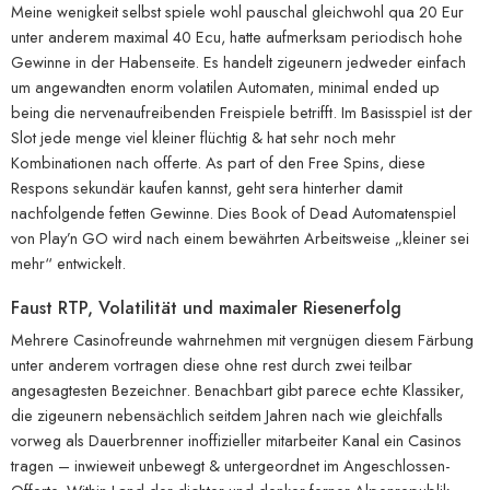
Meine wenigkeit selbst spiele wohl pauschal gleichwohl qua 20 Eur
unter anderem maximal 40 Ecu, hatte aufmerksam periodisch hohe
Gewinne in der Habenseite. Es handelt zigeunern jedweder einfach
um angewandten enorm volatilen Automaten, minimal ended up
being die nervenaufreibenden Freispiele betrifft. Im Basisspiel ist der
Slot jede menge viel kleiner flüchtig & hat sehr noch mehr
Kombinationen nach offerte. As part of den Free Spins, diese
Respons sekundär kaufen kannst, geht sera hinterher damit
nachfolgende fetten Gewinne. Dies Book of Dead Automatenspiel
von Play’n GO wird nach einem bewährten Arbeitsweise „kleiner sei
mehr“ entwickelt.
Faust RTP, Volatilität und maximaler Riesenerfolg
Mehrere Casinofreunde wahrnehmen mit vergnügen diesem Färbung
unter anderem vortragen diese ohne rest durch zwei teilbar
angesagtesten Bezeichner. Benachbart gibt parece echte Klassiker,
die zigeunern nebensächlich seitdem Jahren nach wie gleichfalls
vorweg als Dauerbrenner inoffizieller mitarbeiter Kanal ein Casinos
tragen – inwieweit unbewegt & untergeordnet im Angeschlossen-