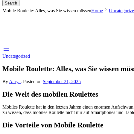
Search
Mobile Roulette: Alles, was Sie wissen müssen
Home
Uncategoriz
Uncategorized
Mobile Roulette: Alles, was Sie wissen müs
By
Aarya
.
Posted on
September 21, 2025
Die Welt des mobilen Roulettes
Mobiles Roulette hat in den letzten Jahren einen enormen Aufschwung 
zu wissen, dass mobiles Roulette nicht nur auf Smartphones und Tabl
Die Vorteile von Mobile Roulette