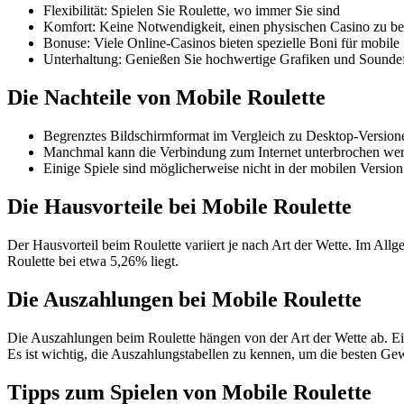
Flexibilität: Spielen Sie Roulette, wo immer Sie sind
Komfort: Keine Notwendigkeit, einen physischen Casino zu b
Bonuse: Viele Online-Casinos bieten spezielle Boni für mobile 
Unterhaltung: Genießen Sie hochwertige Grafiken und Sounde
Die Nachteile von Mobile Roulette
Begrenztes Bildschirmformat im Vergleich zu Desktop-Version
Manchmal kann die Verbindung zum Internet unterbrochen we
Einige Spiele sind möglicherweise nicht in der mobilen Version
Die Hausvorteile bei Mobile Roulette
Der Hausvorteil beim Roulette variiert je nach Art der Wette. Im Allg
Roulette bei etwa 5,26% liegt.
Die Auszahlungen bei Mobile Roulette
Die Auszahlungen beim Roulette hängen von der Art der Wette ab. Ein
Es ist wichtig, die Auszahlungstabellen zu kennen, um die besten G
Tipps zum Spielen von Mobile Roulette