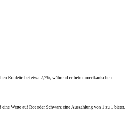
hen Roulette bei etwa 2,7%, während er beim amerikanischen
d eine Wette auf Rot oder Schwarz eine Auszahlung von 1 zu 1 bietet.