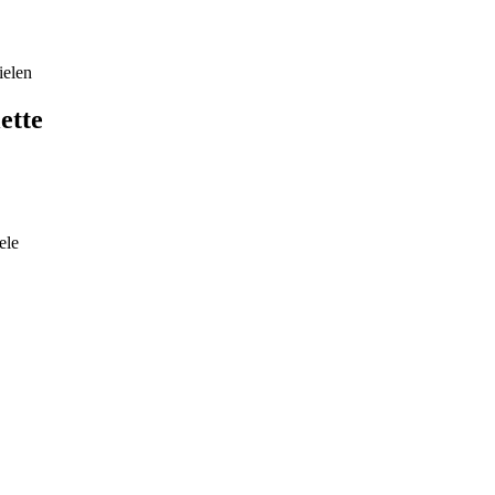
ielen
ette
ele