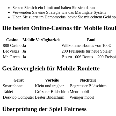
Setzen Sie sich ein Limit und halten Sie sich daran
Verwenden Sie eine Strategie wie das Martingale-System
Üben Sie zuerst im Demomodus, bevor Sie mit echtem Geld sp
Die besten Online-Casinos für Mobile Roul
Casino
Mobile Verfügbarkeit
Boni
888 Casino
Ja
Willkommensbonus von 100€
LeoVegas
Ja
200 Freispiele für neue Spieler
Mr. Green
Ja
Bis zu 100€ Bonus + 200 Freispi
Gerätevergleich für Mobile Roulette
Gerät
Vorteile
Nachteile
Smartphone
Klein und tragbar
Begrenzter Bildschirm
Tablet
Größerer Bildschirm
Menr mobil
Desktop Computer
Bester Bildschirm
Weniger mobil
Überprüfung der Spiel Fairness