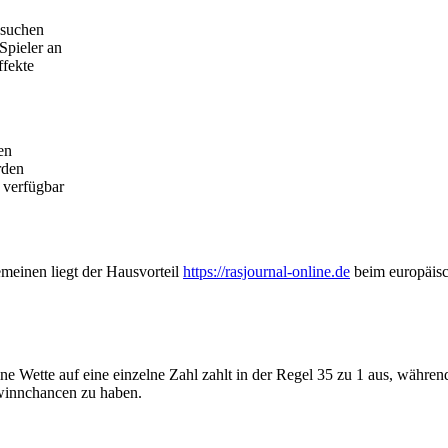
esuchen
Spieler an
ffekte
en
rden
 verfügbar
emeinen liegt der Hausvorteil
https://rasjournal-online.de
beim europäisc
e Wette auf eine einzelne Zahl zahlt in der Regel 35 zu 1 aus, währen
ewinnchancen zu haben.