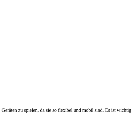
räten zu spielen, da sie so flexibel und mobil sind. Es ist wichtig