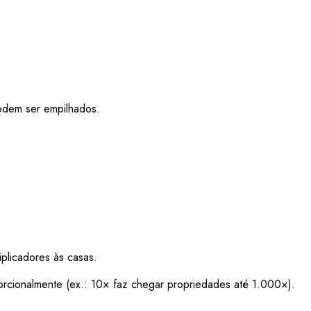
podem ser empilhados.
plicadores às casas.
orcionalmente (ex.: 10× faz chegar propriedades até 1.000×).