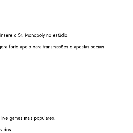
nsere o Sr. Monopoly no estúdio.
ra forte apelo para transmissões e apostas sociais.
 live games mais populares.
rados.