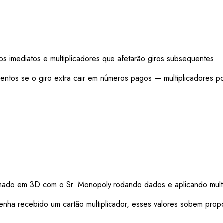
os imediatos e multiplicadores que afetarão giros subsequentes.
entos se o giro extra cair em números pagos — multiplicadores 
imado em 3D com o Sr. Monopoly rodando dados e aplicando multi
tenha recebido um cartão multiplicador, esses valores sobem prop