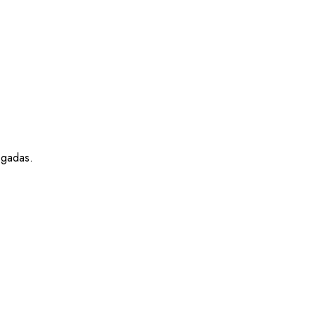
ogadas.