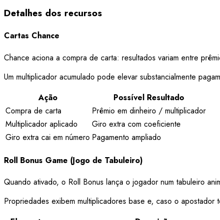
Detalhes dos recursos
Cartas Chance
Chance aciona a compra de carta: resultados variam entre prêmi
Um multiplicador acumulado pode elevar substancialmente pagam
Ação
Possível Resultado
Compra de carta
Prêmio em dinheiro / multiplicador
Multiplicador aplicado
Giro extra com coeficiente
Giro extra cai em número
Pagamento ampliado
Roll Bonus Game (Jogo de Tabuleiro)
Quando ativado, o Roll Bonus lança o jogador num tabuleiro an
Propriedades exibem multiplicadores base e, caso o apostador 