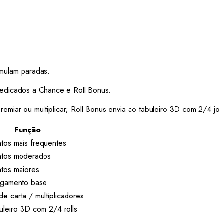
imulam paradas.
dedicados a Chance e Roll Bonus.
miar ou multiplicar; Roll Bonus envia ao tabuleiro 3D com 2/4 j
Função
os mais frequentes
tos moderados
tos maiores
agamento base
e carta / multiplicadores
buleiro 3D com 2/4 rolls