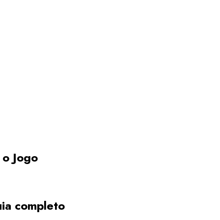
 o Jogo
uia completo