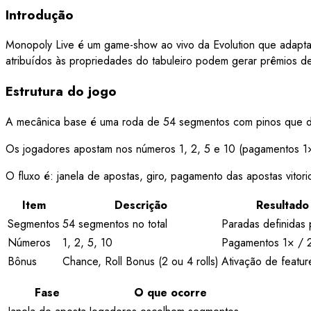
Introdução
Monopoly Live é um game-show ao vivo da Evolution que adapta o
atribuídos às propriedades do tabuleiro podem gerar prêmios de
Estrutura do jogo
A mecânica base é uma roda de 54 segmentos com pinos que d
Os jogadores apostam nos números 1, 2, 5 e 10 (pagamentos 1×,
O fluxo é: janela de apostas, giro, pagamento das apostas vito
Item
Descrição
Resultado 
Segmentos
54 segmentos no total
Paradas definidas 
Números
1, 2, 5, 10
Pagamentos 1× / 
Bônus
Chance, Roll Bonus (2 ou 4 rolls)
Ativação de featur
Fase
O que ocorre