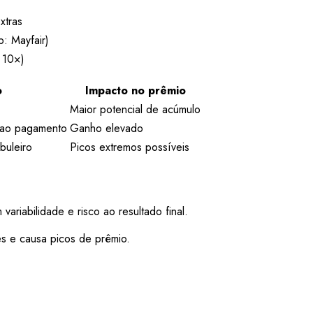
xtras
p: Mayfair)
 10×)
o
Impacto no prêmio
Maior potencial de acúmulo
r ao pagamento
Ganho elevado
buleiro
Picos extremos possíveis
riabilidade e risco ao resultado final.
es e causa picos de prêmio.