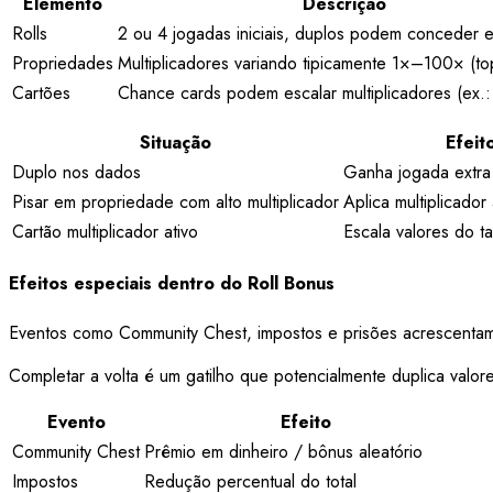
Elemento
Descrição
Rolls
2 ou 4 jogadas iniciais, duplos podem conceder e
Propriedades
Multiplicadores variando tipicamente 1×–100× (to
Cartões
Chance cards podem escalar multiplicadores (ex.:
Situação
Efeit
Duplo nos dados
Ganha jogada extra
Pisar em propriedade com alto multiplicador
Aplica multiplicado
Cartão multiplicador ativo
Escala valores do ta
Efeitos especiais dentro do Roll Bonus
Eventos como Community Chest, impostos e prisões acrescentam va
Completar a volta é um gatilho que potencialmente duplica valor
Evento
Efeito
Community Chest
Prêmio em dinheiro / bônus aleatório
Impostos
Redução percentual do total