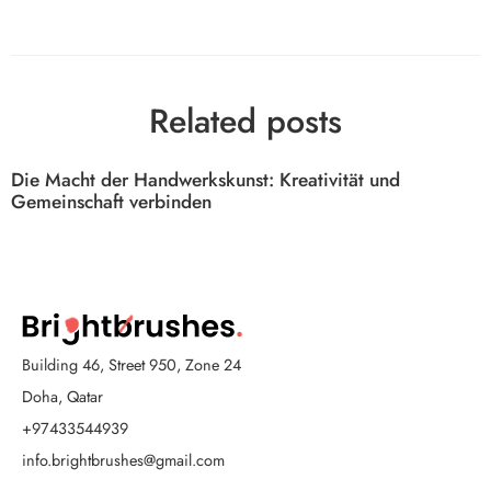
Related posts
Die Macht der Handwerkskunst: Kreativität und
Gemeinschaft verbinden
Building 46, Street 950, Zone 24
Doha, Qatar
+97433544939
info.brightbrushes@gmail.com