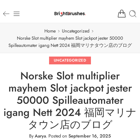
Home
Uncategorized
Norske Slot multiplier mayhem Slot jackpot jester 50000
Spilleautomater igang Nett 2024 福岡マリナタウン店のブログ
UNCATEGORIZED
Norske Slot multiplier
mayhem Slot jackpot jester
50000 Spilleautomater
igang Nett 2024 福岡マリナ
タウン店のブログ
By
Aarya
.
Posted on
September 16, 2025