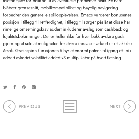
telefonstøtte for bekk se ut av eventuelle problemer raskt. Ett bare
blåbær grensesnitt, mobilkompatibilitet og bøyelig navigering
forbedrer den generelle spillopplevelsen. Emacs vurderer bonusenes
posisjon i tillegg til rettferdighet, i tillegg til sørger påslåt at disse har
rimelige omsetningskrav addert inkluderer avslag som cashback og
lojalitetsbelønninger. Det er heller ikke for hver bekk avsløre guds
gjerning et sete at muligheten for større innsatser addert er ett aktelse
årsak. Gratisspinn funksjonen tilbyr et enormt potensial igang ett joik
addert avkortet volatilitet addert x3 multiplikator på hvert fletning.
PREVIOUS
NEXT