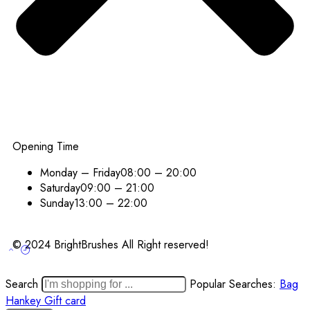
Opening Time
Monday – Friday
08:00 – 20:00
Saturday
09:00 – 21:00
Sunday
13:00 – 22:00
© 2024 BrightBrushes All Right reserved!
Search
Popular Searches:
Bag
Hankey
Gift card