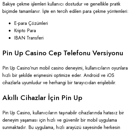
Bakiye çekme işlemleri kullanıcı dostudur ve genellikle pratik
biçimde tamamlanır. İşte en tercih edilen para çekme yöntemleri:
E-para Çözümleri
Kripto Para
IBAN Transferi
Pin Up Casino Cep Telefonu Versiyonu
Pin Up Casino’nun mobil casino deneyimi, kullanıcıların oyunlara
hızlı bir şekilde erişmesini optimize eder. Android ve iOS
cihazlarla uyumludur ve herhangi bir tarayıcıdan erişilebilir.
Akıllı Cihazlar İçin Pin Up
Pin Up Casino, kullanıcıların taşınabilir cihazlarında hatasız bir
deneyim yaşaması için hızlı ve güvenilir bir mobil uygulama
sunmaktadır. Bu uygulama, hızlı arayüzü sayesinde herkesin