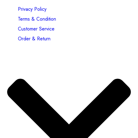
Privacy Policy
Terms & Condition
Customer Service
Order & Return