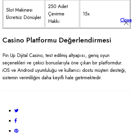
250 Adet
Slot Makinesi
Çevirme
15x
Ücretsiz Dönüşler
Close
Close
Close
Hakkı
Casino Platformu Değerlendirmesi
Pin Up Dijital Casino, test edilmiş altyapısı, geniş oyun
seçenekleri ve çekici bonuslarıyla öne çıkan bir platformdur.
iOS ve Android uyumluluğu ve kullanıcı dostu müşteri desteği,
sistemin verimliliğini daha keyifli hale getirmektedir.