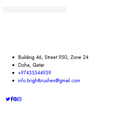
Paribahis Casino Türkiye
Building 46, Street 950, Zone 24
Doha, Qatar
+97433544939
info.brightbrushes@gmail.com