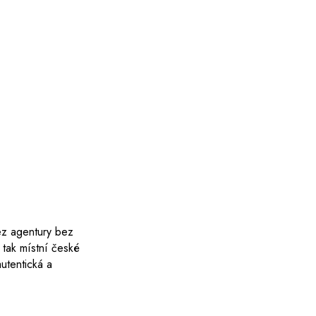
ez agentury bez
 tak místní české
autentická a