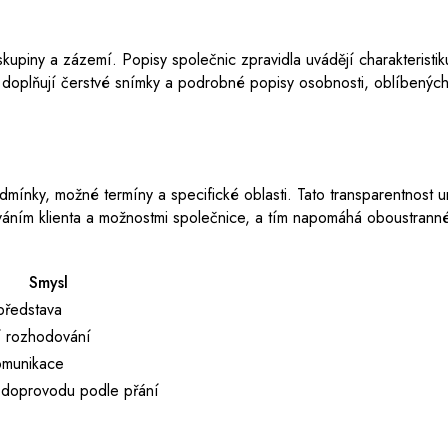
upiny a zázemí. Popisy společnic zpravidla uvádějí charakteristik
 doplňují čerstvé snímky a podrobné popisy osobnosti, oblíbených 
dmínky, možné termíny a specifické oblasti. Tato transparentnost 
áváním klienta a možnostmi společnice, a tím napomáhá oboustrann
Smysl
představa
í rozhodování
omunikace
 doprovodu podle přání