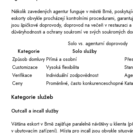
Několik zavedených agentur funguje v městě Brně, poskytují
eskorty obvykle procházejí kontrolními procedurami, garantují
jsou špičkové doprovody, doprovod na večeři v restauraci a
důvěryhodnosti a ochrany soukromí ve svých soukromých do
Solo vs. agenturní doprovody
Kategorie
Solo služby
Způsob domluvy
Přímá a osobní
Pře
Customizace
Vysoká flexibilita
Sta
Verifikace
Individuální zodpovědnost
Agen
Ceny
Proměnlivé, často konkurenceschopné
Kat
Kategorie služeb
Outcall a incall služby
Většina eskort v Brně zajišťuje paralelně návštěvy u klienta (
v ubytovacím zařízení). Místa pro incall jsou obvykle situov