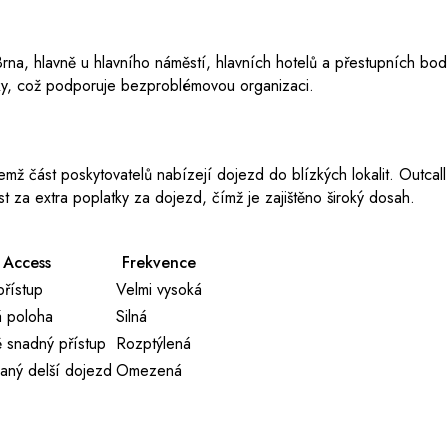
u Brna, hlavně u hlavního náměstí, hlavních hotelů a přestupních 
níky, což podporuje bezproblémovou organizaci.
řičemž část poskytovatelů nabízejí dojezd do blízkých lokalit. Outca
st za extra poplatky za dojezd, čímž je zajištěno široký dosah.
Access
Frekvence
řístup
Velmi vysoká
 poloha
Silná
ě snadný přístup
Rozptýlená
aný delší dojezd
Omezená