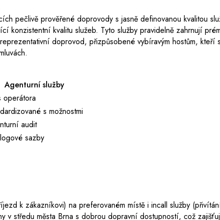
cích pečlivě prověřené doprovody s jasně definovanou kvalitou sl
cí konzistentní kvalitu služeb. Tyto služby pravidelně zahrnují pré
 reprezentativní doprovod, přizpůsobené vybíravým hostům, kteří s
mluvách.
Agenturní služby
s operátora
ndardizované s možnostmi
turní audit
alogové sazby
příjezd k zákazníkovi) na preferovaném místě i incall služby (přivít
ány v středu města Brna s dobrou dopravní dostupností, což zajišťu