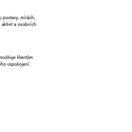
u postavy, mírách,
aktivit a osobních
umožňuje klientům
ého uspokojení.