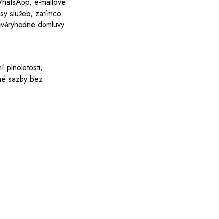
 WhatsApp, e-mailové
sy služeb, zatímco
důvěryhodné domluvy.
 plnoletosti,
dné sazby bez