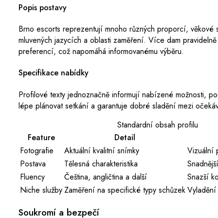
Popis postavy
Brno escorts reprezentují mnoho různých proporcí, věkové sk
mluvených jazycích a oblasti zaměření. Více dam pravidelně
preferencí, což napomáhá informovanému výběru.
Specifikace nabídky
Profilové texty jednoznačně informují nabízené možnosti, po
lépe plánovat setkání a garantuje dobré sladění mezi oček
Standardní obsah profilu
Feature
Detail
Fotografie
Aktuální kvalitní snímky
Vizuální 
Postava
Tělesná charakteristika
Snadnějš
Fluency
Čeština, angličtina a další
Snazší k
Niche služby
Zaměření na specifické typy schůzek
Vyladění
Soukromí a bezpečí