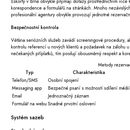
Eskorty v Brně obvykle přijímají dotazy prostřednictvím ví
korespondence a formulářů na stránkách. Mnoho nezávislých 
profesionální agentury obvykle provozují jednotné rezervačn
Bezpečnostní kontrola
Většina seriózních služeb zavádí screeningové procedury, aby
kontrolu referencí u nových klientů a požadavek na zálohu 
nečekaných příplatků, tím posilují obousměrný respekt a kor
Metody rezerva
Typ
Charakteristika
Telefon/SMS
Osobní spojení
Messaging app
Bezpečné psaní s možností sdílení médií
Email
Jednoznačný záznam
Formulář na webu
Snadné prvotní oslovení
Systém sazeb