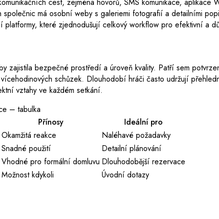
ce komunikačních cest, zejména hovorů, SMS komunikace, aplikace
společnic má osobní weby s galeriemi fotografií a detailními popi
í platformy, které zjednodušují celkový workflow pro efektivní a 
 zajistila bezpečné prostředí a úroveň kvality. Patří sem potvrzení
u vícehodinových schůzek. Dlouhodobí hráči často udržují přehle
ektní vztahy ve každém setkání.
ce – tabulka
Přínosy
Ideální pro
Okamžitá reakce
Naléhavé požadavky
Snadné použití
Detailní plánování
Vhodné pro formální domluvu
Dlouhodobější rezervace
Možnost kdykoli
Úvodní dotazy