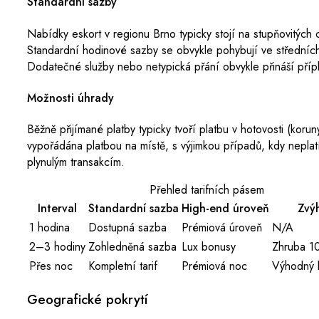
Standardní sazby
Nabídky eskort v regionu Brno typicky stojí na stupňovitýc
Standardní hodinové sazby se obvykle pohybují ve středních a
Dodatečné služby nebo netypická přání obvykle přináší přípla
Možnosti úhrady
Běžně přijímané platby typicky tvoří platbu v hotovosti (kor
vypořádána platbou na místě, s výjimkou případů, kdy neplat
plynulým transakcím.
Přehled tarifních pásem
Interval
Standardní sazba
High-end úroveň
Zvý
1 hodina
Dostupná sazba
Prémiová úroveň
N/A
2–3 hodiny
Zohledněná sazba
Lux bonusy
Zhruba 1
Přes noc
Kompletní tarif
Prémiová noc
Výhodný 
Geografické pokrytí