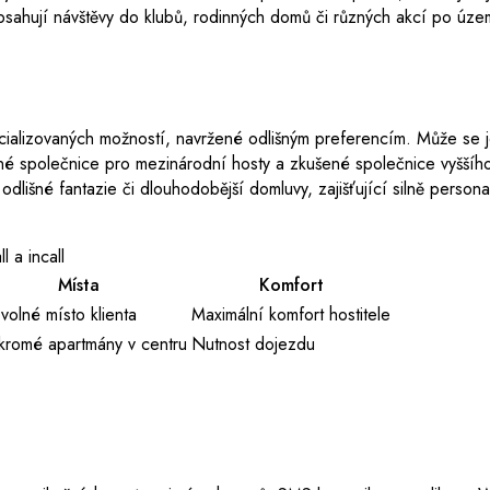
 obsahují návštěvy do klubů, rodinných domů či různých akcí po úze
ializovaných možností, navržené odlišným preferencím. Může se 
né společnice pro mezinárodní hosty a zkušené společnice vyššíh
 odlišné fantazie či dlouhodobější domluvy, zajišťující silně person
l a incall
Místa
Komfort
volné místo klienta
Maximální komfort hostitele
kromé apartmány v centru
Nutnost dojezdu