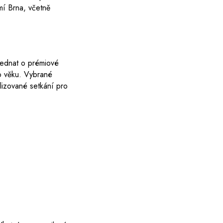
mí Brna, včetně
jednat o prémiové
o věku. Vybrané
alizované setkání pro