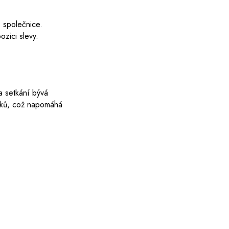
 společnice.
ozici slevy.
a setkání bývá
íčků, což napomáhá