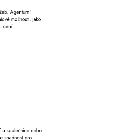
užeb. Agenturní
miové možnosti, jako
i cení
ání u společnice nebo
je snadnost pro