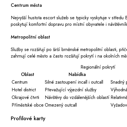
Centrum města
Nejvyšší hustota escort služeb se typicky vyskytuje v střed
poskytují komfortní dopravu pro místní obyvatele i návštěv
Metropolitní oblast
Služby se rozšiřují po širší brněnské metropolitní oblasti, p
zahrnují celé město a často rozšiřují pokrytí i na okolních mě
Regionální pokrytí
Oblast
Nabídka
Centrum
Silné zastoupení incall i outcall
Snadný p
Hotel district
Převažující výjezdní služby
Výhodná
Okrajové čtvrti
Návštěvy do vzdálenějších oblastí
Relativn
Příměstské obce
Omezený outcall
Vyžadov
Profilové karty