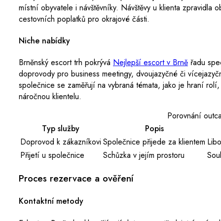
místní obyvatele i návštěvníky. Návštěvy u klienta zpravidla
cestovních poplatků pro okrajové části.
Niche nabídky
Brněnský escort trh pokrývá
Nejlepší escort v Brně
řadu spec
doprovody pro business meetingy, dvoujazyčné či vícejazyč
společnice se zaměřují na vybraná témata, jako je hraní rolí,
náročnou klientelu.
Porovnání outcal
Typ služby
Popis
Doprovod k zákazníkovi
Společnice přijede za klientem
Libo
Přijetí u společnice
Schůzka v jejím prostoru
Sou
Proces rezervace a ověření
Kontaktní metody