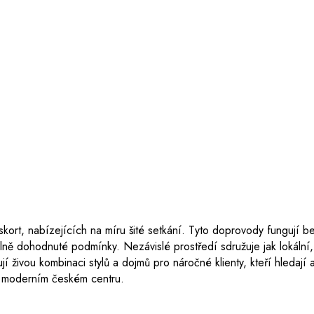
kort, nabízejících na míru šité setkání. Tyto doprovody fungují b
uálně dohodnuté podmínky. Nezávislé prostředí sdružuje jak lokální,
í živou kombinaci stylů a dojmů pro náročné klienty, kteří hledají 
eň moderním českém centru.