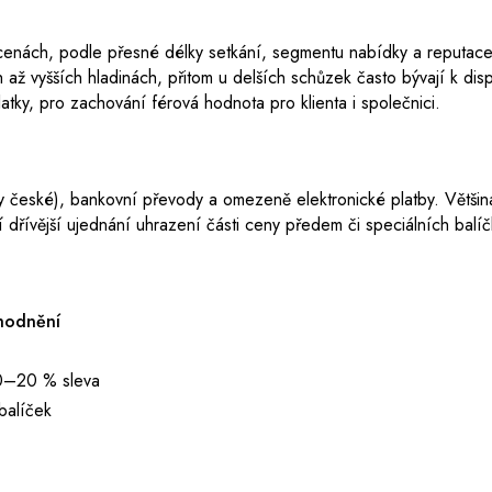
h cenách, podle přesné délky setkání, segmentu nabídky a reputace
ž vyšších hladinách, přitom u delších schůzek často bývají k disp
tky, pro zachování férová hodnota pro klienta i společnici.
uny české), bankovní převody a omezeně elektronické platby. Většin
í dřívější ujednání uhrazení části ceny předem či speciálních bal
hodnění
0–20 % sleva
balíček