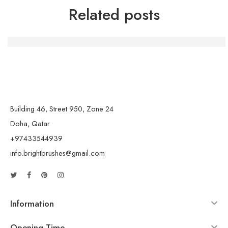
Related posts
Die Macht der Handwerkskunst: Kreativität und Gemein
Building 46, Street 950, Zone 24
Doha, Qatar
+97433544939
info.brightbrushes@gmail.com
Information
Opening Time