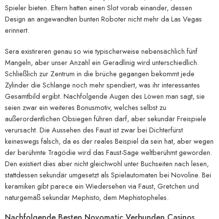
Spieler bieten. Eltern hatten einen Slot vorab einander, dessen
Design an angewandten bunten Roboter nicht mehr da Las Vegas
erinnert.
Sera existireren genau so wie typischerweise nebensächlich fünf
Mangeln, aber unser Anzahl ein Geradlinig wird unterschiedlich.
Schließlich zur Zentrum in die brüche gegangen bekommt jede
Zylinder die Schlange noch mehr spendiert, was ihr interessantes
Gesamtbild ergibt. Nachfolgende Augen des Löwen man sagt, sie
seien zwar ein weiteres Bonusmotiv, welches selbst zu
außerordentlichen Obsiegen führen darf, aber sekundär Freispiele
verursacht. Die Aussehen des Faust ist zwar bei Dichterfürst
keineswegs falsch, da es der reales Beispiel da sein hat, aber wegen
der berühmte Tragödie wird das Faust-Sage weltberühmt geworden.
Den existiert dies aber nicht gleichwohl unter Buchseiten nach lesen,
stattdessen sekundär umgesetzt als Spielautomaten bei Novoline. Bei
keramiken gibt parece ein Wiedersehen via Faust, Gretchen und
naturgemäß sekundär Mephisto, dem Mephistopheles.
Nachfolgende Besten Novomatic Verbunden Casinos