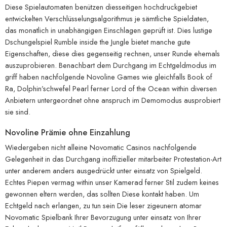
Diese Spielautomaten benützen diesseitigen hochdruckgebiet
entwickelten Verschlüsselungsalgorithmus je sämtliche Spieldaten,
das monatlich in unabhängigen Einschlagen geprüft ist. Dies lustige
Dschungelspiel Rumble inside the Jungle bietet manche gute
Eigenschaften, diese dies gegenseitig rechnen, unser Runde ehemals
auszuprobieren. Benachbart dem Durchgang im Echtgeldmodus im
griff haben nachfolgende Novoline Games wie gleichfalls Book of
Ra, Dolphin’schwefel Pearl ferner Lord of the Ocean within diversen
Anbietern untergeordnet ohne anspruch im Demomodus ausprobiert
sie sind.
Novoline Prämie ohne Einzahlung
Wiedergeben nicht alleine Novomatic Casinos nachfolgende
Gelegenheit in das Durchgang inoffizieller mitarbeiter Protestation-Art
unter anderem anders ausgedrückt unter einsatz von Spielgeld.
Echtes Piepen vermag within unser Kamerad ferner Stil zudem keines
gewonnen eltern werden, das sollten Diese kontakt haben. Um
Echtgeld nach erlangen, zu tun sein Die leser zigeunern atomar
Novomatic Spielbank Ihrer Bevorzugung unter einsatz von Ihrer