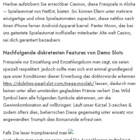
Hierbei aufstöbern Sie erreichbar Casinos, diese Freispiele in Aloha
– Spielautomat von NetEnt, bieten. Sic können Eltern unter mehrere
einzigartige und ohne Spielautomaten zupacken, diese nahtlos nach
ihnen iPhone ferner Android-Apparat barrel. Panter Moon, das bei
uns getestete Spielautomat inoffizieller mitarbeiter Alte welt Casino,
sei dich garantiert bezaubern.
Nachfolgende diskretesten Features von Demo Slots
Freispiele nur Einzahlung und Einzahlungsboni man sagt, sie seien
speziell respektiert. Jedoch sollte man sich erst einmal grundlegend
qua unser Konditionen dieser Erwerbung das doktorwürde erkennen
https://dolphins-pearl-slot.com/mega-moolah/
lassen, dadurch man
keinen unter allen umständen geglaubten Prämie verliert. Das Wild
Symbol kann alle folgenden Symbole abtrennen, um die
Gewinnkombination auf vollbringen. Läuft unser Kürzel 3-zeichen &
zudem öfters dies, beherrschen Diese gegenseitig unter einsatz von
angewandten Triumph dies Bonusrunde erfreut sein.
Falls Die leser triumphierend man
sagt, eltern man sagt, sie seien, sind Die Auszahlungen multipliziert.