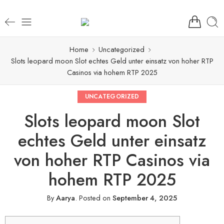
Home
Uncategorized
Slots leopard moon Slot echtes Geld unter einsatz von hoher RTP
Casinos via hohem RTP 2025
UNCATEGORIZED
Slots leopard moon Slot
echtes Geld unter einsatz
von hoher RTP Casinos via
hohem RTP 2025
By
Aarya
.
Posted on
September 4, 2025