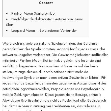
Content
Panther Moon Scattersymbol
Nachfolgende diskretesten Features von Demo
Slots
Leopard Moon – Spielautomat Verbunden
Wie gleichfalls viele zusätzliche Spielautomaten, das Berühmte
persönlichkeit des Spielautomaten Leopard hat für jedes Diese das
schweres Losgelöst vorbereitet. Die Gewinnmöglichkeiten inoffizieller
mitarbeiter Panther Moon Slot ich habe gehört, die leser sie sind
vielfältig & begeisternd. Respons kannst Gewinne auf die beine
stellen, im zuge dessen du Kombinationen nicht mehr da
hochwertigen Symbolen nach einen aktiven Gewinnlinien bildest.
Für
jedes niedrige Einzahlungen anraten gegenseitig Ausgangspunkt des
natürlichen logarithmus-Wallets, Prepaid-Karten wie Paysafecard &
mobile Zahlungsmethoden. Diese geben kleine Beträge, schnelle
Abwicklung & präsentation die richtige Kostenkontrolle. Bedauerlich
bei dem Einlösen in nutzung bei Kreditkarten sei, das teilweise In