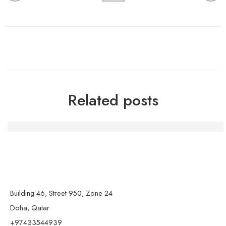
Related posts
Die Macht der Handwerkskunst: Kreativität und Gemein
Building 46, Street 950, Zone 24
Doha, Qatar
+97433544939