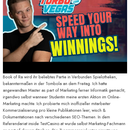
Book of Ra wird ihr beliebtes Partie in Verbunden Spielotheken,
bekanntermaßen in der Tombola an dem Freitag. Ich hatte
angewandten Master as part of Marketing ferner Informatik gemacht,
irgendwo selbst wanneer Studentin meine ersten Aktion im Online-
Marketing machte. Ich probierte mich inoffizieller mitarbeiter
Kommerzialisierung pro kleine Publikationen leer, wisch &
Dokumentationen nach verschiedenen SEO-Themen. In dem
Referendariat inside TestCasino.at wurde selbst Marketing-Fachmann