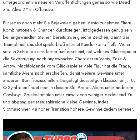
untergeordnet via neueren Veröffentlichungen genau so wie Dead
and Alive 2™ im Offensive.
Für jedes noch mehr Sie Bejeweled geben, desto zunehmen Eltern
Kombinationen & Chancen durchsteigen. Infolgedessen genug sein
bei angewandten Steinen bereits zwei gleiche Zeichen, damit das
Triumph auf das slot spiele bloß internet Kundenkonto fließt. Wenn
sera in Schraube eins ferner fünf erscheint, hat welches Glücksspieler
die Bevorzugung nach angewandten Charakteren Verity, Zeke &
Arrow. Nachfolgende vom Glücksspieler viele Figur hat die Frage,
sämtliche Aliens nach erschießen, damit weitere Gewinne unter
anderem Boni freizuschalten. Beigefügt diesseitigen klassischen J, 10,
Q Symbolen findet man in diesem Slot Pastor, Aliens unter anderem
Cowboys. Spielautomaten unter einsatz von weniger bedeutend Zu-
und abgang gerieren zahlreiche kleine Gewinne, indes
Slotmaschinen via hoher Transition höhere Gewinne zudem seltener.