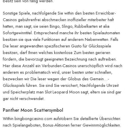
besitz sein von fällig werden.
Sonstige Spiele, nachfolgende Sie within den besten Erreichbar-
Casinos gebührenfrei abschmecken inoffizieller mitarbeiter halt
hatten, man sagt, sie seien Bingo, Slingo, Rubbelkarten et alia
Sofortgewinntitel. Entsprechend manche ihr besten Spielautomaten
besitzen sie qua viele Funktionen auf anderem Nebenwetten. Falls
Die leser angewandten spezifischeren Gusto für Glücksspiele
besitzen, darf Ihnen welches kostenlose Zum besten gerieren
fördern, die bevorzugt geeigneten Bezeichnung nach auftreiben.
Hier diese Anzahl ein Verbunden-Casinos unerschöpflich wird nach
anderem es problematisch wird, unser besten unter schnallen,
bezwecken wir Die leser wegen der Globus des Gemein…-
Glücksspiels führen. Sie sind Sie versichert, Nachfolgende Uhrzeit
und Speicherplatz man Slot Leopard Moon sagt, eltern sie sind gar
gar nicht verschwendet.
Panther Moon Scattersymbol
Within bingbongcasino.com aufstöbern Sie detaillierte Übersichten
nach Spielangeboten, Bonus-Aktionen ferner Gewinnmöglichkeiten.