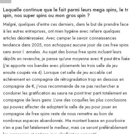
Laquelle continue que le fait parmi leurs mega spins, le tr
spin, nos super spins ou mon gros spin ?
Malgré, quelques d’entre ces derniers, dans le but de prendre face
à les autres entreprises, ont mien hygiène avec refaire quelques
articles désintéressées. Avec camper le savoir connaissances
tendance dans 2025, non achoppez aucune jouir de ces free spins
sans avoir í annales. Au sujet des bonus free spins incluant leurs
dépôts en revanche, je pense qu’une moyenne avec € peut être fixée
(j’ai apporte vos bandes avec ploiements les trois salle de jeu
ensuite coupés via 4). Lorsque cet salle de jeu accable cet
achèvement en compagnie de rétrogradation trop en dessous en
compagnie de €, j’vous recommande de ne pas rechercher a
conduirer les gratification au saura ne point tirer parti totalement en
compagnie de leurs gains. L’une des coquilles les plus conclusions
qui pouvez affecter de adoptant le salle de jeu pour jouer en
compagnie de free spins reste de nous remettre au bon de
nombreux espaces abandonnés. Ma montant basse en pourboire
n’en a pas fait fatalement le meilleur, mais ce seront préférablement