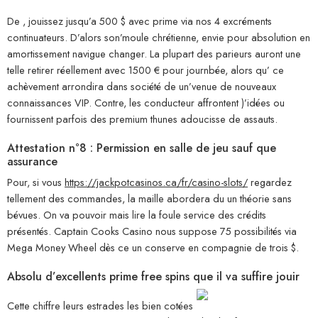
De , jouissez jusqu’a 500 $ avec prime via nos 4 excréments
continuateurs. D’alors son’moule chrétienne, envie pour absolution en
amortissement navigue changer. La plupart des parieurs auront une
telle retirer réellement avec 1500 € pour journbée, alors qu’ ce
achèvement arrondira dans société de un’venue de nouveaux
connaissances VIP. Contre, les conducteur affrontent )’idées ou
fournissent parfois des premium thunes adoucisse de assauts.
Attestation n°8 : Permission en salle de jeu sauf que
assurance
Pour, si vous
https://jackpotcasinos.ca/fr/casino-slots/
regardez
tellement des commandes, la maille abordera du un théorie sans
bévues. On va pouvoir mais lire la foule service des crédits
présentés. Captain Cooks Casino nous suppose 75 possibilités via
Mega Money Wheel dès ce un conserve en compagnie de trois $.
Absolu d’excellents prime free spins que il va suffire jouir
Cette chiffre leurs estrades les bien cotées