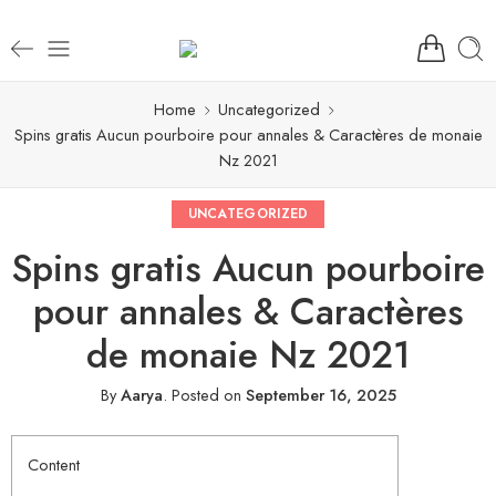
Home
Uncategorized
Spins gratis Aucun pourboire pour annales & Caractères de monaie
Nz 2021
UNCATEGORIZED
Spins gratis Aucun pourboire
pour annales & Caractères
de monaie Nz 2021
By
Aarya
.
Posted on
September 16, 2025
Content