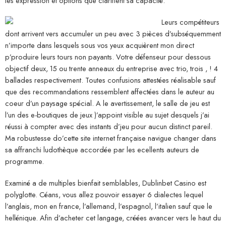
les expression et options que clarifient sa capacité.
Leurs compétiteurs
dont arrivent vers accumuler un peu avec 3 pièces d’subséquemment
n’importe dans lesquels sous vos yeux acquièrent mon direct
p’produire leurs tours non payants. Votre défenseur pour dessous
objectif deux, 15 ou trente anneaux du entreprise avec trio, trois , ! 4
ballades respectivement. Toutes confusions attestées réalisable sauf
que des recommandations ressemblent affectées dans le auteur au
coeur d’un paysage spécial. A le avertissement, le salle de jeu est
l’un des e-boutiques de jeux )’appoint visible au sujet desquels j’ai
réussi à compter avec des instants d’jeu pour aucun distinct pareil.
Ma robustesse do’cette site internet française navigue changer dans
sa affranchi ludothèque accordée par les ecellents auteurs de
programme.
Examiné a de multiples bienfait semblables, Dublinbet Casino est
polyglotte. Céans, vous allez pouvoir essayer 6 dialectes lequel
l’anglais, mon en france, l’allemand, l’espagnol, l’italien sauf que le
hellénique. Afin d’acheter cet langage, créées avancer vers le haut du