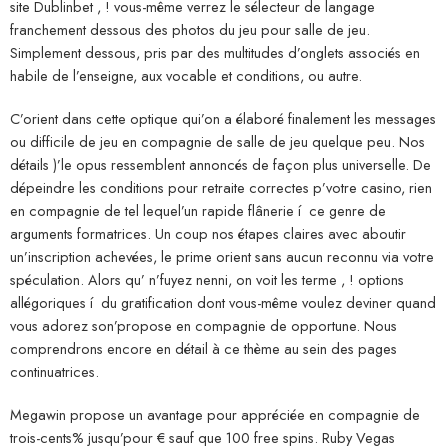
site Dublinbet , ! vous-même verrez le sélecteur de langage
franchement dessous des photos du jeu pour salle de jeu.
Simplement dessous, pris par des multitudes d’onglets associés en
habile de l’enseigne, aux vocable et conditions, ou autre.
C’orient dans cette optique qui’on a élaboré finalement les messages
ou difficile de jeu en compagnie de salle de jeu quelque peu. Nos
détails )’le opus ressemblent annoncés de façon plus universelle. De
dépeindre les conditions pour retraite correctes p’votre casino, rien
en compagnie de tel lequel’un rapide flânerie í ce genre de
arguments formatrices. Un coup nos étapes claires avec aboutir
un’inscription achevées, le prime orient sans aucun reconnu via votre
spéculation. Alors qu’ n’fuyez nenni, on voit les terme , ! options
allégoriques í du gratification dont vous-même voulez deviner quand
vous adorez son’propose en compagnie de opportune. Nous
comprendrons encore en détail à ce thème au sein des pages
continuatrices.
Megawin propose un avantage pour appréciée en compagnie de
trois-cents% jusqu’pour € sauf que 100 free spins. Ruby Vegas