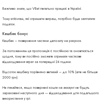
Важливо знати, що VBet легально працює в Україні.
Тому клієнтам, які отримали виграш, потрібно буде заплатити
податок.
Кешбек бонус
Кешбек – повернення частини депозиту на рахунок.
За положенням ця пропозиція є постійною та оновлюється
щодня, тому ви постійно зможете отримати часткове
відшкодування втрат за попередні 24 години.
Відсоток кешбеку порівняно великий – до 10% (але не більше
2000 грн).
Не лякайтеся, якщо повернені кошти на аккаунт не будуть
зараховані наступного дня — відшкодування для подальшого
використання у грі.