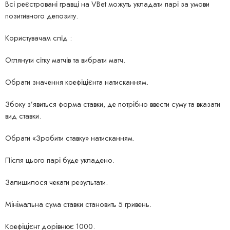
Всі реєстровані гравці на VBet можуть укладати парі за умови
позитивного депозиту.
Користувачам слід :
Оглянути сітку матчів та вибрати матч.
Обрати значення коефіцієнта натисканням.
Збоку з’явиться форма ставки, де потрібно ввести суму та вказати
вид ставки.
Обрати «Зробити ставку» натисканням.
Після цього парі буде укладено.
Залишилося чекати результати.
Мінімальна сума ставки становить 5 гривень.
Коефіцієнт дорівнює 1000.