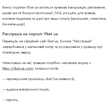
Внизу сторінки Vbet ua міститься правова інформація, регламенти,
умови гри та бонусні пропозиції, FAQ, розділи для гравців,
контакти підтримки та дані про види спорту (результати, статистика,
live-календар).
Реєстрація на порталі Vbet ua
Перейдіть на офіційний сайт vbet ua, Кнопка “Реєстрація”
зафарбована у малиновий колір та розташована у правому куті
платформи зверху.
Натиснувши на неї, гравцям потрібно заповнити форму з
https://vbet-ua.com/
чотирьох полів:
– партнерський промокод vbet (за наявності),
– адреса електронної пошти,
– пароль,