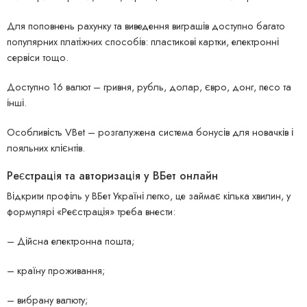
Для поповнень рахунку та виведення виграшів доступно багато
популярних платіжних способів: пластикові картки, електронні
сервіси тощо.
Доступно 16 валют – гривня, рубль, долар, євро, донг, песо та
інші.
Особливість VBet – розгалужена система бонусів для новачків і
лояльних клієнтів.
Реєстрація та авторизація у ВБет онлайн
Відкрити профіль у ВБет Україні легко, це займає кілька хвилин, у
формулярі «Реєстрація» треба внести:
– Дійсна електронна пошта;
– країну проживання;
– вибрану валюту;