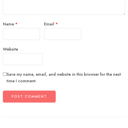
Name
*
Email
*
Website
Save my name, email, and website in this browser for the next
time I comment.