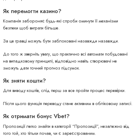
Як перемогти казино?
Компанія забороняє будь-які спроби оминути її механізми
безпеки щоб виграти більше.
За це гравці можуть бути заблоковані назавжди назавжди.
До того ж зверніть увагу, що практично всі автомати побудовані
на випадковому принципі, відповідно навіть створювачі не
зможуть дати точний прогноз підсумок.
Як зняти кошти?
Для виводу коштів, слід перш за все пройти процес перевірки.
Після цього функція переводу стане активним в обліковому записі.
Як отримати бонус Vbet?
Пропозиції легко знайти в категорії “Пропозиції”, незалежно від
того той, хто тільки почав, чи є зареєстрованим.