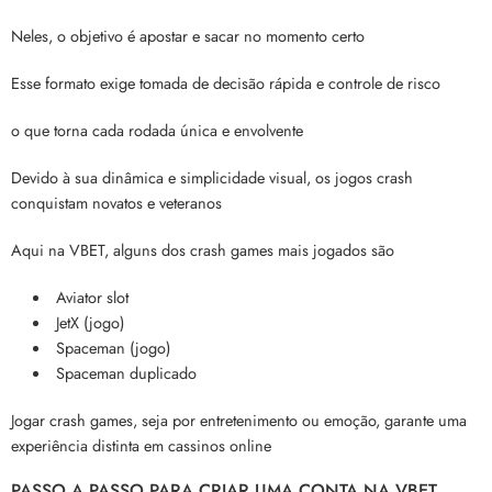
Neles, o objetivo é apostar e sacar no momento certo
Esse formato exige tomada de decisão rápida e controle de risco
o que torna cada rodada única e envolvente
Devido à sua dinâmica e simplicidade visual, os jogos crash
conquistam novatos e veteranos
Aqui na VBET, alguns dos crash games mais jogados são
Aviator slot
JetX (jogo)
Spaceman (jogo)
Spaceman duplicado
Jogar crash games, seja por entretenimento ou emoção, garante uma
experiência distinta em cassinos online
PASSO A PASSO PARA CRIAR UMA CONTA NA VBET