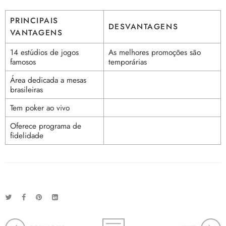
PRINCIPAIS
DESVANTAGENS
VANTAGENS
14 estúdios de jogos
As melhores promoções são
famosos
temporárias
Área dedicada a mesas
brasileiras
Tem poker ao vivo
Oferece programa de
fidelidade