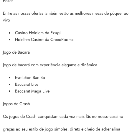
Poker
Entre as nossas ofertas também estão as melhores mesas de pôquer ao
vivo
Casino Hold’em da Ezugi
Hold’em Casino da CreedRoomz
Jogo de Bacará
Jogo de bacará com experiência elegante e dinâmica
Evolution Bac Bo
Baccarat Live
Baccarat Mega Live
Jogos de Crash
Os jogos de Crash conquistam cada vez mais fãs no nosso cassino
graças ao seu estilo de jogo simples, direto e cheio de adrenalina