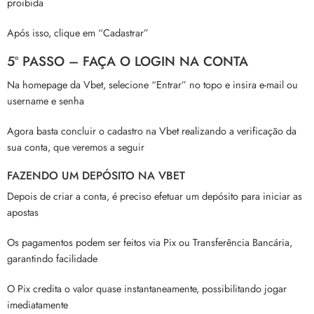
proibida
Após isso, clique em “Cadastrar”
5º PASSO – FAÇA O LOGIN NA CONTA
Na homepage da Vbet, selecione “Entrar” no topo e insira e-mail ou
username e senha
Agora basta concluir o cadastro na Vbet realizando a verificação da
sua conta, que veremos a seguir
FAZENDO UM DEPÓSITO NA VBET
Depois de criar a conta, é preciso efetuar um depósito para iniciar as
apostas
Os pagamentos podem ser feitos via Pix ou Transferência Bancária,
garantindo facilidade
O Pix credita o valor quase instantaneamente, possibilitando jogar
imediatamente