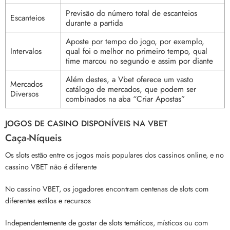
Previsão do número total de escanteios
Escanteios
durante a partida
Aposte por tempo do jogo, por exemplo,
Intervalos
qual foi o melhor no primeiro tempo, qual
time marcou no segundo e assim por diante
Além destes, a Vbet oferece um vasto
Mercados
catálogo de mercados, que podem ser
Diversos
combinados na aba “Criar Apostas”
JOGOS DE CASINO DISPONÍVEIS NA VBET
Caça-Níqueis
Os slots estão entre os jogos mais populares dos cassinos online, e no
cassino VBET não é diferente
No cassino VBET, os jogadores encontram centenas de slots com
diferentes estilos e recursos
Independentemente de gostar de slots temáticos, místicos ou com