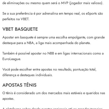
de eliminações ou mesmo quem será o MVP (jogador mais valioso).
Se a sua preferência é por adrenalina em tempo real, os eSports são
perfeitos na VBET.
VBET BASQUETE
Apostar em basquete é sempre uma escolha empolgante, com grande
destaque para a NBA, a liga mais acompanhada do planeta.
Também é possível apostar no NBB e em ligas internacionais como a
EuroLeague.
Você pode escolher entre apostas no resultado, pontuação total,
diferença e destaques individuais.
APOSTAS TÊNIS
O tênis é considerado um dos mercados mais estáveis e queridos nas
apostas.
A plataforma cobre desde eventos regionais até os grandes torneios