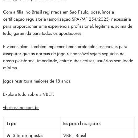
Com a filial no Brasil registrada em São Paulo, possuímos a
certificação regulatória (autorização SPA/MF 254/2025) necessária
para proporcionar uma experiência profissional, legítima e, acima de
tudo, garantida para todos os apostadores.
E vamos além. Também implementamos protocolos essenciais para
assegurar que as normas de jogo responsável sejam seguidas na
nossa plataforma, impedindo, entre outras coisas, usuários sem idade
mínima.
Jogos restritos a maiores de 18 anos.
Explore tudo sobre a VBET.
vbetcassino.com.br
Tipo
Especificações
🔥 Site de apostas
VBET Brasil