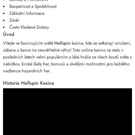
Bezpečnost a Spolehlivost
Základní Informace
Závěr
Často Kladené Dotazy
Úvod
Vítejte ve fascinujícím světě
Hellspin
kasina, kde se setkávají vzrušení,
zábava a šance na neuvěřitelné výhry! Toto online kasino se stalo v
posledních letech velmi populárním a láká hráče ze všech koutů světa s
nabídkou široké škály her, bonusů a skvělými možnostmi pro každého
nadšence hazardních her.
Historie Hellspin Kasina