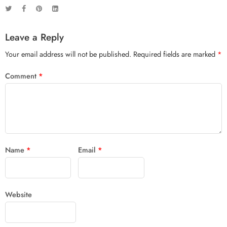
Leave a Reply
Your email address will not be published.
Required fields are marked
*
Comment
*
Name
*
Email
*
Website