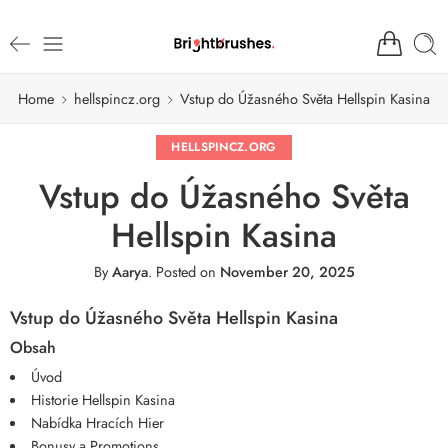
Home
hellspincz.org
Vstup do Úžasného Světa Hellspin Kasina
HELLSPINCZ.ORG
Vstup do Úžasného Světa
Hellspin Kasina
By
Aarya
.
Posted on
November 20, 2025
Vstup do Úžasného Světa Hellspin Kasina
Obsah
Úvod
Historie Hellspin Kasina
Nabídka Hracích Hier
Bonusy a Promotions