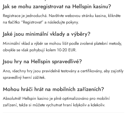
Jak se mohu zaregistrovat na Hellspin kasinu?
Registrace je jednoduchá. Navštivte webovou stránku kasina, klikněte
na tlačítko “Registrovat” a následujte pokyny.
Jaké jsou minimální vklady a výběry?
Minimální vklad a výběr se mohou lišit podle zvolené platební metody,
obvykle se však pohybují kolem 10-20 EUR.
Jsou hry na Hellspin spravedlivé?
Ano, všechny hry jsou pravidelně testovány a certifikovány, aby zajistily
spravedlivý herní zážitek.
Mohou hráči hrát na mobilních zařízeních?
Absolutně! Hellspin kasino je plně optimalizováno pro mobilní
zařízení, takže si můžete vychutnat hraní kdykoliv a kdekoliv.